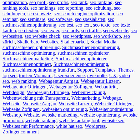
optimization
,
seo profi
,
seo profis
,
seo rank
,
seo ranking
,
seo
ranking tools
,
seo rankings
,
seo reporting
,
seo schulung
,
seo
schulungen
,
seo schweiz
,
seo search engine optimization
,
seo
seminar
,
seo seminare
,
seo software
,
seo spezialisten
,
seo
suchmaschinenoptimierung
,
seo test
,
seo text
,
seo texte
,
seo texte
kaufen
,
seo texten
,
seo texter
,
seo tools
,
seo traffic
,
seo webseite
,
seo
webseiten
,
seo website check
,
seo wordpress
,
seo workshop
,
seo
zürich
,
Skalierbare Websites
,
Skalierbarkeit
,
Social Media
,
suchmaschienen optimierung
,
Suchmaschienenoptimierung
,
suchmaschine optimierung
,
suchmaschinen optimierer
,
Suchmaschinenmarketing
,
Suchmaschinenoptimierer
,
Suchmaschinenoptimiert
,
Suchmaschinenoptimierung
,
suchmaschinenoptimierung frankfurt
,
Support
,
Templates
,
Themes
,
top seo
,
torsten Monnard
,
Userexperience
,
uwe nolte
,
UX
,
video
seo
,
web ranking
,
Webagentur Aargau
,
Webagentur Luzern
,
Webagentur Oftringen
,
Webagentur Zofingen
,
Webauftritt
,
Webdesign
,
Webdesign Oftringen
,
Webentwicklung
,
Webentwicklung mit Transparenz
,
Webmarketing
,
Webpage
,
Webseite
,
Webseite Aargau
,
Webseite Luzern
,
Webseite Oftringen
,
Webseite Zofingen
,
webseiten optimierung
,
Webseitenoptimierung
,
Webshop
,
Website
,
website marketing
,
website optimierung
,
website
promotion
,
website ranking
,
website ranking tool
,
website seo
,
Websites mit Performance
,
white hat seo
,
Wordpress
,
Zofingen
comment