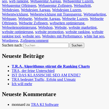
seo
,
web ranking
,
Webagentur Aargau
,
Webagentur Luzern
,
Webagentur Oftringen
,
Webagentur Zofingen
,
Webauftritt
,
Webdesign
,
Webdesign Aargau
,
Webdesign Luzern
,
Webentwicklung
,
Webentwicklung mit Transparenz
,
Webmarketing
,
Webpage
,
Webseite
,
Webseite Aargau
,
Webseite Luzern
,
Webseite
Oftringen
,
Webseite Zofingen
,
webseiten optimierung
,
Webseitenoptimierung
,
Webshop
,
Website
,
website marketing
,
website optimierung
,
website promotion
,
website ranking
,
website
ranking tool
,
website seo
,
Websites mit Performance
,
white hat seo
,
Wordpress
,
Zofingen
comment
Suchen nach:
Neueste Beiträge
T.R.A. Algorithmus stürmt die Ranking Charts
TRA, der feine Unterschied
IST DAS KLASSISCHE SEO AM ENDE?
TRA bedeutet Traffic, Erfolg und Umsatz
Ich will mehr
Neueste Kommentare
monnard
zu
TRA KI Software