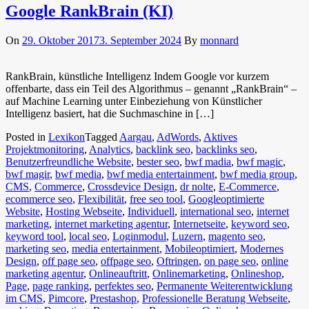
Google RankBrain (KI)
On
29. Oktober 2017
3. September 2024
By
monnard
RankBrain, künstliche Intelligenz Indem Google vor kurzem
offenbarte, dass ein Teil des Algorithmus – genannt „RankBrain“ –
auf Machine Learning unter Einbeziehung von Künstlicher
Intelligenz basiert, hat die Suchmaschine in […]
Posted in
Lexikon
Tagged
Aargau
,
AdWords
,
Aktives
Projektmonitoring
,
Analytics
,
backlink seo
,
backlinks seo
,
Benutzerfreundliche Website
,
bester seo
,
bwf madia
,
bwf magic
,
bwf magir
,
bwf media
,
bwf media entertainment
,
bwf media group
,
CMS
,
Commerce
,
Crossdevice Design
,
dr nolte
,
E-Commerce
,
ecommerce seo
,
Flexibilität
,
free seo tool
,
Googleoptimierte
Website
,
Hosting Webseite
,
Individuell
,
international seo
,
internet
marketing
,
internet marketing agentur
,
Internetseite
,
keyword seo
,
keyword tool
,
local seo
,
Loginmodul
,
Luzern
,
magento seo
,
marketing seo
,
media entertainment
,
Mobileoptimiert
,
Modernes
Design
,
off page seo
,
offpage seo
,
Oftringen
,
on page seo
,
online
marketing agentur
,
Onlineauftritt
,
Onlinemarketing
,
Onlineshop
,
Page
,
page ranking
,
perfektes seo
,
Permanente Weiterentwicklung
im CMS
,
Pimcore
,
Prestashop
,
Professionelle Beratung Webseite
,