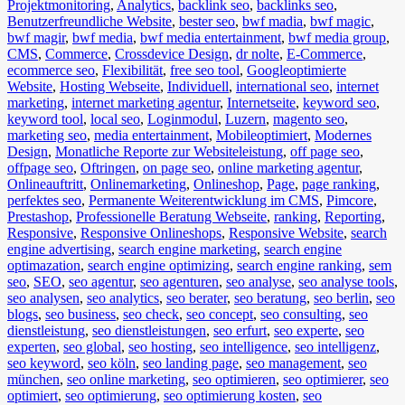
Projektmonitoring
,
Analytics
,
backlink seo
,
backlinks seo
,
Benutzerfreundliche Website
,
bester seo
,
bwf madia
,
bwf magic
,
bwf magir
,
bwf media
,
bwf media entertainment
,
bwf media group
,
CMS
,
Commerce
,
Crossdevice Design
,
dr nolte
,
E-Commerce
,
ecommerce seo
,
Flexibilität
,
free seo tool
,
Googleoptimierte
Website
,
Hosting Webseite
,
Individuell
,
international seo
,
internet
marketing
,
internet marketing agentur
,
Internetseite
,
keyword seo
,
keyword tool
,
local seo
,
Loginmodul
,
Luzern
,
magento seo
,
marketing seo
,
media entertainment
,
Mobileoptimiert
,
Modernes
Design
,
Monatliche Reporte zur Websiteleistung
,
off page seo
,
offpage seo
,
Oftringen
,
on page seo
,
online marketing agentur
,
Onlineauftritt
,
Onlinemarketing
,
Onlineshop
,
Page
,
page ranking
,
perfektes seo
,
Permanente Weiterentwicklung im CMS
,
Pimcore
,
Prestashop
,
Professionelle Beratung Webseite
,
ranking
,
Reporting
,
Responsive
,
Responsive Onlineshops
,
Responsive Website
,
search
engine advertising
,
search engine marketing
,
search engine
optimazation
,
search engine optimizing
,
search engine ranking
,
sem
seo
,
SEO
,
seo agentur
,
seo agenturen
,
seo analyse
,
seo analyse tools
,
seo analysen
,
seo analytics
,
seo berater
,
seo beratung
,
seo berlin
,
seo
blogs
,
seo business
,
seo check
,
seo concept
,
seo consulting
,
seo
dienstleistung
,
seo dienstleistungen
,
seo erfurt
,
seo experte
,
seo
experten
,
seo global
,
seo hosting
,
seo intelligence
,
seo intelligenz
,
seo keyword
,
seo köln
,
seo landing page
,
seo management
,
seo
münchen
,
seo online marketing
,
seo optimieren
,
seo optimierer
,
seo
optimiert
,
seo optimierung
,
seo optimierung kosten
,
seo