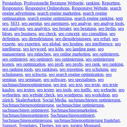
Prestashop
,
Professionelle Beratung Webseite
,
ranking
,
Reporting
,
Responsive
,
Responsive Onlineshops
,
Responsive Website
,
search
engine advertising
,
search engine marketing
,
search engine
optimazation
,
search engine optimizing
,
search engine ranking
,
sem
seo
,
SEO
,
seo agentur
,
seo agenturen
,
seo analyse
,
seo analyse tools
,
seo analysen
,
seo analytics
,
seo berater
,
seo beratung
,
seo berlin
,
seo
blogs
,
seo business
,
seo check
,
seo concept
,
seo consulting
,
seo
definition
,
seo dienstleistung
,
seo dienstleistungen
,
seo erfurt
,
seo
experte
,
seo experten
,
seo global
,
seo hosting
,
seo intelligence
,
seo
intelligenz
,
seo keyword
,
seo köln
,
seo landing page
,
seo
management
,
seo münchen
,
seo online marketing
,
seo optimieren
,
seo optimierer
,
seo optimiert
,
seo optimierung
,
seo optimierung
kosten
,
seo optimization
,
seo profi
,
seo profis
,
seo rank
,
seo ranking
,
seo ranking tools
,
seo rankings
,
seo reporting
,
seo schulung
,
seo
schulungen
,
seo schweiz
,
seo search engine optimization
,
seo
seminar
,
seo seminare
,
seo software
,
seo spezialisten
,
seo
suchmaschinenoptimierung
,
seo test
,
seo text
,
seo texte
,
seo texte
kaufen
,
seo texten
,
seo texter
,
seo tools
,
seo traffic
,
seo webseite
,
seo
webseiten
,
seo website check
,
seo wordpress
,
seo workshop
,
seo
zürich
,
Skalierbarkeit
,
Social Media
,
suchmaschienen optimierung
,
Suchmaschienenoptimierung
,
suchmaschine optimierung
,
suchmaschinen optimierer
,
Suchmaschinenmarketing
,
Suchmaschinenoptimierer
,
Suchmaschinenoptimiert
,
Suchmaschinenoptimierung
,
suchmaschinenoptimierung frankfurt
,
Support
,
Templates
,
Themes
,
top seo
,
torsten Monnard
,