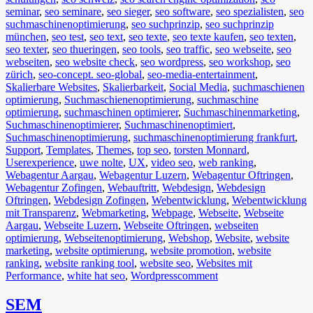
seminar
,
seo seminare
,
seo sieger
,
seo software
,
seo spezialisten
,
seo
suchmaschinenoptimierung
,
seo suchprinzip
,
seo suchprinzip
münchen
,
seo test
,
seo text
,
seo texte
,
seo texte kaufen
,
seo texten
,
seo texter
,
seo thueringen
,
seo tools
,
seo traffic
,
seo webseite
,
seo
webseiten
,
seo website check
,
seo wordpress
,
seo workshop
,
seo
zürich
,
seo-concept. seo-global
,
seo-media-entertainment
,
Skalierbare Websites
,
Skalierbarkeit
,
Social Media
,
suchmaschienen
optimierung
,
Suchmaschienenoptimierung
,
suchmaschine
optimierung
,
suchmaschinen optimierer
,
Suchmaschinenmarketing
,
Suchmaschinenoptimierer
,
Suchmaschinenoptimiert
,
Suchmaschinenoptimierung
,
suchmaschinenoptimierung frankfurt
,
Support
,
Templates
,
Themes
,
top seo
,
torsten Monnard
,
Userexperience
,
uwe nolte
,
UX
,
video seo
,
web ranking
,
Webagentur Aargau
,
Webagentur Luzern
,
Webagentur Oftringen
,
Webagentur Zofingen
,
Webauftritt
,
Webdesign
,
Webdesign
Oftringen
,
Webdesign Zofingen
,
Webentwicklung
,
Webentwicklung
mit Transparenz
,
Webmarketing
,
Webpage
,
Webseite
,
Webseite
Aargau
,
Webseite Luzern
,
Webseite Oftringen
,
webseiten
optimierung
,
Webseitenoptimierung
,
Webshop
,
Website
,
website
marketing
,
website optimierung
,
website promotion
,
website
ranking
,
website ranking tool
,
website seo
,
Websites mit
Performance
,
white hat seo
,
Wordpress
comment
SEM