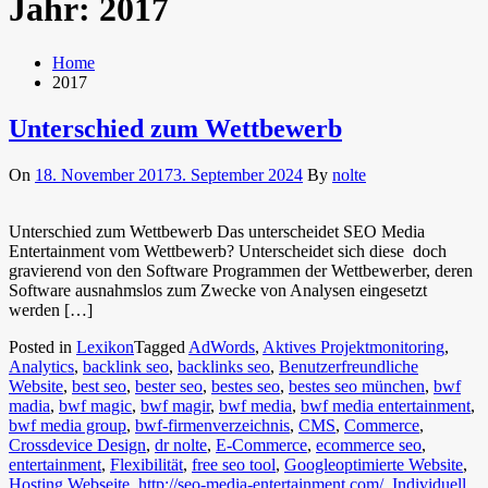
Jahr:
2017
Home
2017
Unterschied zum Wettbewerb
On
18. November 2017
3. September 2024
By
nolte
Unterschied zum Wettbewerb Das unterscheidet SEO Media
Entertainment vom Wettbewerb? Unterscheidet sich diese doch
gravierend von den Software Programmen der Wettbewerber, deren
Software ausnahmslos zum Zwecke von Analysen eingesetzt
werden […]
Posted in
Lexikon
Tagged
AdWords
,
Aktives Projektmonitoring
,
Analytics
,
backlink seo
,
backlinks seo
,
Benutzerfreundliche
Website
,
best seo
,
bester seo
,
bestes seo
,
bestes seo münchen
,
bwf
madia
,
bwf magic
,
bwf magir
,
bwf media
,
bwf media entertainment
,
bwf media group
,
bwf-firmenverzeichnis
,
CMS
,
Commerce
,
Crossdevice Design
,
dr nolte
,
E-Commerce
,
ecommerce seo
,
entertainment
,
Flexibilität
,
free seo tool
,
Googleoptimierte Website
,
Hosting Webseite
,
http://seo-media-entertainment.com/
,
Individuell
,