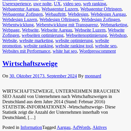
Userexperience
,
uwe nolte
,
UX
,
video seo
,
web ranking
,
Webagentur Aargau
,
Webagentur Luzern
,
Webagentur Oftringen
,
Webagentur Zofingen
,
Webauftritt
,
Webdesign
,
Webdesign Aargau
,
Webdesign Luzern
,
Webdesign Oftringen
,
Webdesign Zofingen
,
Webentwicklung
,
Webentwicklung mit Transparenz
,
Webmarketing
,
Webpage
,
Webseite
,
Webseite Aargau
,
Webseite Luzern
,
Webseite
Zofingen
,
webseiten optimierung
,
Webseitenoptimierung
,
Webshop
,
Website
,
website marketing
,
website optimierung
,
website
promotion
,
website ranking
,
website ranking tool
,
website seo
,
Websites mit Performance
,
white hat seo
,
Wordpress
comment
Wirtschaftszweige
On
30. Oktober 2017
3. September 2024
By
monnard
WIRTSCHAFTSZWEIGE, UNTERNEHMEN BRAUCHEN
SEO Anzahl von Unternehmen nach Wirtschaftszweigen in
Deutschland aus dem Jahre 2014 (Stand: Februar 2016)
STATISTIK-INFORMATIONEN -Wirtschaftszweige- Diese
Statistik zeigt die Anzahl der Unternehmen innerhalb von
Deutschland, […]
Posted in
Information
Tagged
Aargau
,
AdWords
,
Aktives