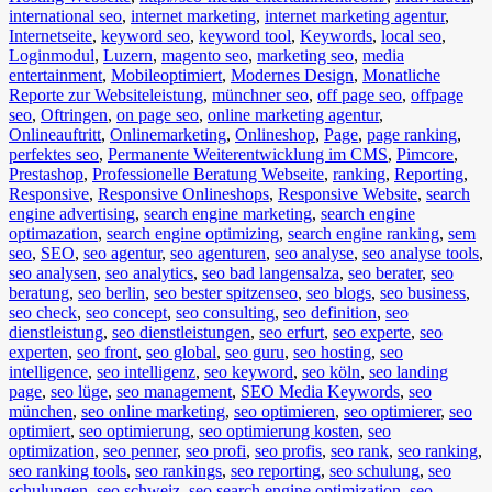
international seo
,
internet marketing
,
internet marketing agentur
,
Internetseite
,
keyword seo
,
keyword tool
,
Keywords
,
local seo
,
Loginmodul
,
Luzern
,
magento seo
,
marketing seo
,
media
entertainment
,
Mobileoptimiert
,
Modernes Design
,
Monatliche
Reporte zur Websiteleistung
,
münchner seo
,
off page seo
,
offpage
seo
,
Oftringen
,
on page seo
,
online marketing agentur
,
Onlineauftritt
,
Onlinemarketing
,
Onlineshop
,
Page
,
page ranking
,
perfektes seo
,
Permanente Weiterentwicklung im CMS
,
Pimcore
,
Prestashop
,
Professionelle Beratung Webseite
,
ranking
,
Reporting
,
Responsive
,
Responsive Onlineshops
,
Responsive Website
,
search
engine advertising
,
search engine marketing
,
search engine
optimazation
,
search engine optimizing
,
search engine ranking
,
sem
seo
,
SEO
,
seo agentur
,
seo agenturen
,
seo analyse
,
seo analyse tools
,
seo analysen
,
seo analytics
,
seo bad langensalza
,
seo berater
,
seo
beratung
,
seo berlin
,
seo bester spitzenseo
,
seo blogs
,
seo business
,
seo check
,
seo concept
,
seo consulting
,
seo definition
,
seo
dienstleistung
,
seo dienstleistungen
,
seo erfurt
,
seo experte
,
seo
experten
,
seo front
,
seo global
,
seo guru
,
seo hosting
,
seo
intelligence
,
seo intelligenz
,
seo keyword
,
seo köln
,
seo landing
page
,
seo lüge
,
seo management
,
SEO Media Keywords
,
seo
münchen
,
seo online marketing
,
seo optimieren
,
seo optimierer
,
seo
optimiert
,
seo optimierung
,
seo optimierung kosten
,
seo
optimization
,
seo penner
,
seo profi
,
seo profis
,
seo rank
,
seo ranking
,
seo ranking tools
,
seo rankings
,
seo reporting
,
seo schulung
,
seo
schulungen
,
seo schweiz
,
seo search engine optimization
,
seo