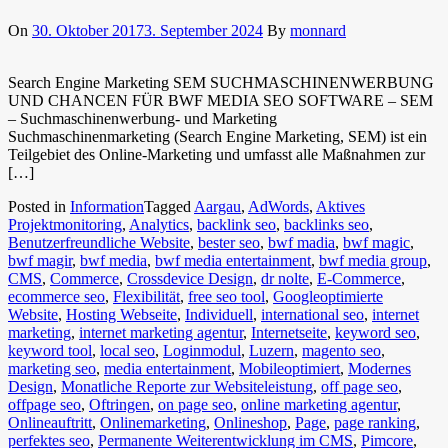
On
30. Oktober 2017
3. September 2024
By
monnard
Search Engine Marketing SEM SUCHMASCHINENWERBUNG
UND CHANCEN FÜR BWF MEDIA SEO SOFTWARE – SEM
– Suchmaschinenwerbung- und Marketing
Suchmaschinenmarketing (Search Engine Marketing, SEM) ist ein
Teilgebiet des Online-Marketing und umfasst alle Maßnahmen zur
[…]
Posted in
Information
Tagged
Aargau
,
AdWords
,
Aktives
Projektmonitoring
,
Analytics
,
backlink seo
,
backlinks seo
,
Benutzerfreundliche Website
,
bester seo
,
bwf madia
,
bwf magic
,
bwf magir
,
bwf media
,
bwf media entertainment
,
bwf media group
,
CMS
,
Commerce
,
Crossdevice Design
,
dr nolte
,
E-Commerce
,
ecommerce seo
,
Flexibilität
,
free seo tool
,
Googleoptimierte
Website
,
Hosting Webseite
,
Individuell
,
international seo
,
internet
marketing
,
internet marketing agentur
,
Internetseite
,
keyword seo
,
keyword tool
,
local seo
,
Loginmodul
,
Luzern
,
magento seo
,
marketing seo
,
media entertainment
,
Mobileoptimiert
,
Modernes
Design
,
Monatliche Reporte zur Websiteleistung
,
off page seo
,
offpage seo
,
Oftringen
,
on page seo
,
online marketing agentur
,
Onlineauftritt
,
Onlinemarketing
,
Onlineshop
,
Page
,
page ranking
,
perfektes seo
,
Permanente Weiterentwicklung im CMS
,
Pimcore
,