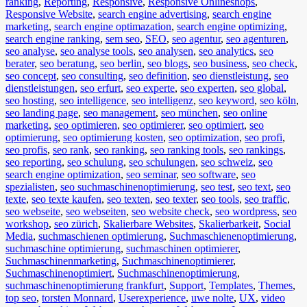
ranking
,
Reporting
,
Responsive
,
Responsive Onlineshops
,
Responsive Website
,
search engine advertising
,
search engine
marketing
,
search engine optimazation
,
search engine optimizing
,
search engine ranking
,
sem seo
,
SEO
,
seo agentur
,
seo agenturen
,
seo analyse
,
seo analyse tools
,
seo analysen
,
seo analytics
,
seo
berater
,
seo beratung
,
seo berlin
,
seo blogs
,
seo business
,
seo check
,
seo concept
,
seo consulting
,
seo definition
,
seo dienstleistung
,
seo
dienstleistungen
,
seo erfurt
,
seo experte
,
seo experten
,
seo global
,
seo hosting
,
seo intelligence
,
seo intelligenz
,
seo keyword
,
seo köln
,
seo landing page
,
seo management
,
seo münchen
,
seo online
marketing
,
seo optimieren
,
seo optimierer
,
seo optimiert
,
seo
optimierung
,
seo optimierung kosten
,
seo optimization
,
seo profi
,
seo profis
,
seo rank
,
seo ranking
,
seo ranking tools
,
seo rankings
,
seo reporting
,
seo schulung
,
seo schulungen
,
seo schweiz
,
seo
search engine optimization
,
seo seminar
,
seo software
,
seo
spezialisten
,
seo suchmaschinenoptimierung
,
seo test
,
seo text
,
seo
texte
,
seo texte kaufen
,
seo texten
,
seo texter
,
seo tools
,
seo traffic
,
seo webseite
,
seo webseiten
,
seo website check
,
seo wordpress
,
seo
workshop
,
seo zürich
,
Skalierbare Websites
,
Skalierbarkeit
,
Social
Media
,
suchmaschienen optimierung
,
Suchmaschienenoptimierung
,
suchmaschine optimierung
,
suchmaschinen optimierer
,
Suchmaschinenmarketing
,
Suchmaschinenoptimierer
,
Suchmaschinenoptimiert
,
Suchmaschinenoptimierung
,
suchmaschinenoptimierung frankfurt
,
Support
,
Templates
,
Themes
,
top seo
,
torsten Monnard
,
Userexperience
,
uwe nolte
,
UX
,
video