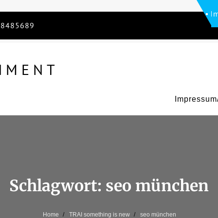
I
738485689
NMENT
Impressum/
Schlagwort:
seo münchen
Home
TRAI something is new
seo münchen