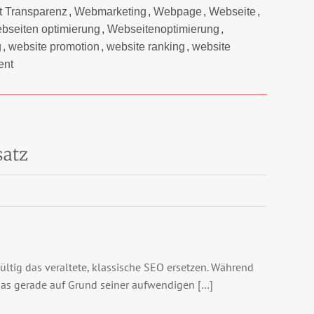
t Transparenz
,
Webmarketing
,
Webpage
,
Webseite
,
bseiten optimierung
,
Webseitenoptimierung
,
g
,
website promotion
,
website ranking
,
website
ent
satz
ltig das veraltete, klassische SEO ersetzen. Während
das gerade auf Grund seiner aufwendigen […]