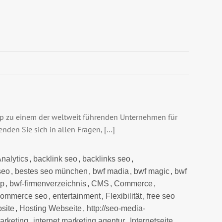
up zu einem der weltweit führenden Unternehmen für
nden Sie sich in allen Fragen, […]
nalytics
,
backlink seo
,
backlinks seo
,
seo
,
bestes seo münchen
,
bwf madia
,
bwf magic
,
bwf
up
,
bwf-firmenverzeichnis
,
CMS
,
Commerce
,
commerce seo
,
entertainment
,
Flexibilität
,
free seo
site
,
Hosting Webseite
,
http://seo-media-
marketing
,
internet marketing agentur
,
Internetseite
,