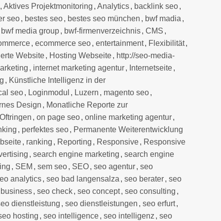
,
Aktives Projektmonitoring
,
Analytics
,
backlink seo
,
er seo
,
bestes seo
,
bestes seo münchen
,
bwf madia
,
,
bwf media group
,
bwf-firmenverzeichnis
,
CMS
,
ommerce
,
ecommerce seo
,
entertainment
,
Flexibilität
,
erte Website
,
Hosting Webseite
,
http://seo-media-
marketing
,
internet marketing agentur
,
Internetseite
,
lg
,
Künstliche Intelligenz in der
cal seo
,
Loginmodul
,
Luzern
,
magento seo
,
rnes Design
,
Monatliche Reporte zur
Oftringen
,
on page seo
,
online marketing agentur
,
nking
,
perfektes seo
,
Permanente Weiterentwicklung
bseite
,
ranking
,
Reporting
,
Responsive
,
Responsive
ertising
,
search engine marketing
,
search engine
ing
,
SEM
,
sem seo
,
SEO
,
seo agentur
,
seo
eo analytics
,
seo bad langensalza
,
seo berater
,
seo
 business
,
seo check
,
seo concept
,
seo consulting
,
seo dienstleistung
,
seo dienstleistungen
,
seo erfurt
,
seo hosting
,
seo intelligence
,
seo intelligenz
,
seo