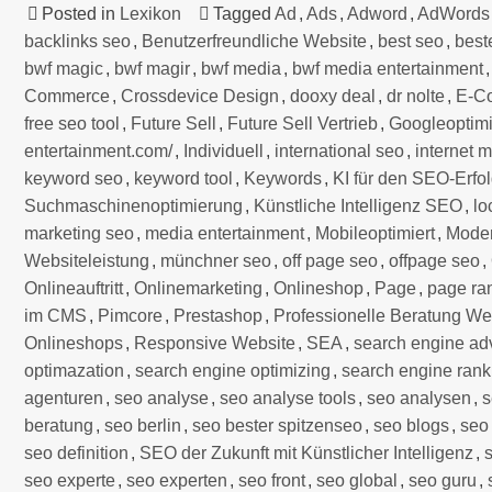
Posted in
Lexikon
Tagged
Ad
,
Ads
,
Adword
,
AdWords
backlinks seo
,
Benutzerfreundliche Website
,
best seo
,
best
bwf magic
,
bwf magir
,
bwf media
,
bwf media entertainment
Commerce
,
Crossdevice Design
,
dooxy deal
,
dr nolte
,
E-C
free seo tool
,
Future Sell
,
Future Sell Vertrieb
,
Googleoptimi
entertainment.com/
,
Individuell
,
international seo
,
internet 
keyword seo
,
keyword tool
,
Keywords
,
KI für den SEO-Erfo
Suchmaschinenoptimierung
,
Künstliche Intelligenz SEO
,
lo
marketing seo
,
media entertainment
,
Mobileoptimiert
,
Mode
Websiteleistung
,
münchner seo
,
off page seo
,
offpage seo
,
Onlineauftritt
,
Onlinemarketing
,
Onlineshop
,
Page
,
page ra
im CMS
,
Pimcore
,
Prestashop
,
Professionelle Beratung We
Onlineshops
,
Responsive Website
,
SEA
,
search engine adv
optimazation
,
search engine optimizing
,
search engine rank
agenturen
,
seo analyse
,
seo analyse tools
,
seo analysen
,
s
beratung
,
seo berlin
,
seo bester spitzenseo
,
seo blogs
,
seo
seo definition
,
SEO der Zukunft mit Künstlicher Intelligenz
,
seo experte
,
seo experten
,
seo front
,
seo global
,
seo guru
,