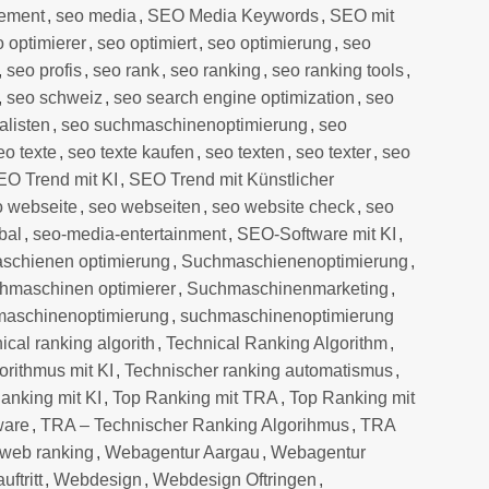
ement
,
seo media
,
SEO Media Keywords
,
SEO mit
o optimierer
,
seo optimiert
,
seo optimierung
,
seo
,
seo profis
,
seo rank
,
seo ranking
,
seo ranking tools
,
,
seo schweiz
,
seo search engine optimization
,
seo
alisten
,
seo suchmaschinenoptimierung
,
seo
eo texte
,
seo texte kaufen
,
seo texten
,
seo texter
,
seo
EO Trend mit KI
,
SEO Trend mit Künstlicher
o webseite
,
seo webseiten
,
seo website check
,
seo
bal
,
seo-media-entertainment
,
SEO-Software mit KI
,
schienen optimierung
,
Suchmaschienenoptimierung
,
hmaschinen optimierer
,
Suchmaschinenmarketing
,
aschinenoptimierung
,
suchmaschinenoptimierung
ical ranking algorith
,
Technical Ranking Algorithm
,
orithmus mit KI
,
Technischer ranking automatismus
,
anking mit KI
,
Top Ranking mit TRA
,
Top Ranking mit
ware
,
TRA – Technischer Ranking Algorihmus
,
TRA
web ranking
,
Webagentur Aargau
,
Webagentur
ftritt
,
Webdesign
,
Webdesign Oftringen
,