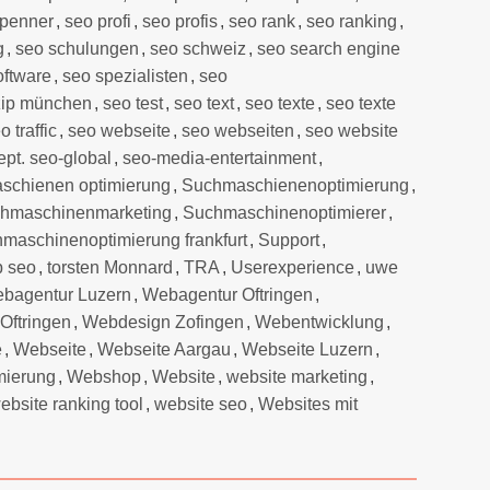
 penner
,
seo profi
,
seo profis
,
seo rank
,
seo ranking
,
g
,
seo schulungen
,
seo schweiz
,
seo search engine
oftware
,
seo spezialisten
,
seo
zip münchen
,
seo test
,
seo text
,
seo texte
,
seo texte
o traffic
,
seo webseite
,
seo webseiten
,
seo website
pt. seo-global
,
seo-media-entertainment
,
schienen optimierung
,
Suchmaschienenoptimierung
,
hmaschinenmarketing
,
Suchmaschinenoptimierer
,
maschinenoptimierung frankfurt
,
Support
,
p seo
,
torsten Monnard
,
TRA
,
Userexperience
,
uwe
bagentur Luzern
,
Webagentur Oftringen
,
Oftringen
,
Webdesign Zofingen
,
Webentwicklung
,
e
,
Webseite
,
Webseite Aargau
,
Webseite Luzern
,
mierung
,
Webshop
,
Website
,
website marketing
,
ebsite ranking tool
,
website seo
,
Websites mit