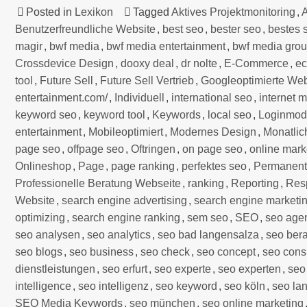
Posted in
Lexikon
Tagged
Aktives Projektmonitoring
,
A
Benutzerfreundliche Website
,
best seo
,
bester seo
,
bestes 
magir
,
bwf media
,
bwf media entertainment
,
bwf media gro
Crossdevice Design
,
dooxy deal
,
dr nolte
,
E-Commerce
,
e
tool
,
Future Sell
,
Future Sell Vertrieb
,
Googleoptimierte Web
entertainment.com/
,
Individuell
,
international seo
,
internet 
keyword seo
,
keyword tool
,
Keywords
,
local seo
,
Loginmod
entertainment
,
Mobileoptimiert
,
Modernes Design
,
Monatlic
page seo
,
offpage seo
,
Oftringen
,
on page seo
,
online mark
Onlineshop
,
Page
,
page ranking
,
perfektes seo
,
Permanent
Professionelle Beratung Webseite
,
ranking
,
Reporting
,
Res
Website
,
search engine advertising
,
search engine marketi
optimizing
,
search engine ranking
,
sem seo
,
SEO
,
seo age
seo analysen
,
seo analytics
,
seo bad langensalza
,
seo bera
seo blogs
,
seo business
,
seo check
,
seo concept
,
seo cons
dienstleistungen
,
seo erfurt
,
seo experte
,
seo experten
,
seo 
intelligence
,
seo intelligenz
,
seo keyword
,
seo köln
,
seo la
SEO Media Keywords
,
seo münchen
,
seo online marketing