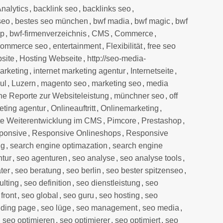
nalytics
,
backlink seo
,
backlinks seo
,
seo
,
bestes seo münchen
,
bwf madia
,
bwf magic
,
bwf
up
,
bwf-firmenverzeichnis
,
CMS
,
Commerce
,
commerce seo
,
entertainment
,
Flexibilität
,
free seo
site
,
Hosting Webseite
,
http://seo-media-
marketing
,
internet marketing agentur
,
Internetseite
,
ul
,
Luzern
,
magento seo
,
marketing seo
,
media
he Reporte zur Websiteleistung
,
münchner seo
,
off
eting agentur
,
Onlineauftritt
,
Onlinemarketing
,
e Weiterentwicklung im CMS
,
Pimcore
,
Prestashop
,
ponsive
,
Responsive Onlineshops
,
Responsive
ng
,
search engine optimazation
,
search engine
ntur
,
seo agenturen
,
seo analyse
,
seo analyse tools
,
ter
,
seo beratung
,
seo berlin
,
seo bester spitzenseo
,
ulting
,
seo definition
,
seo dienstleistung
,
seo
front
,
seo global
,
seo guru
,
seo hosting
,
seo
nding page
,
seo lüge
,
seo management
,
seo media
,
,
seo optimieren
,
seo optimierer
,
seo optimiert
,
seo