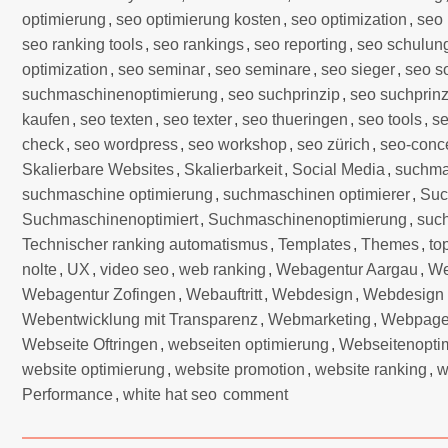
optimierung
,
seo optimierung kosten
,
seo optimization
,
seo
seo ranking tools
,
seo rankings
,
seo reporting
,
seo schulun
optimization
,
seo seminar
,
seo seminare
,
seo sieger
,
seo s
suchmaschinenoptimierung
,
seo suchprinzip
,
seo suchprin
kaufen
,
seo texten
,
seo texter
,
seo thueringen
,
seo tools
,
se
check
,
seo wordpress
,
seo workshop
,
seo zürich
,
seo-conce
Skalierbare Websites
,
Skalierbarkeit
,
Social Media
,
suchma
suchmaschine optimierung
,
suchmaschinen optimierer
,
Suc
Suchmaschinenoptimiert
,
Suchmaschinenoptimierung
,
such
Technischer ranking automatismus
,
Templates
,
Themes
,
to
nolte
,
UX
,
video seo
,
web ranking
,
Webagentur Aargau
,
We
Webagentur Zofingen
,
Webauftritt
,
Webdesign
,
Webdesign 
Webentwicklung mit Transparenz
,
Webmarketing
,
Webpag
Webseite Oftringen
,
webseiten optimierung
,
Webseitenopti
website optimierung
,
website promotion
,
website ranking
,
w
Performance
,
white hat seo
comment