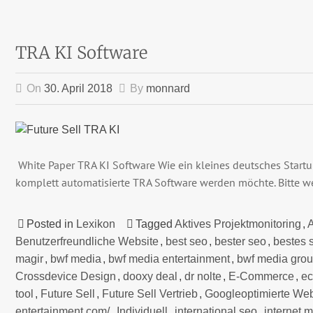
TRA KI Software
On
30. April 2018
By
monnard
White Paper TRA KI Software Wie ein kleines deutsches Start
komplett automatisierte TRA Software werden möchte. Bitte we
Posted in
Lexikon
Tagged
Aktives Projektmonitoring
,
A
Benutzerfreundliche Website
,
best seo
,
bester seo
,
bestes 
magir
,
bwf media
,
bwf media entertainment
,
bwf media gro
Crossdevice Design
,
dooxy deal
,
dr nolte
,
E-Commerce
,
e
tool
,
Future Sell
,
Future Sell Vertrieb
,
Googleoptimierte Web
entertainment.com/
,
Individuell
,
international seo
,
internet 