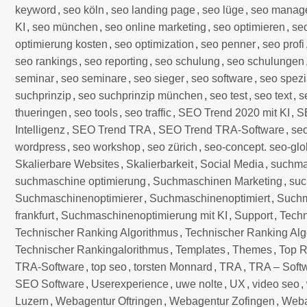
keyword
,
seo köln
,
seo landing page
,
seo lüge
,
seo manag
KI
,
seo münchen
,
seo online marketing
,
seo optimieren
,
se
optimierung kosten
,
seo optimization
,
seo penner
,
seo profi
seo rankings
,
seo reporting
,
seo schulung
,
seo schulungen
seminar
,
seo seminare
,
seo sieger
,
seo software
,
seo spezi
suchprinzip
,
seo suchprinzip münchen
,
seo test
,
seo text
,
s
thueringen
,
seo tools
,
seo traffic
,
SEO Trend 2020 mit KI
,
S
Intelligenz
,
SEO Trend TRA
,
SEO Trend TRA-Software
,
se
wordpress
,
seo workshop
,
seo zürich
,
seo-concept. seo-glo
Skalierbare Websites
,
Skalierbarkeit
,
Social Media
,
suchma
suchmaschine optimierung
,
Suchmaschinen Marketing
,
suc
Suchmaschinenoptimierer
,
Suchmaschinenoptimiert
,
Suchm
frankfurt
,
Suchmaschinenoptimierung mit KI
,
Support
,
Techn
Technischer Ranking Algorithmus
,
Technischer Ranking Alg
Technischer Rankingalorithmus
,
Templates
,
Themes
,
Top R
TRA-Software
,
top seo
,
torsten Monnard
,
TRA
,
TRA – Soft
SEO Software
,
Userexperience
,
uwe nolte
,
UX
,
video seo
,
Luzern
,
Webagentur Oftringen
,
Webagentur Zofingen
,
Webau