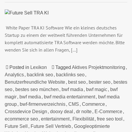
White Paper TRA KI Software Wie ein kleines deutsches
Startup zu einem der weltweit führenden Unternehmen für
komplett automatisierte TRA Software werden möchte. Bitte
wenden Sie sich in allen Fragen, […]
Posted in
Lexikon
Tagged
Aktives Projektmonitoring
,
Analytics
,
backlink seo
,
backlinks seo
,
Benutzerfreundliche Website
,
best seo
,
bester seo
,
bestes
seo
,
bestes seo münchen
,
bwf madia
,
bwf magic
,
bwf
magir
,
bwf media
,
bwf media entertainment
,
bwf media
group
,
bwf-firmenverzeichnis
,
CMS
,
Commerce
,
Crossdevice Design
,
dooxy deal
,
dr nolte
,
E-Commerce
,
ecommerce seo
,
entertainment
,
Flexibilität
,
free seo tool
,
Future Sell
,
Future Sell Vertrieb
,
Googleoptimierte