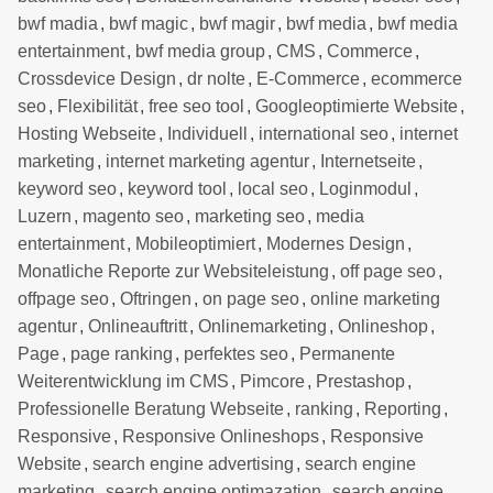
bwf madia
,
bwf magic
,
bwf magir
,
bwf media
,
bwf media
entertainment
,
bwf media group
,
CMS
,
Commerce
,
Crossdevice Design
,
dr nolte
,
E-Commerce
,
ecommerce
seo
,
Flexibilität
,
free seo tool
,
Googleoptimierte Website
,
Hosting Webseite
,
Individuell
,
international seo
,
internet
marketing
,
internet marketing agentur
,
Internetseite
,
keyword seo
,
keyword tool
,
local seo
,
Loginmodul
,
Luzern
,
magento seo
,
marketing seo
,
media
entertainment
,
Mobileoptimiert
,
Modernes Design
,
Monatliche Reporte zur Websiteleistung
,
off page seo
,
offpage seo
,
Oftringen
,
on page seo
,
online marketing
agentur
,
Onlineauftritt
,
Onlinemarketing
,
Onlineshop
,
Page
,
page ranking
,
perfektes seo
,
Permanente
Weiterentwicklung im CMS
,
Pimcore
,
Prestashop
,
Professionelle Beratung Webseite
,
ranking
,
Reporting
,
Responsive
,
Responsive Onlineshops
,
Responsive
Website
,
search engine advertising
,
search engine
marketing
,
search engine optimazation
,
search engine