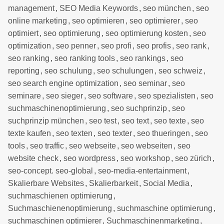
management
,
SEO Media Keywords
,
seo münchen
,
seo
online marketing
,
seo optimieren
,
seo optimierer
,
seo
optimiert
,
seo optimierung
,
seo optimierung kosten
,
seo
optimization
,
seo penner
,
seo profi
,
seo profis
,
seo rank
,
seo ranking
,
seo ranking tools
,
seo rankings
,
seo
reporting
,
seo schulung
,
seo schulungen
,
seo schweiz
,
seo search engine optimization
,
seo seminar
,
seo
seminare
,
seo sieger
,
seo software
,
seo spezialisten
,
seo
suchmaschinenoptimierung
,
seo suchprinzip
,
seo
suchprinzip münchen
,
seo test
,
seo text
,
seo texte
,
seo
texte kaufen
,
seo texten
,
seo texter
,
seo thueringen
,
seo
tools
,
seo traffic
,
seo webseite
,
seo webseiten
,
seo
website check
,
seo wordpress
,
seo workshop
,
seo zürich
,
seo-concept. seo-global
,
seo-media-entertainment
,
Skalierbare Websites
,
Skalierbarkeit
,
Social Media
,
suchmaschienen optimierung
,
Suchmaschienenoptimierung
,
suchmaschine optimierung
,
suchmaschinen optimierer
,
Suchmaschinenmarketing
,