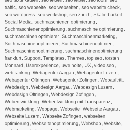
seo texte kaufen
,
seo texten
,
seo texter
,
seo tools
,
seo
traffic
,
seo webseite
,
seo webseiten
,
seo website check
,
seo wordpress
,
seo workshop
,
seo zürich
,
Skalierbarkeit
,
Social Media
,
suchmaschienen optimierung
,
Suchmaschienenoptimierung
,
suchmaschine optimierung
,
suchmaschinen optimierer
,
Suchmaschinenmarketing
,
Suchmaschinenoptimierer
,
Suchmaschinenoptimiert
,
Suchmaschinenoptimierung
,
suchmaschinenoptimierung
frankfurt
,
Support
,
Templates
,
Themes
,
top seo
,
torsten
Monnard
,
Userexperience
,
uwe nolte
,
UX
,
video seo
,
web ranking
,
Webagentur Aargau
,
Webagentur Luzern
,
Webagentur Oftringen
,
Webagentur Zofingen
,
Webauftritt
,
Webdesign
,
Webdesign Aargau
,
Webdesign Luzern
,
Webdesign Oftringen
,
Webdesign Zofingen
,
Webentwicklung
,
Webentwicklung mit Transparenz
,
Webmarketing
,
Webpage
,
Webseite
,
Webseite Aargau
,
Webseite Luzern
,
Webseite Zofingen
,
webseiten
optimierung
,
Webseitenoptimierung
,
Webshop
,
Website
,