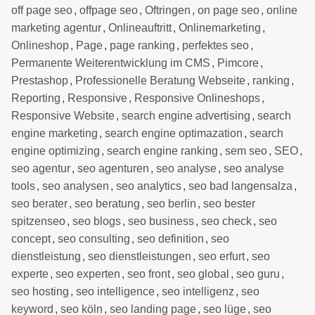
off page seo
,
offpage seo
,
Oftringen
,
on page seo
,
online
marketing agentur
,
Onlineauftritt
,
Onlinemarketing
,
Onlineshop
,
Page
,
page ranking
,
perfektes seo
,
Permanente Weiterentwicklung im CMS
,
Pimcore
,
Prestashop
,
Professionelle Beratung Webseite
,
ranking
,
Reporting
,
Responsive
,
Responsive Onlineshops
,
Responsive Website
,
search engine advertising
,
search
engine marketing
,
search engine optimazation
,
search
engine optimizing
,
search engine ranking
,
sem seo
,
SEO
,
seo agentur
,
seo agenturen
,
seo analyse
,
seo analyse
tools
,
seo analysen
,
seo analytics
,
seo bad langensalza
,
seo berater
,
seo beratung
,
seo berlin
,
seo bester
spitzenseo
,
seo blogs
,
seo business
,
seo check
,
seo
concept
,
seo consulting
,
seo definition
,
seo
dienstleistung
,
seo dienstleistungen
,
seo erfurt
,
seo
experte
,
seo experten
,
seo front
,
seo global
,
seo guru
,
seo hosting
,
seo intelligence
,
seo intelligenz
,
seo
keyword
,
seo köln
,
seo landing page
,
seo lüge
,
seo