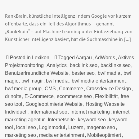
RankBrain, künstliche Intelligenz Indem Google vor kurzem
offenbarte, dass ein Teil des Algorithmus – genannt
„RankBrain“ – auf Machine Learning unter Einbeziehung von
Künstlicher Intelligenz basiert, hat die Suchmaschine in […]
Posted in
Lexikon
Tagged
Aargau
,
AdWords
,
Aktives
Projektmonitoring
,
Analytics
,
backlink seo
,
backlinks seo
,
Benutzerfreundliche Website
,
bester seo
,
bwf madia
,
bwf
magic
,
bwf magir
,
bwf media
,
bwf media entertainment
,
bwf media group
,
CMS
,
Commerce
,
Crossdevice Design
,
dr nolte
,
E-Commerce
,
ecommerce seo
,
Flexibilität
,
free
seo tool
,
Googleoptimierte Website
,
Hosting Webseite
,
Individuell
,
international seo
,
internet marketing
,
internet
marketing agentur
,
Internetseite
,
keyword seo
,
keyword
tool
,
local seo
,
Loginmodul
,
Luzern
,
magento seo
,
marketing seo
,
media entertainment
,
Mobileoptimiert
,