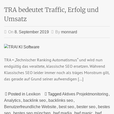
TRA bedeutet Traffic, Erfolg und
Umsatz
On
8. September 2019
By
monnard
TRA = „Technischer Ranking Automatismus“ und wird nun
endgültig das veraltete, klassische SEO ersetzen. Während
Klassisches SEO leider immer noch als träges Monstrum gilt,
das gerade auf Grund seiner aufwendigen […]
Posted in
Lexikon
Tagged
Aktives Projektmonitoring
,
Analytics
,
backlink seo
,
backlinks seo
,
Benutzerfreundliche Website
,
best seo
,
bester seo
,
bestes
seo
,
bestes seo münchen
,
bwf madia
,
bwf magic
,
bwf