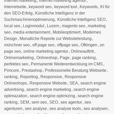
internet marketing
,
internet marketing agentur
,
Internetseite
,
keyword seo
,
keyword tool
,
Keywords
,
KI für
den SEO-Erfolg
,
Künstliche Intelligenz in der
Suchmaschinenoptimierung
,
Künstliche Intelligenz SEO
,
local seo
,
Loginmodul
,
Luzern
,
magento seo
,
marketing
seo
,
media entertainment
,
Mobileoptimiert
,
Modernes
Design
,
Monatliche Reporte zur Websiteleistung
,
münchner seo
,
off page seo
,
offpage seo
,
Oftringen
,
on
page seo
,
online marketing agentur
,
Onlineauftritt
,
Onlinemarketing
,
Onlineshop
,
Page
,
page ranking
,
perfektes seo
,
Permanente Weiterentwicklung im CMS
,
Pimcore
,
Prestashop
,
Professionelle Beratung Webseite
,
ranking
,
Reporting
,
Responsive
,
Responsive
Onlineshops
,
Responsive Website
,
SEA
,
search engine
advertising
,
search engine marketing
,
search engine
optimazation
,
search engine optimizing
,
search engine
ranking
,
SEM
,
sem seo
,
SEO
,
seo agentur
,
seo
agenturen
,
seo analyse
,
seo analyse tools
,
seo analysen
,