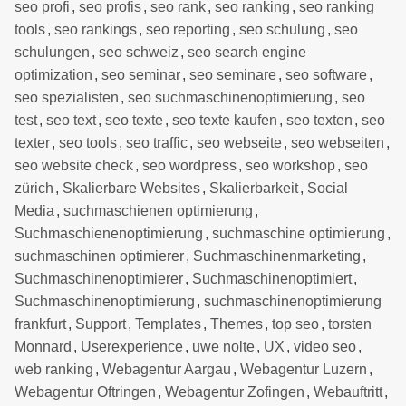
seo profi
,
seo profis
,
seo rank
,
seo ranking
,
seo ranking
tools
,
seo rankings
,
seo reporting
,
seo schulung
,
seo
schulungen
,
seo schweiz
,
seo search engine
optimization
,
seo seminar
,
seo seminare
,
seo software
,
seo spezialisten
,
seo suchmaschinenoptimierung
,
seo
test
,
seo text
,
seo texte
,
seo texte kaufen
,
seo texten
,
seo
texter
,
seo tools
,
seo traffic
,
seo webseite
,
seo webseiten
,
seo website check
,
seo wordpress
,
seo workshop
,
seo
zürich
,
Skalierbare Websites
,
Skalierbarkeit
,
Social
Media
,
suchmaschienen optimierung
,
Suchmaschienenoptimierung
,
suchmaschine optimierung
,
suchmaschinen optimierer
,
Suchmaschinenmarketing
,
Suchmaschinenoptimierer
,
Suchmaschinenoptimiert
,
Suchmaschinenoptimierung
,
suchmaschinenoptimierung
frankfurt
,
Support
,
Templates
,
Themes
,
top seo
,
torsten
Monnard
,
Userexperience
,
uwe nolte
,
UX
,
video seo
,
web ranking
,
Webagentur Aargau
,
Webagentur Luzern
,
Webagentur Oftringen
,
Webagentur Zofingen
,
Webauftritt
,