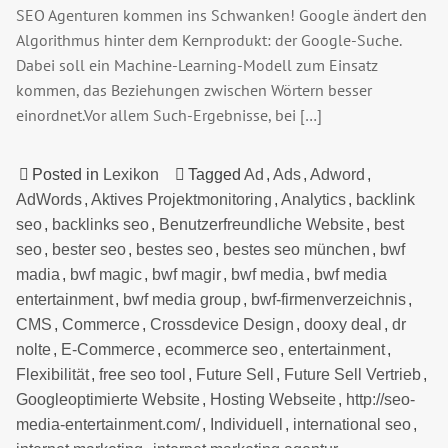
SEO Agenturen kommen ins Schwanken! Google ändert den
Algorithmus hinter dem Kernprodukt: der Google-Suche.
Dabei soll ein Machine-Learning-Modell zum Einsatz
kommen, das Beziehungen zwischen Wörtern besser
einordnet.Vor allem Such-Ergebnisse, bei […]
Posted in
Lexikon
Tagged
Ad
,
Ads
,
Adword
,
AdWords
,
Aktives Projektmonitoring
,
Analytics
,
backlink
seo
,
backlinks seo
,
Benutzerfreundliche Website
,
best
seo
,
bester seo
,
bestes seo
,
bestes seo münchen
,
bwf
madia
,
bwf magic
,
bwf magir
,
bwf media
,
bwf media
entertainment
,
bwf media group
,
bwf-firmenverzeichnis
,
CMS
,
Commerce
,
Crossdevice Design
,
dooxy deal
,
dr
nolte
,
E-Commerce
,
ecommerce seo
,
entertainment
,
Flexibilität
,
free seo tool
,
Future Sell
,
Future Sell Vertrieb
,
Googleoptimierte Website
,
Hosting Webseite
,
http://seo-
media-entertainment.com/
,
Individuell
,
international seo
,