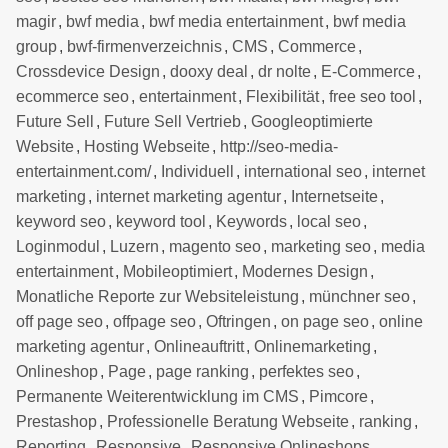
magir
,
bwf media
,
bwf media entertainment
,
bwf media
group
,
bwf-firmenverzeichnis
,
CMS
,
Commerce
,
Crossdevice Design
,
dooxy deal
,
dr nolte
,
E-Commerce
,
ecommerce seo
,
entertainment
,
Flexibilität
,
free seo tool
,
Future Sell
,
Future Sell Vertrieb
,
Googleoptimierte
Website
,
Hosting Webseite
,
http://seo-media-
entertainment.com/
,
Individuell
,
international seo
,
internet
marketing
,
internet marketing agentur
,
Internetseite
,
keyword seo
,
keyword tool
,
Keywords
,
local seo
,
Loginmodul
,
Luzern
,
magento seo
,
marketing seo
,
media
entertainment
,
Mobileoptimiert
,
Modernes Design
,
Monatliche Reporte zur Websiteleistung
,
münchner seo
,
off page seo
,
offpage seo
,
Oftringen
,
on page seo
,
online
marketing agentur
,
Onlineauftritt
,
Onlinemarketing
,
Onlineshop
,
Page
,
page ranking
,
perfektes seo
,
Permanente Weiterentwicklung im CMS
,
Pimcore
,
Prestashop
,
Professionelle Beratung Webseite
,
ranking
,
Reporting
,
Responsive
,
Responsive Onlineshops
,