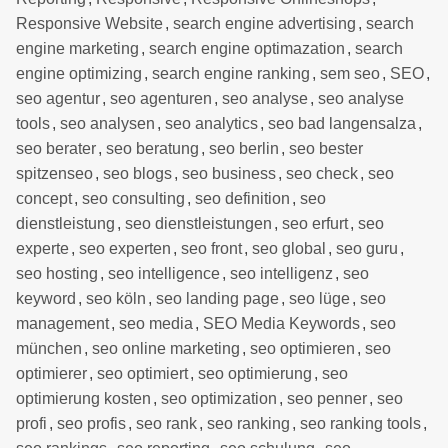
Responsive Website
,
search engine advertising
,
search
engine marketing
,
search engine optimazation
,
search
engine optimizing
,
search engine ranking
,
sem seo
,
SEO
,
seo agentur
,
seo agenturen
,
seo analyse
,
seo analyse
tools
,
seo analysen
,
seo analytics
,
seo bad langensalza
,
seo berater
,
seo beratung
,
seo berlin
,
seo bester
spitzenseo
,
seo blogs
,
seo business
,
seo check
,
seo
concept
,
seo consulting
,
seo definition
,
seo
dienstleistung
,
seo dienstleistungen
,
seo erfurt
,
seo
experte
,
seo experten
,
seo front
,
seo global
,
seo guru
,
seo hosting
,
seo intelligence
,
seo intelligenz
,
seo
keyword
,
seo köln
,
seo landing page
,
seo lüge
,
seo
management
,
seo media
,
SEO Media Keywords
,
seo
münchen
,
seo online marketing
,
seo optimieren
,
seo
optimierer
,
seo optimiert
,
seo optimierung
,
seo
optimierung kosten
,
seo optimization
,
seo penner
,
seo
profi
,
seo profis
,
seo rank
,
seo ranking
,
seo ranking tools
,