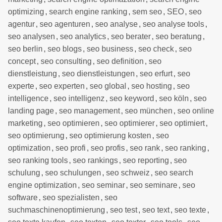
optimizing
,
search engine ranking
,
sem seo
,
SEO
,
seo
agentur
,
seo agenturen
,
seo analyse
,
seo analyse tools
,
seo analysen
,
seo analytics
,
seo berater
,
seo beratung
,
seo berlin
,
seo blogs
,
seo business
,
seo check
,
seo
concept
,
seo consulting
,
seo definition
,
seo
dienstleistung
,
seo dienstleistungen
,
seo erfurt
,
seo
experte
,
seo experten
,
seo global
,
seo hosting
,
seo
intelligence
,
seo intelligenz
,
seo keyword
,
seo köln
,
seo
landing page
,
seo management
,
seo münchen
,
seo online
marketing
,
seo optimieren
,
seo optimierer
,
seo optimiert
,
seo optimierung
,
seo optimierung kosten
,
seo
optimization
,
seo profi
,
seo profis
,
seo rank
,
seo ranking
,
seo ranking tools
,
seo rankings
,
seo reporting
,
seo
schulung
,
seo schulungen
,
seo schweiz
,
seo search
engine optimization
,
seo seminar
,
seo seminare
,
seo
software
,
seo spezialisten
,
seo
suchmaschinenoptimierung
,
seo test
,
seo text
,
seo texte
,