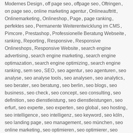
Modernes Design
,
off page seo
,
offpage seo
,
Oftringen
,
on page seo
,
online marketing agentur
,
Onlineauftritt
,
Onlinemarketing
,
Onlineshop
,
Page
,
page ranking
,
perfektes seo
,
Permanente Weiterentwicklung im CMS
,
Pimcore
,
Prestashop
,
Professionelle Beratung Webseite
,
ranking
,
Reporting
,
Responsive
,
Responsive
Onlineshops
,
Responsive Website
,
search engine
advertising
,
search engine marketing
,
search engine
optimazation
,
search engine optimizing
,
search engine
ranking
,
sem seo
,
SEO
,
seo agentur
,
seo agenturen
,
seo
analyse
,
seo analyse tools
,
seo analysen
,
seo analytics
,
seo berater
,
seo beratung
,
seo berlin
,
seo blogs
,
seo
business
,
seo check
,
seo concept
,
seo consulting
,
seo
definition
,
seo dienstleistung
,
seo dienstleistungen
,
seo
erfurt
,
seo experte
,
seo experten
,
seo global
,
seo hosting
,
seo intelligence
,
seo intelligenz
,
seo keyword
,
seo köln
,
seo landing page
,
seo management
,
seo münchen
,
seo
online marketing
,
seo optimieren
,
seo optimierer
,
seo