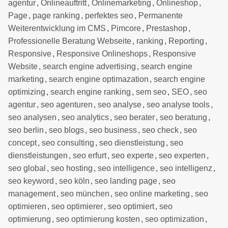
agentur
,
Onlineauftritt
,
Onlinemarketing
,
Onlineshop
,
Page
,
page ranking
,
perfektes seo
,
Permanente
Weiterentwicklung im CMS
,
Pimcore
,
Prestashop
,
Professionelle Beratung Webseite
,
ranking
,
Reporting
,
Responsive
,
Responsive Onlineshops
,
Responsive
Website
,
search engine advertising
,
search engine
marketing
,
search engine optimazation
,
search engine
optimizing
,
search engine ranking
,
sem seo
,
SEO
,
seo
agentur
,
seo agenturen
,
seo analyse
,
seo analyse tools
,
seo analysen
,
seo analytics
,
seo berater
,
seo beratung
,
seo berlin
,
seo blogs
,
seo business
,
seo check
,
seo
concept
,
seo consulting
,
seo dienstleistung
,
seo
dienstleistungen
,
seo erfurt
,
seo experte
,
seo experten
,
seo global
,
seo hosting
,
seo intelligence
,
seo intelligenz
,
seo keyword
,
seo köln
,
seo landing page
,
seo
management
,
seo münchen
,
seo online marketing
,
seo
optimieren
,
seo optimierer
,
seo optimiert
,
seo
optimierung
,
seo optimierung kosten
,
seo optimization
,