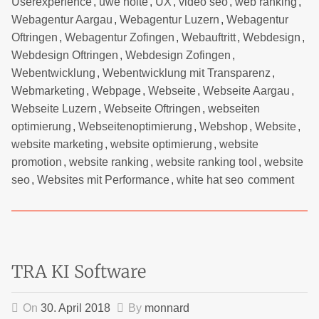
Userexperience
,
uwe nolte
,
UX
,
video seo
,
web ranking
,
Webagentur Aargau
,
Webagentur Luzern
,
Webagentur
Oftringen
,
Webagentur Zofingen
,
Webauftritt
,
Webdesign
,
Webdesign Oftringen
,
Webdesign Zofingen
,
Webentwicklung
,
Webentwicklung mit Transparenz
,
Webmarketing
,
Webpage
,
Webseite
,
Webseite Aargau
,
Webseite Luzern
,
Webseite Oftringen
,
webseiten
optimierung
,
Webseitenoptimierung
,
Webshop
,
Website
,
website marketing
,
website optimierung
,
website
promotion
,
website ranking
,
website ranking tool
,
website
seo
,
Websites mit Performance
,
white hat seo
comment
TRA KI Software
On
30. April 2018
By
monnard