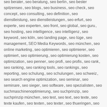
seo berater
,
seo beratung
,
seo berlin
,
seo bester
spitzenseo
,
seo blogs
,
seo business
,
seo check
,
seo
concept
,
seo consulting
,
seo definition
,
seo
dienstleistung
,
seo dienstleistungen
,
seo erfurt
,
seo
experte
,
seo experten
,
seo front
,
seo global
,
seo guru
,
seo hosting
,
seo intelligence
,
seo intelligenz
,
seo
keyword
,
seo köln
,
seo landing page
,
seo lüge
,
seo
management
,
SEO Media Keywords
,
seo münchen
,
seo
online marketing
,
seo optimieren
,
seo optimierer
,
seo
optimiert
,
seo optimierung
,
seo optimierung kosten
,
seo
optimization
,
seo penner
,
seo profi
,
seo profis
,
seo rank
,
seo ranking
,
seo ranking tools
,
seo rankings
,
seo
reporting
,
seo schulung
,
seo schulungen
,
seo schweiz
,
seo search engine optimization
,
seo seminar
,
seo
seminare
,
seo sieger
,
seo software
,
seo spezialisten
,
seo
suchmaschinenoptimierung
,
seo suchprinzip
,
seo
suchprinzip münchen
,
seo test
,
seo text
,
seo texte
,
seo
texte kaufen
,
seo texten
,
seo texter
,
seo thueringen
,
seo