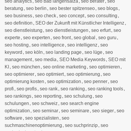
seo analytics
,
seo bad langensalza
,
seo berater
,
seo
beratung
,
seo berlin
,
seo bester spitzenseo
,
seo blogs
,
seo business
,
seo check
,
seo concept
,
seo consulting
,
seo definition
,
SEO der Zukunft mit Künstlicher Intelligenz
,
seo dienstleistung
,
seo dienstleistungen
,
seo erfurt
,
seo
experte
,
seo experten
,
seo front
,
seo global
,
seo guru
,
seo hosting
,
seo intelligence
,
seo intelligenz
,
seo
keyword
,
seo köln
,
seo landing page
,
seo lüge
,
seo
management
,
seo media
,
SEO Media Keywords
,
SEO mit
KI
,
seo münchen
,
seo online marketing
,
seo optimieren
,
seo optimierer
,
seo optimiert
,
seo optimierung
,
seo
optimierung kosten
,
seo optimization
,
seo penner
,
seo
profi
,
seo profis
,
seo rank
,
seo ranking
,
seo ranking tools
,
seo rankings
,
seo reporting
,
seo schulung
,
seo
schulungen
,
seo schweiz
,
seo search engine
optimization
,
seo seminar
,
seo seminare
,
seo sieger
,
seo
software
,
seo spezialisten
,
seo
suchmaschinenoptimierung
,
seo suchprinzip
,
seo