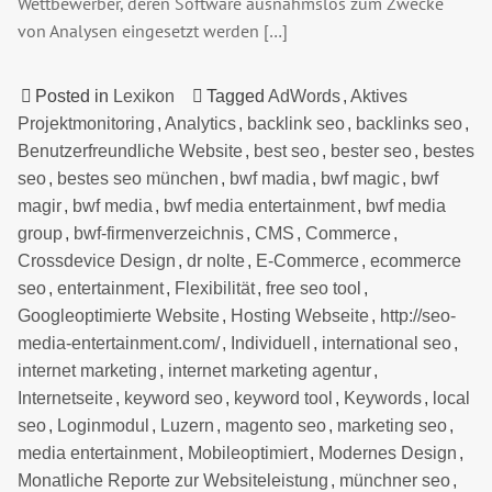
Wettbewerber, deren Software ausnahmslos zum Zwecke
von Analysen eingesetzt werden […]
Posted in
Lexikon
Tagged
AdWords
,
Aktives
Projektmonitoring
,
Analytics
,
backlink seo
,
backlinks seo
,
Benutzerfreundliche Website
,
best seo
,
bester seo
,
bestes
seo
,
bestes seo münchen
,
bwf madia
,
bwf magic
,
bwf
magir
,
bwf media
,
bwf media entertainment
,
bwf media
group
,
bwf-firmenverzeichnis
,
CMS
,
Commerce
,
Crossdevice Design
,
dr nolte
,
E-Commerce
,
ecommerce
seo
,
entertainment
,
Flexibilität
,
free seo tool
,
Googleoptimierte Website
,
Hosting Webseite
,
http://seo-
media-entertainment.com/
,
Individuell
,
international seo
,
internet marketing
,
internet marketing agentur
,
Internetseite
,
keyword seo
,
keyword tool
,
Keywords
,
local
seo
,
Loginmodul
,
Luzern
,
magento seo
,
marketing seo
,
media entertainment
,
Mobileoptimiert
,
Modernes Design
,
Monatliche Reporte zur Websiteleistung
,
münchner seo
,