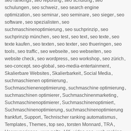
seo rankings
,
seo reporting
,
seo schulung
,
seo
schulungen
,
seo schweiz
,
seo search engine
optimization
,
seo seminar
,
seo seminare
,
seo sieger
,
seo
software
,
seo spezialisten
,
seo
suchmaschinenoptimierung
,
seo suchprinzip
,
seo
suchprinzip münchen
,
seo test
,
seo text
,
seo texte
,
seo
texte kaufen
,
seo texten
,
seo texter
,
seo thueringen
,
seo
tools
,
seo traffic
,
seo webseite
,
seo webseiten
,
seo
website check
,
seo wordpress
,
seo workshop
,
seo zürich
,
seo-concept. seo-global
,
seo-media-entertainment
,
Skalierbare Websites
,
Skalierbarkeit
,
Social Media
,
suchmaschienen optimierung
,
Suchmaschienenoptimierung
,
suchmaschine optimierung
,
suchmaschinen optimierer
,
Suchmaschinenmarketing
,
Suchmaschinenoptimierer
,
Suchmaschinenoptimiert
,
Suchmaschinenoptimierung
,
suchmaschinenoptimierung
frankfurt
,
Support
,
Technischer ranking automatismus
,
Templates
,
Themes
,
top seo
,
torsten Monnard
,
TRA
,