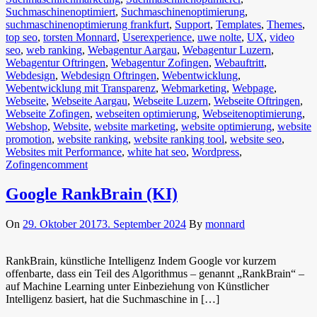
Suchmaschinenoptimiert
,
Suchmaschinenoptimierung
,
suchmaschinenoptimierung frankfurt
,
Support
,
Templates
,
Themes
,
top seo
,
torsten Monnard
,
Userexperience
,
uwe nolte
,
UX
,
video
seo
,
web ranking
,
Webagentur Aargau
,
Webagentur Luzern
,
Webagentur Oftringen
,
Webagentur Zofingen
,
Webauftritt
,
Webdesign
,
Webdesign Oftringen
,
Webentwicklung
,
Webentwicklung mit Transparenz
,
Webmarketing
,
Webpage
,
Webseite
,
Webseite Aargau
,
Webseite Luzern
,
Webseite Oftringen
,
Webseite Zofingen
,
webseiten optimierung
,
Webseitenoptimierung
,
Webshop
,
Website
,
website marketing
,
website optimierung
,
website
promotion
,
website ranking
,
website ranking tool
,
website seo
,
Websites mit Performance
,
white hat seo
,
Wordpress
,
Zofingen
comment
Google RankBrain (KI)
On
29. Oktober 2017
3. September 2024
By
monnard
RankBrain, künstliche Intelligenz Indem Google vor kurzem
offenbarte, dass ein Teil des Algorithmus – genannt „RankBrain“ –
auf Machine Learning unter Einbeziehung von Künstlicher
Intelligenz basiert, hat die Suchmaschine in […]