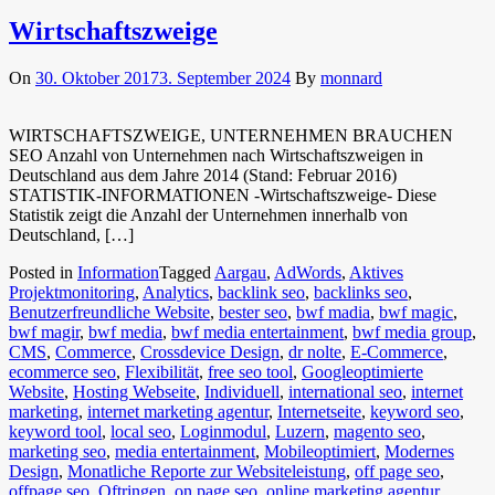
Wirtschaftszweige
On
30. Oktober 2017
3. September 2024
By
monnard
WIRTSCHAFTSZWEIGE, UNTERNEHMEN BRAUCHEN
SEO Anzahl von Unternehmen nach Wirtschaftszweigen in
Deutschland aus dem Jahre 2014 (Stand: Februar 2016)
STATISTIK-INFORMATIONEN -Wirtschaftszweige- Diese
Statistik zeigt die Anzahl der Unternehmen innerhalb von
Deutschland, […]
Posted in
Information
Tagged
Aargau
,
AdWords
,
Aktives
Projektmonitoring
,
Analytics
,
backlink seo
,
backlinks seo
,
Benutzerfreundliche Website
,
bester seo
,
bwf madia
,
bwf magic
,
bwf magir
,
bwf media
,
bwf media entertainment
,
bwf media group
,
CMS
,
Commerce
,
Crossdevice Design
,
dr nolte
,
E-Commerce
,
ecommerce seo
,
Flexibilität
,
free seo tool
,
Googleoptimierte
Website
,
Hosting Webseite
,
Individuell
,
international seo
,
internet
marketing
,
internet marketing agentur
,
Internetseite
,
keyword seo
,
keyword tool
,
local seo
,
Loginmodul
,
Luzern
,
magento seo
,
marketing seo
,
media entertainment
,
Mobileoptimiert
,
Modernes
Design
,
Monatliche Reporte zur Websiteleistung
,
off page seo
,
offpage seo
,
Oftringen
,
on page seo
,
online marketing agentur
,