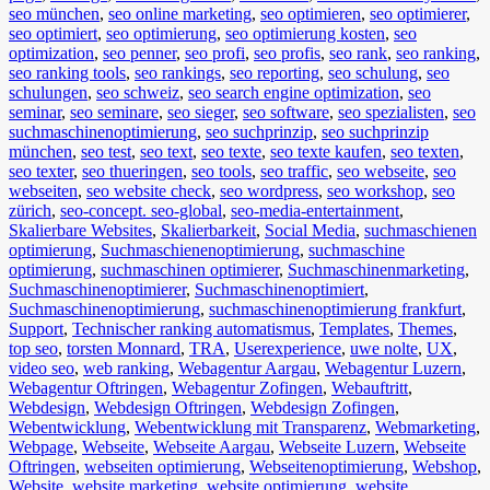
seo münchen
,
seo online marketing
,
seo optimieren
,
seo optimierer
,
seo optimiert
,
seo optimierung
,
seo optimierung kosten
,
seo
optimization
,
seo penner
,
seo profi
,
seo profis
,
seo rank
,
seo ranking
,
seo ranking tools
,
seo rankings
,
seo reporting
,
seo schulung
,
seo
schulungen
,
seo schweiz
,
seo search engine optimization
,
seo
seminar
,
seo seminare
,
seo sieger
,
seo software
,
seo spezialisten
,
seo
suchmaschinenoptimierung
,
seo suchprinzip
,
seo suchprinzip
münchen
,
seo test
,
seo text
,
seo texte
,
seo texte kaufen
,
seo texten
,
seo texter
,
seo thueringen
,
seo tools
,
seo traffic
,
seo webseite
,
seo
webseiten
,
seo website check
,
seo wordpress
,
seo workshop
,
seo
zürich
,
seo-concept. seo-global
,
seo-media-entertainment
,
Skalierbare Websites
,
Skalierbarkeit
,
Social Media
,
suchmaschienen
optimierung
,
Suchmaschienenoptimierung
,
suchmaschine
optimierung
,
suchmaschinen optimierer
,
Suchmaschinenmarketing
,
Suchmaschinenoptimierer
,
Suchmaschinenoptimiert
,
Suchmaschinenoptimierung
,
suchmaschinenoptimierung frankfurt
,
Support
,
Technischer ranking automatismus
,
Templates
,
Themes
,
top seo
,
torsten Monnard
,
TRA
,
Userexperience
,
uwe nolte
,
UX
,
video seo
,
web ranking
,
Webagentur Aargau
,
Webagentur Luzern
,
Webagentur Oftringen
,
Webagentur Zofingen
,
Webauftritt
,
Webdesign
,
Webdesign Oftringen
,
Webdesign Zofingen
,
Webentwicklung
,
Webentwicklung mit Transparenz
,
Webmarketing
,
Webpage
,
Webseite
,
Webseite Aargau
,
Webseite Luzern
,
Webseite
Oftringen
,
webseiten optimierung
,
Webseitenoptimierung
,
Webshop
,
Website
,
website marketing
,
website optimierung
,
website