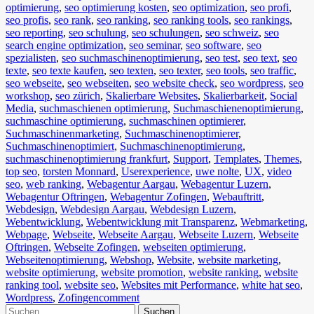
optimierung
,
seo optimierung kosten
,
seo optimization
,
seo profi
,
seo profis
,
seo rank
,
seo ranking
,
seo ranking tools
,
seo rankings
,
seo reporting
,
seo schulung
,
seo schulungen
,
seo schweiz
,
seo
search engine optimization
,
seo seminar
,
seo software
,
seo
spezialisten
,
seo suchmaschinenoptimierung
,
seo test
,
seo text
,
seo
texte
,
seo texte kaufen
,
seo texten
,
seo texter
,
seo tools
,
seo traffic
,
seo webseite
,
seo webseiten
,
seo website check
,
seo wordpress
,
seo
workshop
,
seo zürich
,
Skalierbare Websites
,
Skalierbarkeit
,
Social
Media
,
suchmaschienen optimierung
,
Suchmaschienenoptimierung
,
suchmaschine optimierung
,
suchmaschinen optimierer
,
Suchmaschinenmarketing
,
Suchmaschinenoptimierer
,
Suchmaschinenoptimiert
,
Suchmaschinenoptimierung
,
suchmaschinenoptimierung frankfurt
,
Support
,
Templates
,
Themes
,
top seo
,
torsten Monnard
,
Userexperience
,
uwe nolte
,
UX
,
video
seo
,
web ranking
,
Webagentur Aargau
,
Webagentur Luzern
,
Webagentur Oftringen
,
Webagentur Zofingen
,
Webauftritt
,
Webdesign
,
Webdesign Aargau
,
Webdesign Luzern
,
Webentwicklung
,
Webentwicklung mit Transparenz
,
Webmarketing
,
Webpage
,
Webseite
,
Webseite Aargau
,
Webseite Luzern
,
Webseite
Oftringen
,
Webseite Zofingen
,
webseiten optimierung
,
Webseitenoptimierung
,
Webshop
,
Website
,
website marketing
,
website optimierung
,
website promotion
,
website ranking
,
website
ranking tool
,
website seo
,
Websites mit Performance
,
white hat seo
,
Wordpress
,
Zofingen
comment
Suchen