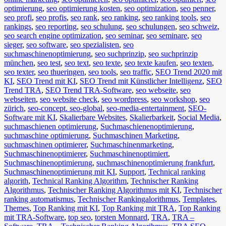
optimierung
,
seo optimierung kosten
,
seo optimization
,
seo penner
,
seo profi
,
seo profis
,
seo rank
,
seo ranking
,
seo ranking tools
,
seo
rankings
,
seo reporting
,
seo schulung
,
seo schulungen
,
seo schweiz
,
seo search engine optimization
,
seo seminar
,
seo seminare
,
seo
sieger
,
seo software
,
seo spezialisten
,
seo
suchmaschinenoptimierung
,
seo suchprinzip
,
seo suchprinzip
münchen
,
seo test
,
seo text
,
seo texte
,
seo texte kaufen
,
seo texten
,
seo texter
,
seo thueringen
,
seo tools
,
seo traffic
,
SEO Trend 2020 mit
KI
,
SEO Trend mit KI
,
SEO Trend mit Künstlicher Intelligenz
,
SEO
Trend TRA
,
SEO Trend TRA-Software
,
seo webseite
,
seo
webseiten
,
seo website check
,
seo wordpress
,
seo workshop
,
seo
zürich
,
seo-concept. seo-global
,
seo-media-entertainment
,
SEO-
Software mit KI
,
Skalierbare Websites
,
Skalierbarkeit
,
Social Media
,
suchmaschienen optimierung
,
Suchmaschienenoptimierung
,
suchmaschine optimierung
,
Suchmaschinen Marketing
,
suchmaschinen optimierer
,
Suchmaschinenmarketing
,
Suchmaschinenoptimierer
,
Suchmaschinenoptimiert
,
Suchmaschinenoptimierung
,
suchmaschinenoptimierung frankfurt
,
Suchmaschinenoptimierung mit KI
,
Support
,
Technical ranking
algorith
,
Technical Ranking Algorithm
,
Technischer Ranking
Algorithmus
,
Technischer Ranking Algorithmus mit KI
,
Technischer
ranking automatismus
,
Technischer Rankingalorithmus
,
Templates
,
Themes
,
Top Ranking mit KI
,
Top Ranking mit TRA
,
Top Ranking
mit TRA-Software
,
top seo
,
torsten Monnard
,
TRA
,
TRA –