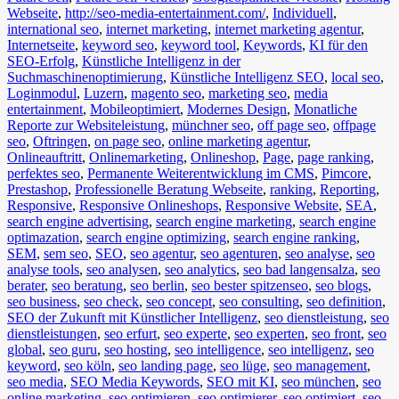
Webseite
,
http://seo-media-entertainment.com/
,
Individuell
,
international seo
,
internet marketing
,
internet marketing agentur
,
Internetseite
,
keyword seo
,
keyword tool
,
Keywords
,
KI für den
SEO-Erfolg
,
Künstliche Intelligenz in der
Suchmaschinenoptimierung
,
Künstliche Intelligenz SEO
,
local seo
,
Loginmodul
,
Luzern
,
magento seo
,
marketing seo
,
media
entertainment
,
Mobileoptimiert
,
Modernes Design
,
Monatliche
Reporte zur Websiteleistung
,
münchner seo
,
off page seo
,
offpage
seo
,
Oftringen
,
on page seo
,
online marketing agentur
,
Onlineauftritt
,
Onlinemarketing
,
Onlineshop
,
Page
,
page ranking
,
perfektes seo
,
Permanente Weiterentwicklung im CMS
,
Pimcore
,
Prestashop
,
Professionelle Beratung Webseite
,
ranking
,
Reporting
,
Responsive
,
Responsive Onlineshops
,
Responsive Website
,
SEA
,
search engine advertising
,
search engine marketing
,
search engine
optimazation
,
search engine optimizing
,
search engine ranking
,
SEM
,
sem seo
,
SEO
,
seo agentur
,
seo agenturen
,
seo analyse
,
seo
analyse tools
,
seo analysen
,
seo analytics
,
seo bad langensalza
,
seo
berater
,
seo beratung
,
seo berlin
,
seo bester spitzenseo
,
seo blogs
,
seo business
,
seo check
,
seo concept
,
seo consulting
,
seo definition
,
SEO der Zukunft mit Künstlicher Intelligenz
,
seo dienstleistung
,
seo
dienstleistungen
,
seo erfurt
,
seo experte
,
seo experten
,
seo front
,
seo
global
,
seo guru
,
seo hosting
,
seo intelligence
,
seo intelligenz
,
seo
keyword
,
seo köln
,
seo landing page
,
seo lüge
,
seo management
,
seo media
,
SEO Media Keywords
,
SEO mit KI
,
seo münchen
,
seo
online marketing
,
seo optimieren
,
seo optimierer
,
seo optimiert
,
seo