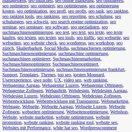
management
,
seo münchen
,
seo online marketing
,
seo optimieren
,
seo optimierer
,
seo optimiert
,
seo optimierung
,
seo optimierung
kosten
,
seo optimization
,
seo profi
,
seo profis
,
seo rank
,
seo ranking
,
seo ranking tools
,
seo rankings
,
seo reporting
,
seo schulung
,
seo
schulungen
,
seo schweiz
,
seo search engine optimization
,
seo
seminar
,
seo seminare
,
seo software
,
seo spezialisten
,
seo
suchmaschinenoptimierung
,
seo test
,
seo text
,
seo texte
,
seo texte
kaufen
,
seo texten
,
seo texter
,
seo tools
,
seo traffic
,
seo webseite
,
seo
webseiten
,
seo website check
,
seo wordpress
,
seo workshop
,
seo
zürich
,
Skalierbarkeit
,
Social Media
,
suchmaschienen optimierung
,
Suchmaschienenoptimierung
,
suchmaschine optimierung
,
suchmaschinen optimierer
,
Suchmaschinenmarketing
,
Suchmaschinenoptimierer
,
Suchmaschinenoptimiert
,
Suchmaschinenoptimierung
,
suchmaschinenoptimierung frankfurt
,
Support
,
Templates
,
Themes
,
top seo
,
torsten Monnard
,
Userexperience
,
uwe nolte
,
UX
,
video seo
,
web ranking
,
Webagentur Aargau
,
Webagentur Luzern
,
Webagentur Oftringen
,
Webagentur Zofingen
,
Webauftritt
,
Webdesign
,
Webdesign Aargau
,
Webdesign Luzern
,
Webdesign Oftringen
,
Webdesign Zofingen
,
Webentwicklung
,
Webentwicklung mit Transparenz
,
Webmarketing
,
Webpage
,
Webseite
,
Webseite Aargau
,
Webseite Luzern
,
Webseite
Zofingen
,
webseiten optimierung
,
Webseitenoptimierung
,
Webshop
,
Website
,
website marketing
,
website optimierung
,
website
promotion
,
website ranking
,
website ranking tool
,
website seo
,
Websites mit Performance
,
white hat seo
,
Wordpress
comment