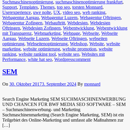
Suchmaschinenoptimierung
,
suchmaschinenoptimierung frankfurt
,
Support
,
Templates
,
Themes
,
top seo
,
torsten Monnard
,
Userexperience
,
uwe nolte
,
UX
,
video seo
,
web ranking
,
Webagentur Aargau
,
Webagentur Luzern
,
Webagentur Oftringen
,
Webagentur Zofingen
,
Webauftritt
,
Webdesign
,
Webdesign
Oftringen
,
Webdesign Zofingen
,
Webentwicklung
,
Webentwicklung
mit Transparenz
,
Webmarketing
,
Webpage
,
Webseite
,
Webseite
Aargau
,
Webseite Luzern
,
Webseite Oftringen
,
webseiten
optimierung
,
Webseitenoptimierung
,
Webshop
,
Website
,
website
marketing
,
website optimierung
,
website promotion
,
website
ranking
,
website ranking tool
,
website seo
,
Websites mit
Performance
,
white hat seo
,
Wordpress
comment
SEM
On
30. Oktober 2017
3. September 2024
By
monnard
Search Engine Marketing SEM SUCHMASCHINENWERBUNG
UND CHANCEN FÜR BWF MEDIA SEO SOFTWARE – SEM
– Suchmaschinenwerbung- und Marketing
Suchmaschinenmarketing (Search Engine Marketing, SEM) ist ein
Teilgebiet des Online-Marketing und umfasst alle Maßnahmen zur
[…]