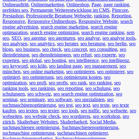
Onlineauftritt
,
Onlinemarketing
,
Onlineshop
,
Page
,
page ranking
,
perfektes seo
,
Permanente Weiterentwicklung im CMS
,
Pimcore
,
Prestashop
,
Professionelle Beratung Webseite
,
ranking
,
Reporting
,
Responsive
,
Responsive Onlineshops
,
Responsive Website
,
search
engine advertising
,
search engine marketing
,
search engine
optimazation
,
search engine optimizing
,
search engine ranking
,
sem
seo
,
SEO
,
seo agentur
,
seo agenturen
,
seo analyse
,
seo analyse tools
,
seo analysen
,
seo analytics
,
seo berater
,
seo beratung
,
seo berlin
,
seo
blogs
,
seo business
,
seo check
,
seo concept
,
seo consulting
,
seo
dienstleistung
,
seo dienstleistungen
,
seo erfurt
,
seo experte
,
seo
experten
,
seo global
,
seo hosting
,
seo intelligence
,
seo intelligenz
,
seo keyword
,
seo köln
,
seo landing page
,
seo management
,
seo
münchen
,
seo online marketing
,
seo optimieren
,
seo optimierer
,
seo
optimiert
,
seo optimierung
,
seo optimierung kosten
,
seo
optimization
,
seo profi
,
seo profis
,
seo rank
,
seo ranking
,
seo
ranking tools
,
seo rankings
,
seo reporting
,
seo schulung
,
seo
schulungen
,
seo schweiz
,
seo search engine optimization
,
seo
seminar
,
seo seminare
,
seo software
,
seo spezialisten
,
seo
suchmaschinenoptimierung
,
seo test
,
seo text
,
seo texte
,
seo texte
kaufen
,
seo texten
,
seo texter
,
seo tools
,
seo traffic
,
seo webseite
,
seo
webseiten
,
seo website check
,
seo wordpress
,
seo workshop
,
seo
zürich
,
Skalierbare Websites
,
Skalierbarkeit
,
Social Media
,
suchmaschienen optimierung
,
Suchmaschienenoptimierung
,
suchmaschine optimierung
,
suchmaschinen optimierer
,
Suchmaschinenmarketing
,
Suchmaschinenoptimierer
,