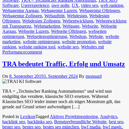
Software
,
TRA – Technischer Ranking Algorihmus
,
TRA SEO
Software
,
Userexperience
,
uwe nolte
,
UX
,
video seo
,
web ranking
,
Webagentur Aargau
,
Webagentur Luzern
,
Webagentur Oftringen
,
Webagentur Zofingen
,
Webauftritt
,
Webdesign
,
Webdesign
Oftringen
,
Webdesign Zofingen
,
Webentwicklung
,
Webentwicklung
mit Transparenz
,
Webmarketing
,
Webpage
,
Webseite
,
Webseite
Aargau
,
Webseite Luzern
,
Webseite Oftringen
,
webseiten
optimierung
,
Webseitenoptimierung
,
Webshop
,
Website
,
website
marketing
,
website optimierung
,
website promotion
,
website
ranking
,
website ranking tool
,
website seo
,
Websites mit
Performance
comment
TRA bedeutet Traffic, Erfolg und Umsatz
On
8. September 2019
3. September 2024
By
monnard
TRA = „Technischer Ranking Automatismus“ und wird nun
endgültig das veraltete, klassische SEO ersetzen. Während
Klassisches SEO leider immer noch als träges Monstrum gilt, das
gerade auf Grund seiner aufwendigen […]
Posted in
Lexikon
Tagged
Aktives Projektmonitoring
,
Analytics
,
backlink seo
,
backlinks seo
,
Benutzerfreundliche Website
,
best seo
,
bester seo
,
bestes seo
,
bestes seo münchen
,
bwf madia
,
bwf magic
,