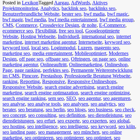
Posted in
Lexikon
Tagged
Aargau
,
AdWords
,
Aktives
Projektmonitoring
,
Analytics
,
backlink seo
,
backlinks seo
,
Benutzerfreundliche Website
,
bester seo
,
bwf madia
,
bwf magic
,
bwf magir
,
bwf media
,
bwf media entertainment
,
bwf media group
,
CMS
,
Commerce
,
Crossdevice Design
,
dr nolte
,
E-Commerce
,
ecommerce seo
,
Flexibilität
,
free seo tool
,
Googleoptimierte
Website
,
Hosting Webseite
,
Individuell
,
international seo
,
internet
marketing
,
internet marketing agentur
,
Internetseite
,
keyword seo
,
keyword tool
,
local seo
,
Loginmodul
,
Luzern
,
magento seo
,
marketing seo
,
media entertainment
,
Mobileoptimiert
,
Modernes
Design
,
off page seo
,
offpage seo
,
Oftringen
,
on page seo
,
online
marketing agentur
,
Onlineauftritt
,
Onlinemarketing
,
Onlineshop
,
Page
,
page ranking
,
perfektes seo
,
Permanente Weiterentwicklung
im CMS
,
Pimcore
,
Prestashop
,
Professionelle Beratung Webseite
,
ranking
,
Reporting
,
Responsive
,
Responsive Onlineshops
,
Responsive Website
,
search engine advertising
,
search engine
marketing
,
search engine optimazation
,
search engine optimizing
,
search engine ranking
,
sem seo
,
SEO
,
seo agentur
,
seo agenturen
,
seo analyse
,
seo analyse tools
,
seo analysen
,
seo analytics
,
seo
berater
,
seo beratung
,
seo berlin
,
seo blogs
,
seo business
,
seo check
,
seo concept
,
seo consulting
,
seo definition
,
seo dienstleistung
,
seo
dienstleistungen
,
seo erfurt
,
seo experte
,
seo experten
,
seo global
,
seo hosting
,
seo intelligence
,
seo intelligenz
,
seo keyword
,
seo köln
,
seo landing page
,
seo management
,
seo münchen
,
seo online
marketing
,
seo optimieren
,
seo optimierer
,
seo optimiert
,
seo