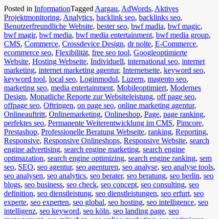
Posted in
Information
Tagged
Aargau
,
AdWords
,
Aktives
Projektmonitoring
,
Analytics
,
backlink seo
,
backlinks seo
,
Benutzerfreundliche Website
,
bester seo
,
bwf madia
,
bwf magic
,
bwf magir
,
bwf media
,
bwf media entertainment
,
bwf media group
,
CMS
,
Commerce
,
Crossdevice Design
,
dr nolte
,
E-Commerce
,
ecommerce seo
,
Flexibilität
,
free seo tool
,
Googleoptimierte
Website
,
Hosting Webseite
,
Individuell
,
international seo
,
internet
marketing
,
internet marketing agentur
,
Internetseite
,
keyword seo
,
keyword tool
,
local seo
,
Loginmodul
,
Luzern
,
magento seo
,
marketing seo
,
media entertainment
,
Mobileoptimiert
,
Modernes
Design
,
Monatliche Reporte zur Websiteleistung
,
off page seo
,
offpage seo
,
Oftringen
,
on page seo
,
online marketing agentur
,
Onlineauftritt
,
Onlinemarketing
,
Onlineshop
,
Page
,
page ranking
,
perfektes seo
,
Permanente Weiterentwicklung im CMS
,
Pimcore
,
Prestashop
,
Professionelle Beratung Webseite
,
ranking
,
Reporting
,
Responsive
,
Responsive Onlineshops
,
Responsive Website
,
search
engine advertising
,
search engine marketing
,
search engine
optimazation
,
search engine optimizing
,
search engine ranking
,
sem
seo
,
SEO
,
seo agentur
,
seo agenturen
,
seo analyse
,
seo analyse tools
,
seo analysen
,
seo analytics
,
seo berater
,
seo beratung
,
seo berlin
,
seo
blogs
,
seo business
,
seo check
,
seo concept
,
seo consulting
,
seo
definition
,
seo dienstleistung
,
seo dienstleistungen
,
seo erfurt
,
seo
experte
,
seo experten
,
seo global
,
seo hosting
,
seo intelligence
,
seo
intelligenz
,
seo keyword
,
seo köln
,
seo landing page
,
seo