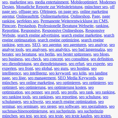
seo
,
marketing seo
,
media entertainment
,
Mobileoptimiert
,
Modernes
Design
,
Monatliche Reporte zur Websiteleistung
,
münchner seo
,
off
page seo
,
offpage seo
,
Oftringen
,
on page seo
,
online marketing
agentur
,
Onlineauftritt
,
Onlinemarketing
,
Onlineshop
,
Page
,
page
ranking
,
perfektes seo
,
Permanente Weiterentwicklung im CMS
,
Pimcore
,
Prestashop
,
Professionelle Beratung Webseite
,
ranking
,
Reporting
,
Responsive
,
Responsive Onlineshops
,
Responsive
Website
,
search engine advertising
,
search engine marketing
,
search
engine optimazation
,
search engine optimizing
,
search engine
ranking
,
sem seo
,
SEO
,
seo agentur
,
seo agenturen
,
seo analyse
,
seo
analyse tools
,
seo analysen
,
seo analytics
,
seo bad langensalza
,
seo
berater
,
seo beratung
,
seo berlin
,
seo bester spitzenseo
,
seo blogs
,
seo business
,
seo check
,
seo concept
,
seo consulting
,
seo definition
,
seo dienstleistung
,
seo dienstleistungen
,
seo erfurt
,
seo experte
,
seo
experten
,
seo front
,
seo global
,
seo guru
,
seo hosting
,
seo
intelligence
,
seo intelligenz
,
seo keyword
,
seo köln
,
seo landing
page
,
seo lüge
,
seo management
,
SEO Media Keywords
,
seo
münchen
,
seo online marketing
,
seo optimieren
,
seo optimierer
,
seo
optimiert
,
seo optimierung
,
seo optimierung kosten
,
seo
optimization
,
seo penner
,
seo profi
,
seo profis
,
seo rank
,
seo ranking
,
seo ranking tools
,
seo rankings
,
seo reporting
,
seo schulung
,
seo
schulungen
,
seo schweiz
,
seo search engine optimization
,
seo
seminar
,
seo seminare
,
seo sieger
,
seo software
,
seo spezialisten
,
seo
suchmaschinenoptimierung
,
seo suchprinzip
,
seo suchprinzip
münchen
,
seo test
,
seo text
,
seo texte
,
seo texte kaufen
,
seo texten
,