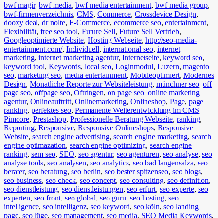
bwf magir
,
bwf media
,
bwf media entertainment
,
bwf media group
,
bwf-firmenverzeichnis
,
CMS
,
Commerce
,
Crossdevice Design
,
dooxy deal
,
dr nolte
,
E-Commerce
,
ecommerce seo
,
entertainment
,
Flexibilität
,
free seo tool
,
Future Sell
,
Future Sell Vertrieb
,
Googleoptimierte Website
,
Hosting Webseite
,
http://seo-media-
entertainment.com/
,
Individuell
,
international seo
,
internet
marketing
,
internet marketing agentur
,
Internetseite
,
keyword seo
,
keyword tool
,
Keywords
,
local seo
,
Loginmodul
,
Luzern
,
magento
seo
,
marketing seo
,
media entertainment
,
Mobileoptimiert
,
Modernes
Design
,
Monatliche Reporte zur Websiteleistung
,
münchner seo
,
off
page seo
,
offpage seo
,
Oftringen
,
on page seo
,
online marketing
agentur
,
Onlineauftritt
,
Onlinemarketing
,
Onlineshop
,
Page
,
page
ranking
,
perfektes seo
,
Permanente Weiterentwicklung im CMS
,
Pimcore
,
Prestashop
,
Professionelle Beratung Webseite
,
ranking
,
Reporting
,
Responsive
,
Responsive Onlineshops
,
Responsive
Website
,
search engine advertising
,
search engine marketing
,
search
engine optimazation
,
search engine optimizing
,
search engine
ranking
,
sem seo
,
SEO
,
seo agentur
,
seo agenturen
,
seo analyse
,
seo
analyse tools
,
seo analysen
,
seo analytics
,
seo bad langensalza
,
seo
berater
,
seo beratung
,
seo berlin
,
seo bester spitzenseo
,
seo blogs
,
seo business
,
seo check
,
seo concept
,
seo consulting
,
seo definition
,
seo dienstleistung
,
seo dienstleistungen
,
seo erfurt
,
seo experte
,
seo
experten
,
seo front
,
seo global
,
seo guru
,
seo hosting
,
seo
intelligence
,
seo intelligenz
,
seo keyword
,
seo köln
,
seo landing
page
,
seo lüge
,
seo management
,
seo media
,
SEO Media Keywords
,