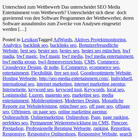
Unterschied zum Wettbewerb Das unterscheidet SEO Media
Entertainment vom Wettbewerb? Unterscheidet sich diese doch
gravierend von den Software Programmen der Wettbewerber, deren
Software ausnahmslos zum Zwecke von Analysen eingesetzt
werden […]
Posted in
Lexikon
Tagged
AdWords
,
Aktives Projektmonitoring
,
Analytics
,
backlink seo
,
backlinks seo
,
Benutzerfreundliche
Website
,
best seo
,
bester seo
,
bestes seo
,
bestes seo münchen
,
bwf
madia
,
bwf magic
,
bwf magir
,
bwf media
,
bwf media entertainment
,
bwf media group
,
bwf-firmenverzeichnis
,
CMS
,
Commerce
,
Crossdevice Design
,
dr nolte
,
E-Commerce
,
ecommerce seo
,
entertainment
,
Flexibilität
,
free seo tool
,
Googleoptimierte Website
,
Hosting Webseite
,
http://seo-media-entertainment.com/
,
Individuell
,
international seo
,
internet marketing
,
internet marketing agentur
,
Internetseite
,
keyword seo
,
keyword tool
,
Keywords
,
local seo
,
Loginmodul
,
Luzern
,
magento seo
,
marketing seo
,
media
entertainment
,
Mobileoptimiert
,
Modernes Design
,
Monatliche
Reporte zur Websiteleistung
,
münchner seo
,
off page seo
,
offpage
seo
,
Oftringen
,
on page seo
,
online marketing agentur
,
Onlineauftritt
,
Onlinemarketing
,
Onlineshop
,
Page
,
page ranking
,
perfektes seo
,
Permanente Weiterentwicklung im CMS
,
Pimcore
,
Prestashop
,
Professionelle Beratung Webseite
,
ranking
,
Reporting
,
Responsive
,
Responsive Onlineshops
,
Responsive Website
,
search