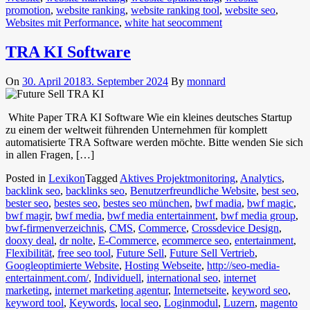
promotion
,
website ranking
,
website ranking tool
,
website seo
,
Websites mit Performance
,
white hat seo
comment
TRA KI Software
On
30. April 2018
3. September 2024
By
monnard
White Paper TRA KI Software Wie ein kleines deutsches Startup
zu einem der weltweit führenden Unternehmen für komplett
automatisierte TRA Software werden möchte. Bitte wenden Sie sich
in allen Fragen, […]
Posted in
Lexikon
Tagged
Aktives Projektmonitoring
,
Analytics
,
backlink seo
,
backlinks seo
,
Benutzerfreundliche Website
,
best seo
,
bester seo
,
bestes seo
,
bestes seo münchen
,
bwf madia
,
bwf magic
,
bwf magir
,
bwf media
,
bwf media entertainment
,
bwf media group
,
bwf-firmenverzeichnis
,
CMS
,
Commerce
,
Crossdevice Design
,
dooxy deal
,
dr nolte
,
E-Commerce
,
ecommerce seo
,
entertainment
,
Flexibilität
,
free seo tool
,
Future Sell
,
Future Sell Vertrieb
,
Googleoptimierte Website
,
Hosting Webseite
,
http://seo-media-
entertainment.com/
,
Individuell
,
international seo
,
internet
marketing
,
internet marketing agentur
,
Internetseite
,
keyword seo
,
keyword tool
,
Keywords
,
local seo
,
Loginmodul
,
Luzern
,
magento