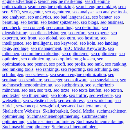
engine advertising
,
search engine marketing
,
search engine
optimazation
,
search engine optimizing
,
search engine ranking
,
sem
seo
,
SEO
,
seo agentur
,
seo agenturen
,
seo analyse
,
seo analyse tools
,
seo analysen
,
seo analytics
,
seo bad langensalza
,
seo berater
,
seo
beratung
,
seo berlin
,
seo bester spitzenseo
,
seo blogs
,
seo business
,
seo check
,
seo concept
,
seo consulting
,
seo definition
,
seo
dienstleistung
,
seo dienstleistungen
,
seo erfurt
,
seo experte
,
seo
experten
,
seo front
,
seo global
,
seo guru
,
seo hosting
,
seo
intelligence
,
seo intelligenz
,
seo keyword
,
seo köln
,
seo landing
page
,
seo lüge
,
seo management
,
SEO Media Keywords
,
seo
münchen
,
seo online marketing
,
seo optimieren
,
seo optimierer
,
seo
optimiert
,
seo optimierung
,
seo optimierung kosten
,
seo
optimization
,
seo penner
,
seo profi
,
seo profis
,
seo rank
,
seo ranking
,
seo ranking tools
,
seo rankings
,
seo reporting
,
seo schulung
,
seo
schulungen
,
seo schweiz
,
seo search engine optimization
,
seo
seminar
,
seo seminare
,
seo sieger
,
seo software
,
seo spezialisten
,
seo
suchmaschinenoptimierung
,
seo suchprinzip
,
seo suchprinzip
münchen
,
seo test
,
seo text
,
seo texte
,
seo texte kaufen
,
seo texten
,
seo texter
,
seo thueringen
,
seo tools
,
seo traffic
,
seo webseite
,
seo
webseiten
,
seo website check
,
seo wordpress
,
seo workshop
,
seo
zürich
,
seo-concept. seo-global
,
seo-media-entertainment
,
Skalierbare Websites
,
Skalierbarkeit
,
Social Media
,
suchmaschienen
optimierung
,
Suchmaschienenoptimierung
,
suchmaschine
optimierung
,
suchmaschinen optimierer
,
Suchmaschinenmarketing
,
Suchmaschinenoptimierer
,
Suchmaschinenoptimiert
,