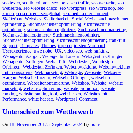
seo texter
,
seo thueringen
,
seo tools
,
seo traffic
,
seo webseite
,
seo
webseiten
,
seo website check
,
seo wordpress
,
seo workshop
,
seo
zürich
,
seo-concept. seo-global
,
seo-media-entertainment
,
Skalierbare Websites
,
Skalierbarkeit
,
Social Media
,
suchmaschienen
optimierung
,
Suchmaschienenoptimierung
,
suchmaschine
optimierung
,
suchmaschinen optimierer
,
Suchmaschinenmarketing
,
Suchmaschinenoptimierer
,
Suchmaschinenoptimiert
,
Suchmaschinenoptimierung
,
suchmaschinenoptimierung frankfurt
,
Support
,
Templates
,
Themes
,
top seo
,
torsten Monnard
,
Userexperience
,
uwe nolte
,
UX
,
video seo
,
web ranking
,
Webagentur Aargau
,
Webagentur Luzern
,
Webagentur Oftringen
,
Webagentur Zofingen
,
Webauftritt
,
Webdesign
,
Webdesign
Oftringen
,
Webdesign Zofingen
,
Webentwicklung
,
Webentwicklung
mit Transparenz
,
Webmarketing
,
Webpage
,
Webseite
,
Webseite
Aargau
,
Webseite Luzern
,
Webseite Oftringen
,
webseiten
optimierung
,
Webseitenoptimierung
,
Webshop
,
Website
,
website
marketing
,
website optimierung
,
website promotion
,
website
ranking
,
website ranking tool
,
website seo
,
Websites mit
Performance
,
white hat seo
,
Wordpress
1 Comment
Unterschied zum Wettbewerb
On
18. November 2017
3. September 2024
By
nolte