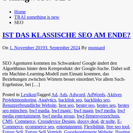
Home
TRAI something is new
SEO
IST DAS KLASSISCHE SEO AM ENDE?
On
1. November 2019
3. September 2024
By
monnard
SEO Agenturen kommen ins Schwanken! Google ändert den
Algorithmus hinter dem Kernprodukt: der Google-Suche. Dabei soll
ein Machine-Learning-Modell zum Einsatz kommen, das
Beziehungen zwischen Wörtern besser einordnet.Vor allem Such-
Ergebnisse, bei […]
Posted in
Lexikon
Tagged
Ad
,
Ads
,
Adword
,
AdWords
,
Aktives
Projektmonitoring
,
Analytics
,
backlink seo
,
backlinks seo
,
Benutzerfreundliche Website
,
best seo
,
bester seo
,
bestes seo
,
bestes
seo münchen
,
bwf madia
,
bwf magic
,
bwf magir
,
bwf media
,
bwf
media entertainment
,
bwf media group
,
bwf-firmenverzeichnis
,
CMS
,
Commerce
,
Crossdevice Design
,
dooxy deal
,
dr nolte
,
E-
Commerce
,
ecommerce seo
,
entertainment
,
Flexibilität
,
free seo tool
,
Future Sell
,
Future Sell Vertrieb
,
Googleoptimierte Website
,
Hosting