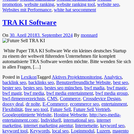
promotion
,
website ranking
,
website ranking tool
,
website seo
,
Websites mit Performance
,
white hat seo
comment
TRA KI Software
On
30. April 2018
3. September 2024
By
monnard
White Paper TRA KI Software Wie ein kleines deutsches Startup
zu einem der weltweit führenden Unternehmen für komplett
automatisierte TRA Software werden möchte. Bitte wenden Sie sich
in allen Fragen, […]
Posted in
Lexikon
Tagged
Aktives Projektmonitoring
,
Analytics
,
backlink seo
,
backlinks seo
,
Benutzerfreundliche Website
,
best seo
,
bester seo
,
bestes seo
,
bestes seo münchen
,
bwf madia
,
bwf magic
,
bwf magir
,
bwf media
,
bwf media entertainment
,
bwf media group
,
bwf-firmenverzeichnis
,
CMS
,
Commerce
,
Crossdevice Design
,
dooxy deal
,
dr nolte
,
E-Commerce
,
ecommerce seo
,
entertainment
,
Flexibilität
,
free seo tool
,
Future Sell
,
Future Sell Vertrieb
,
Googleoptimierte Website
,
Hosting Webseite
,
http://seo-media-
entertainment.com/
,
Individuell
,
international seo
,
internet
marketing
,
internet marketing agentur
,
Internetseite
,
keyword seo
,
keyword tool
,
Keywords
,
local seo
,
Loginmodul
,
Luzern
,
magento