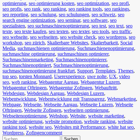
optimierung
,
seo optimierung kosten
,
seo optimization
,
seo profi
,
seo profis
,
seo rank
,
seo ranking
,
seo ranking tools
,
seo rankings
,
seo reporting
,
seo schulung
,
seo schulungen
,
seo schweiz
,
seo
search engine optimization
,
seo seminar
,
seo software
,
seo
spezialisten
,
seo suchmaschinenoptimierung
,
seo test
,
seo text
,
seo
texte
,
seo texte kaufen
,
seo texten
,
seo texter
,
seo tools
,
seo traffic
,
seo webseite
,
seo webseiten
,
seo website check
,
seo wordpress
,
seo
workshop
,
seo zürich
,
Skalierbare Websites
,
Skalierbarkeit
,
Social
Media
,
suchmaschienen optimierung
,
Suchmaschienenoptimierung
,
suchmaschine optimierung
,
suchmaschinen optimierer
,
Suchmaschinenmarketing
,
Suchmaschinenoptimierer
,
Suchmaschinenoptimiert
,
Suchmaschinenoptimierung
,
suchmaschinenoptimierung frankfurt
,
Support
,
Templates
,
Themes
,
top seo
,
torsten Monnard
,
Userexperience
,
uwe nolte
,
UX
,
video
seo
,
web ranking
,
Webagentur Aargau
,
Webagentur Luzern
,
Webagentur Oftringen
,
Webagentur Zofingen
,
Webauftritt
,
Webdesign
,
Webdesign Aargau
,
Webdesign Luzern
,
Webentwicklung
,
Webentwicklung mit Transparenz
,
Webmarketing
,
Webpage
,
Webseite
,
Webseite Aargau
,
Webseite Luzern
,
Webseite
Oftringen
,
Webseite Zofingen
,
webseiten optimierung
,
Webseitenoptimierung
,
Webshop
,
Website
,
website marketing
,
website optimierung
,
website promotion
,
website ranking
,
website
ranking tool
,
website seo
,
Websites mit Performance
,
white hat seo
,
Wordpress
,
Zofingen
comment
Suchen