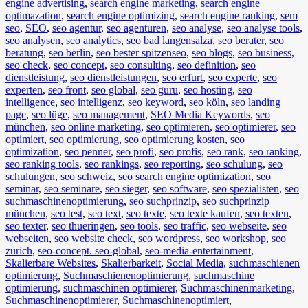
engine advertising
,
search engine marketing
,
search engine
optimazation
,
search engine optimizing
,
search engine ranking
,
sem
seo
,
SEO
,
seo agentur
,
seo agenturen
,
seo analyse
,
seo analyse tools
,
seo analysen
,
seo analytics
,
seo bad langensalza
,
seo berater
,
seo
beratung
,
seo berlin
,
seo bester spitzenseo
,
seo blogs
,
seo business
,
seo check
,
seo concept
,
seo consulting
,
seo definition
,
seo
dienstleistung
,
seo dienstleistungen
,
seo erfurt
,
seo experte
,
seo
experten
,
seo front
,
seo global
,
seo guru
,
seo hosting
,
seo
intelligence
,
seo intelligenz
,
seo keyword
,
seo köln
,
seo landing
page
,
seo lüge
,
seo management
,
SEO Media Keywords
,
seo
münchen
,
seo online marketing
,
seo optimieren
,
seo optimierer
,
seo
optimiert
,
seo optimierung
,
seo optimierung kosten
,
seo
optimization
,
seo penner
,
seo profi
,
seo profis
,
seo rank
,
seo ranking
,
seo ranking tools
,
seo rankings
,
seo reporting
,
seo schulung
,
seo
schulungen
,
seo schweiz
,
seo search engine optimization
,
seo
seminar
,
seo seminare
,
seo sieger
,
seo software
,
seo spezialisten
,
seo
suchmaschinenoptimierung
,
seo suchprinzip
,
seo suchprinzip
münchen
,
seo test
,
seo text
,
seo texte
,
seo texte kaufen
,
seo texten
,
seo texter
,
seo thueringen
,
seo tools
,
seo traffic
,
seo webseite
,
seo
webseiten
,
seo website check
,
seo wordpress
,
seo workshop
,
seo
zürich
,
seo-concept. seo-global
,
seo-media-entertainment
,
Skalierbare Websites
,
Skalierbarkeit
,
Social Media
,
suchmaschienen
optimierung
,
Suchmaschienenoptimierung
,
suchmaschine
optimierung
,
suchmaschinen optimierer
,
Suchmaschinenmarketing
,
Suchmaschinenoptimierer
,
Suchmaschinenoptimiert
,