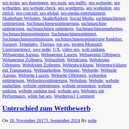
seo texter
,
seo thueringen
,
seo tools
,
seo traffic
,
seo webseite
,
seo
webseiten
,
seo website check
,
seo wordpress
,
seo workshop
,
seo
zürich
,
seo-concept. seo-global
,
seo-media-entertainment
,
Skalierbare Websites
,
Skalierbarkeit
,
Social Media
,
suchmaschienen
optimierung
,
Suchmaschienenoptimierung
,
suchmaschine
optimierung
,
suchmaschinen optimierer
,
Suchmaschinenmarketing
,
Suchmaschinenoptimierer
,
Suchmaschinenoptimiert
,
Suchmaschinenoptimierung
,
suchmaschinenoptimierung frankfurt
,
Support
,
Templates
,
Themes
,
top seo
,
torsten Monnard
,
Userexperience
,
uwe nolte
,
UX
,
video seo
,
web ranking
,
Webagentur Aargau
,
Webagentur Luzern
,
Webagentur Oftringen
,
Webagentur Zofingen
,
Webauftritt
,
Webdesign
,
Webdesign
Oftringen
,
Webdesign Zofingen
,
Webentwicklung
,
Webentwicklung
mit Transparenz
,
Webmarketing
,
Webpage
,
Webseite
,
Webseite
Aargau
,
Webseite Luzern
,
Webseite Oftringen
,
webseiten
optimierung
,
Webseitenoptimierung
,
Webshop
,
Website
,
website
marketing
,
website optimierung
,
website promotion
,
website
ranking
,
website ranking tool
,
website seo
,
Websites mit
Performance
,
white hat seo
,
Wordpress
1 Comment
Unterschied zum Wettbewerb
On
18. November 2017
3. September 2024
By
nolte