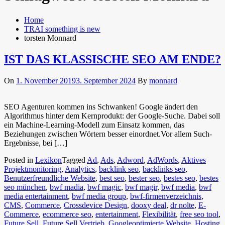
Home
TRAI something is new
torsten Monnard
IST DAS KLASSISCHE SEO AM ENDE?
On
1. November 2019
3. September 2024
By
monnard
SEO Agenturen kommen ins Schwanken! Google ändert den
Algorithmus hinter dem Kernprodukt: der Google-Suche. Dabei soll
ein Machine-Learning-Modell zum Einsatz kommen, das
Beziehungen zwischen Wörtern besser einordnet.Vor allem Such-
Ergebnisse, bei […]
Posted in
Lexikon
Tagged
Ad
,
Ads
,
Adword
,
AdWords
,
Aktives
Projektmonitoring
,
Analytics
,
backlink seo
,
backlinks seo
,
Benutzerfreundliche Website
,
best seo
,
bester seo
,
bestes seo
,
bestes
seo münchen
,
bwf madia
,
bwf magic
,
bwf magir
,
bwf media
,
bwf
media entertainment
,
bwf media group
,
bwf-firmenverzeichnis
,
CMS
,
Commerce
,
Crossdevice Design
,
dooxy deal
,
dr nolte
,
E-
Commerce
,
ecommerce seo
,
entertainment
,
Flexibilität
,
free seo tool
,
Future Sell
,
Future Sell Vertrieb
,
Googleoptimierte Website
,
Hosting