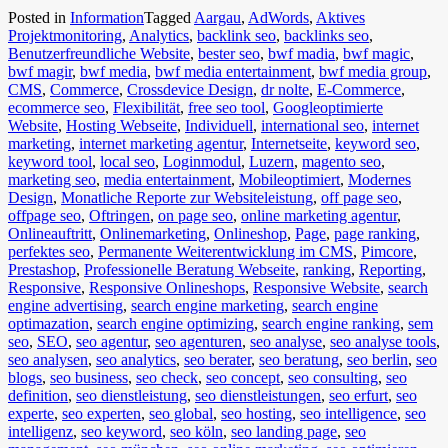
Posted in
Information
Tagged
Aargau
,
AdWords
,
Aktives
Projektmonitoring
,
Analytics
,
backlink seo
,
backlinks seo
,
Benutzerfreundliche Website
,
bester seo
,
bwf madia
,
bwf magic
,
bwf magir
,
bwf media
,
bwf media entertainment
,
bwf media group
,
CMS
,
Commerce
,
Crossdevice Design
,
dr nolte
,
E-Commerce
,
ecommerce seo
,
Flexibilität
,
free seo tool
,
Googleoptimierte
Website
,
Hosting Webseite
,
Individuell
,
international seo
,
internet
marketing
,
internet marketing agentur
,
Internetseite
,
keyword seo
,
keyword tool
,
local seo
,
Loginmodul
,
Luzern
,
magento seo
,
marketing seo
,
media entertainment
,
Mobileoptimiert
,
Modernes
Design
,
Monatliche Reporte zur Websiteleistung
,
off page seo
,
offpage seo
,
Oftringen
,
on page seo
,
online marketing agentur
,
Onlineauftritt
,
Onlinemarketing
,
Onlineshop
,
Page
,
page ranking
,
perfektes seo
,
Permanente Weiterentwicklung im CMS
,
Pimcore
,
Prestashop
,
Professionelle Beratung Webseite
,
ranking
,
Reporting
,
Responsive
,
Responsive Onlineshops
,
Responsive Website
,
search
engine advertising
,
search engine marketing
,
search engine
optimazation
,
search engine optimizing
,
search engine ranking
,
sem
seo
,
SEO
,
seo agentur
,
seo agenturen
,
seo analyse
,
seo analyse tools
,
seo analysen
,
seo analytics
,
seo berater
,
seo beratung
,
seo berlin
,
seo
blogs
,
seo business
,
seo check
,
seo concept
,
seo consulting
,
seo
definition
,
seo dienstleistung
,
seo dienstleistungen
,
seo erfurt
,
seo
experte
,
seo experten
,
seo global
,
seo hosting
,
seo intelligence
,
seo
intelligenz
,
seo keyword
,
seo köln
,
seo landing page
,
seo