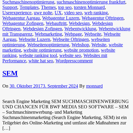
Suchmaschinenoptimierung
,
suchmaschinenoptimierung frankfurt
,
Support
,
Templates
,
Themes
,
top seo
,
torsten Monnard
,
Userexperience
,
uwe nolte
,
UX
,
video seo
,
web ranking
,
Webagentur Aargau
,
Webagentur Luzern
,
Webagentur Oftringen
,
Webagentur Zofingen
,
Webauftritt
,
Webdesign
,
Webdesign
Oftringen
,
Webdesign Zofingen
,
Webentwicklung
,
Webentwicklung
mit Transparenz
,
Webmarketing
,
Webpage
,
Webseite
,
Webseite
Aargau
,
Webseite Luzern
,
Webseite Oftringen
,
webseiten
optimierung
,
Webseitenoptimierung
,
Webshop
,
Website
,
website
marketing
,
website optimierung
,
website promotion
,
website
ranking
,
website ranking tool
,
website seo
,
Websites mit
Performance
,
white hat seo
,
Wordpress
comment
SEM
On
30. Oktober 2017
3. September 2024
By
monnard
Search Engine Marketing SEM SUCHMASCHINENWERBUNG
UND CHANCEN FÜR BWF MEDIA SEO SOFTWARE – SEM
– Suchmaschinenwerbung- und Marketing
Suchmaschinenmarketing (Search Engine Marketing, SEM) ist ein
Teilgebiet des Online-Marketing und umfasst alle Maßnahmen zur
[…]