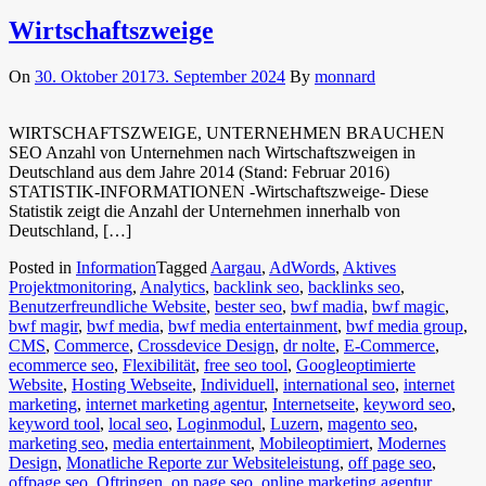
Wirtschaftszweige
On
30. Oktober 2017
3. September 2024
By
monnard
WIRTSCHAFTSZWEIGE, UNTERNEHMEN BRAUCHEN
SEO Anzahl von Unternehmen nach Wirtschaftszweigen in
Deutschland aus dem Jahre 2014 (Stand: Februar 2016)
STATISTIK-INFORMATIONEN -Wirtschaftszweige- Diese
Statistik zeigt die Anzahl der Unternehmen innerhalb von
Deutschland, […]
Posted in
Information
Tagged
Aargau
,
AdWords
,
Aktives
Projektmonitoring
,
Analytics
,
backlink seo
,
backlinks seo
,
Benutzerfreundliche Website
,
bester seo
,
bwf madia
,
bwf magic
,
bwf magir
,
bwf media
,
bwf media entertainment
,
bwf media group
,
CMS
,
Commerce
,
Crossdevice Design
,
dr nolte
,
E-Commerce
,
ecommerce seo
,
Flexibilität
,
free seo tool
,
Googleoptimierte
Website
,
Hosting Webseite
,
Individuell
,
international seo
,
internet
marketing
,
internet marketing agentur
,
Internetseite
,
keyword seo
,
keyword tool
,
local seo
,
Loginmodul
,
Luzern
,
magento seo
,
marketing seo
,
media entertainment
,
Mobileoptimiert
,
Modernes
Design
,
Monatliche Reporte zur Websiteleistung
,
off page seo
,
offpage seo
,
Oftringen
,
on page seo
,
online marketing agentur
,