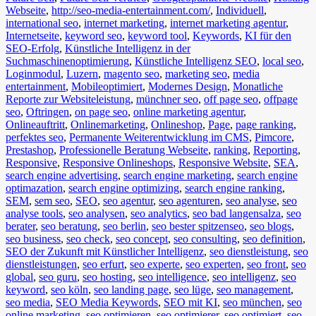
Webseite
,
http://seo-media-entertainment.com/
,
Individuell
,
international seo
,
internet marketing
,
internet marketing agentur
,
Internetseite
,
keyword seo
,
keyword tool
,
Keywords
,
KI für den
SEO-Erfolg
,
Künstliche Intelligenz in der
Suchmaschinenoptimierung
,
Künstliche Intelligenz SEO
,
local seo
,
Loginmodul
,
Luzern
,
magento seo
,
marketing seo
,
media
entertainment
,
Mobileoptimiert
,
Modernes Design
,
Monatliche
Reporte zur Websiteleistung
,
münchner seo
,
off page seo
,
offpage
seo
,
Oftringen
,
on page seo
,
online marketing agentur
,
Onlineauftritt
,
Onlinemarketing
,
Onlineshop
,
Page
,
page ranking
,
perfektes seo
,
Permanente Weiterentwicklung im CMS
,
Pimcore
,
Prestashop
,
Professionelle Beratung Webseite
,
ranking
,
Reporting
,
Responsive
,
Responsive Onlineshops
,
Responsive Website
,
SEA
,
search engine advertising
,
search engine marketing
,
search engine
optimazation
,
search engine optimizing
,
search engine ranking
,
SEM
,
sem seo
,
SEO
,
seo agentur
,
seo agenturen
,
seo analyse
,
seo
analyse tools
,
seo analysen
,
seo analytics
,
seo bad langensalza
,
seo
berater
,
seo beratung
,
seo berlin
,
seo bester spitzenseo
,
seo blogs
,
seo business
,
seo check
,
seo concept
,
seo consulting
,
seo definition
,
SEO der Zukunft mit Künstlicher Intelligenz
,
seo dienstleistung
,
seo
dienstleistungen
,
seo erfurt
,
seo experte
,
seo experten
,
seo front
,
seo
global
,
seo guru
,
seo hosting
,
seo intelligence
,
seo intelligenz
,
seo
keyword
,
seo köln
,
seo landing page
,
seo lüge
,
seo management
,
seo media
,
SEO Media Keywords
,
SEO mit KI
,
seo münchen
,
seo
online marketing
,
seo optimieren
,
seo optimierer
,
seo optimiert
,
seo