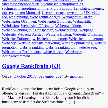
Suchmaschinenoptimiert
,
Suchmaschinenoptimierung
,
suchmaschinenoptimierung frankfurt
,
Support
,
Templates
,
Themes
,
top seo
,
torsten Monnard
,
Userexperience
,
uwe nolte
,
UX
,
video
seo
,
web ranking
,
Webagentur Aargau
,
Webagentur Luzern
,
Webagentur Oftringen
,
Webagentur Zofingen
,
Webauftritt
,
Webdesign
,
Webdesign Oftringen
,
Webentwicklung
,
Webentwicklung mit Transparenz
,
Webmarketing
,
Webpage
,
Webseite
,
Webseite Aargau
,
Webseite Luzern
,
Webseite Oftringen
,
Webseite Zofingen
,
webseiten optimierung
,
Webseitenoptimierung
,
Webshop
,
Website
,
website marketing
,
website optimierung
,
website
promotion
,
website ranking
,
website ranking tool
,
website seo
,
Websites mit Performance
,
white hat seo
,
Wordpress
,
Zofingen
comment
Google RankBrain (KI)
On
29. Oktober 2017
3. September 2024
By
monnard
RankBrain, künstliche Intelligenz Indem Google vor kurzem
offenbarte, dass ein Teil des Algorithmus – genannt „RankBrain“ –
auf Machine Learning unter Einbeziehung von Künstlicher
Intelligenz basiert, hat die Suchmaschine in […]