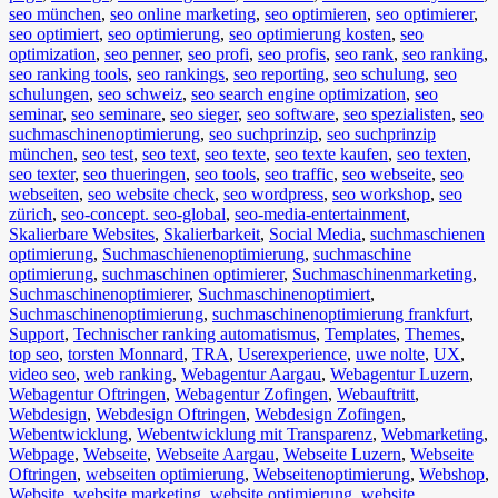
seo münchen
,
seo online marketing
,
seo optimieren
,
seo optimierer
,
seo optimiert
,
seo optimierung
,
seo optimierung kosten
,
seo
optimization
,
seo penner
,
seo profi
,
seo profis
,
seo rank
,
seo ranking
,
seo ranking tools
,
seo rankings
,
seo reporting
,
seo schulung
,
seo
schulungen
,
seo schweiz
,
seo search engine optimization
,
seo
seminar
,
seo seminare
,
seo sieger
,
seo software
,
seo spezialisten
,
seo
suchmaschinenoptimierung
,
seo suchprinzip
,
seo suchprinzip
münchen
,
seo test
,
seo text
,
seo texte
,
seo texte kaufen
,
seo texten
,
seo texter
,
seo thueringen
,
seo tools
,
seo traffic
,
seo webseite
,
seo
webseiten
,
seo website check
,
seo wordpress
,
seo workshop
,
seo
zürich
,
seo-concept. seo-global
,
seo-media-entertainment
,
Skalierbare Websites
,
Skalierbarkeit
,
Social Media
,
suchmaschienen
optimierung
,
Suchmaschienenoptimierung
,
suchmaschine
optimierung
,
suchmaschinen optimierer
,
Suchmaschinenmarketing
,
Suchmaschinenoptimierer
,
Suchmaschinenoptimiert
,
Suchmaschinenoptimierung
,
suchmaschinenoptimierung frankfurt
,
Support
,
Technischer ranking automatismus
,
Templates
,
Themes
,
top seo
,
torsten Monnard
,
TRA
,
Userexperience
,
uwe nolte
,
UX
,
video seo
,
web ranking
,
Webagentur Aargau
,
Webagentur Luzern
,
Webagentur Oftringen
,
Webagentur Zofingen
,
Webauftritt
,
Webdesign
,
Webdesign Oftringen
,
Webdesign Zofingen
,
Webentwicklung
,
Webentwicklung mit Transparenz
,
Webmarketing
,
Webpage
,
Webseite
,
Webseite Aargau
,
Webseite Luzern
,
Webseite
Oftringen
,
webseiten optimierung
,
Webseitenoptimierung
,
Webshop
,
Website
,
website marketing
,
website optimierung
,
website