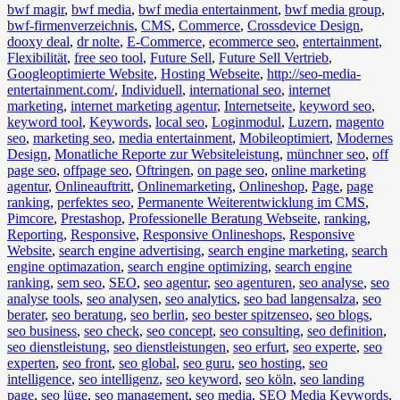
bwf magir
,
bwf media
,
bwf media entertainment
,
bwf media group
,
bwf-firmenverzeichnis
,
CMS
,
Commerce
,
Crossdevice Design
,
dooxy deal
,
dr nolte
,
E-Commerce
,
ecommerce seo
,
entertainment
,
Flexibilität
,
free seo tool
,
Future Sell
,
Future Sell Vertrieb
,
Googleoptimierte Website
,
Hosting Webseite
,
http://seo-media-
entertainment.com/
,
Individuell
,
international seo
,
internet
marketing
,
internet marketing agentur
,
Internetseite
,
keyword seo
,
keyword tool
,
Keywords
,
local seo
,
Loginmodul
,
Luzern
,
magento
seo
,
marketing seo
,
media entertainment
,
Mobileoptimiert
,
Modernes
Design
,
Monatliche Reporte zur Websiteleistung
,
münchner seo
,
off
page seo
,
offpage seo
,
Oftringen
,
on page seo
,
online marketing
agentur
,
Onlineauftritt
,
Onlinemarketing
,
Onlineshop
,
Page
,
page
ranking
,
perfektes seo
,
Permanente Weiterentwicklung im CMS
,
Pimcore
,
Prestashop
,
Professionelle Beratung Webseite
,
ranking
,
Reporting
,
Responsive
,
Responsive Onlineshops
,
Responsive
Website
,
search engine advertising
,
search engine marketing
,
search
engine optimazation
,
search engine optimizing
,
search engine
ranking
,
sem seo
,
SEO
,
seo agentur
,
seo agenturen
,
seo analyse
,
seo
analyse tools
,
seo analysen
,
seo analytics
,
seo bad langensalza
,
seo
berater
,
seo beratung
,
seo berlin
,
seo bester spitzenseo
,
seo blogs
,
seo business
,
seo check
,
seo concept
,
seo consulting
,
seo definition
,
seo dienstleistung
,
seo dienstleistungen
,
seo erfurt
,
seo experte
,
seo
experten
,
seo front
,
seo global
,
seo guru
,
seo hosting
,
seo
intelligence
,
seo intelligenz
,
seo keyword
,
seo köln
,
seo landing
page
,
seo lüge
,
seo management
,
seo media
,
SEO Media Keywords
,