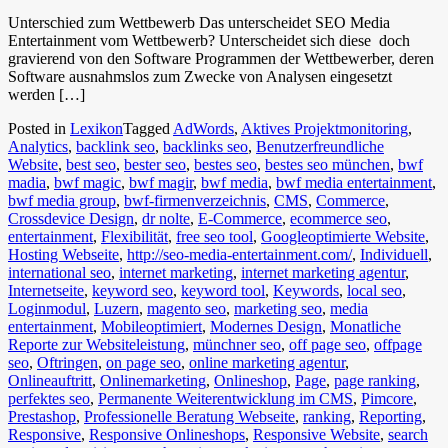
Unterschied zum Wettbewerb Das unterscheidet SEO Media
Entertainment vom Wettbewerb? Unterscheidet sich diese doch
gravierend von den Software Programmen der Wettbewerber, deren
Software ausnahmslos zum Zwecke von Analysen eingesetzt
werden […]
Posted in
Lexikon
Tagged
AdWords
,
Aktives Projektmonitoring
,
Analytics
,
backlink seo
,
backlinks seo
,
Benutzerfreundliche
Website
,
best seo
,
bester seo
,
bestes seo
,
bestes seo münchen
,
bwf
madia
,
bwf magic
,
bwf magir
,
bwf media
,
bwf media entertainment
,
bwf media group
,
bwf-firmenverzeichnis
,
CMS
,
Commerce
,
Crossdevice Design
,
dr nolte
,
E-Commerce
,
ecommerce seo
,
entertainment
,
Flexibilität
,
free seo tool
,
Googleoptimierte Website
,
Hosting Webseite
,
http://seo-media-entertainment.com/
,
Individuell
,
international seo
,
internet marketing
,
internet marketing agentur
,
Internetseite
,
keyword seo
,
keyword tool
,
Keywords
,
local seo
,
Loginmodul
,
Luzern
,
magento seo
,
marketing seo
,
media
entertainment
,
Mobileoptimiert
,
Modernes Design
,
Monatliche
Reporte zur Websiteleistung
,
münchner seo
,
off page seo
,
offpage
seo
,
Oftringen
,
on page seo
,
online marketing agentur
,
Onlineauftritt
,
Onlinemarketing
,
Onlineshop
,
Page
,
page ranking
,
perfektes seo
,
Permanente Weiterentwicklung im CMS
,
Pimcore
,
Prestashop
,
Professionelle Beratung Webseite
,
ranking
,
Reporting
,
Responsive
,
Responsive Onlineshops
,
Responsive Website
,
search