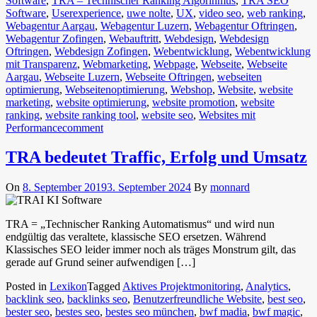
Software
,
TRA – Technischer Ranking Algorihmus
,
TRA SEO
Software
,
Userexperience
,
uwe nolte
,
UX
,
video seo
,
web ranking
,
Webagentur Aargau
,
Webagentur Luzern
,
Webagentur Oftringen
,
Webagentur Zofingen
,
Webauftritt
,
Webdesign
,
Webdesign
Oftringen
,
Webdesign Zofingen
,
Webentwicklung
,
Webentwicklung
mit Transparenz
,
Webmarketing
,
Webpage
,
Webseite
,
Webseite
Aargau
,
Webseite Luzern
,
Webseite Oftringen
,
webseiten
optimierung
,
Webseitenoptimierung
,
Webshop
,
Website
,
website
marketing
,
website optimierung
,
website promotion
,
website
ranking
,
website ranking tool
,
website seo
,
Websites mit
Performance
comment
TRA bedeutet Traffic, Erfolg und Umsatz
On
8. September 2019
3. September 2024
By
monnard
TRA = „Technischer Ranking Automatismus“ und wird nun
endgültig das veraltete, klassische SEO ersetzen. Während
Klassisches SEO leider immer noch als träges Monstrum gilt, das
gerade auf Grund seiner aufwendigen […]
Posted in
Lexikon
Tagged
Aktives Projektmonitoring
,
Analytics
,
backlink seo
,
backlinks seo
,
Benutzerfreundliche Website
,
best seo
,
bester seo
,
bestes seo
,
bestes seo münchen
,
bwf madia
,
bwf magic
,