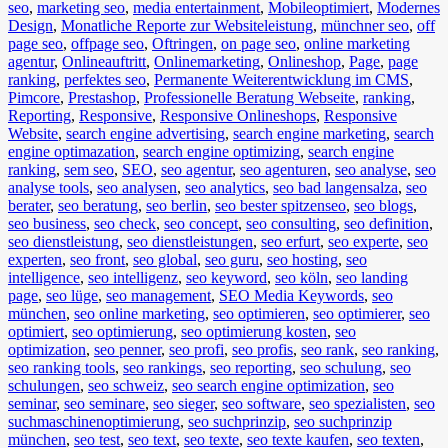
seo
,
marketing seo
,
media entertainment
,
Mobileoptimiert
,
Modernes
Design
,
Monatliche Reporte zur Websiteleistung
,
münchner seo
,
off
page seo
,
offpage seo
,
Oftringen
,
on page seo
,
online marketing
agentur
,
Onlineauftritt
,
Onlinemarketing
,
Onlineshop
,
Page
,
page
ranking
,
perfektes seo
,
Permanente Weiterentwicklung im CMS
,
Pimcore
,
Prestashop
,
Professionelle Beratung Webseite
,
ranking
,
Reporting
,
Responsive
,
Responsive Onlineshops
,
Responsive
Website
,
search engine advertising
,
search engine marketing
,
search
engine optimazation
,
search engine optimizing
,
search engine
ranking
,
sem seo
,
SEO
,
seo agentur
,
seo agenturen
,
seo analyse
,
seo
analyse tools
,
seo analysen
,
seo analytics
,
seo bad langensalza
,
seo
berater
,
seo beratung
,
seo berlin
,
seo bester spitzenseo
,
seo blogs
,
seo business
,
seo check
,
seo concept
,
seo consulting
,
seo definition
,
seo dienstleistung
,
seo dienstleistungen
,
seo erfurt
,
seo experte
,
seo
experten
,
seo front
,
seo global
,
seo guru
,
seo hosting
,
seo
intelligence
,
seo intelligenz
,
seo keyword
,
seo köln
,
seo landing
page
,
seo lüge
,
seo management
,
SEO Media Keywords
,
seo
münchen
,
seo online marketing
,
seo optimieren
,
seo optimierer
,
seo
optimiert
,
seo optimierung
,
seo optimierung kosten
,
seo
optimization
,
seo penner
,
seo profi
,
seo profis
,
seo rank
,
seo ranking
,
seo ranking tools
,
seo rankings
,
seo reporting
,
seo schulung
,
seo
schulungen
,
seo schweiz
,
seo search engine optimization
,
seo
seminar
,
seo seminare
,
seo sieger
,
seo software
,
seo spezialisten
,
seo
suchmaschinenoptimierung
,
seo suchprinzip
,
seo suchprinzip
münchen
,
seo test
,
seo text
,
seo texte
,
seo texte kaufen
,
seo texten
,