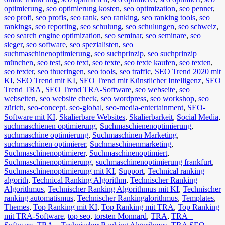
optimierung
,
seo optimierung kosten
,
seo optimization
,
seo penner
,
seo profi
,
seo profis
,
seo rank
,
seo ranking
,
seo ranking tools
,
seo
rankings
,
seo reporting
,
seo schulung
,
seo schulungen
,
seo schweiz
,
seo search engine optimization
,
seo seminar
,
seo seminare
,
seo
sieger
,
seo software
,
seo spezialisten
,
seo
suchmaschinenoptimierung
,
seo suchprinzip
,
seo suchprinzip
münchen
,
seo test
,
seo text
,
seo texte
,
seo texte kaufen
,
seo texten
,
seo texter
,
seo thueringen
,
seo tools
,
seo traffic
,
SEO Trend 2020 mit
KI
,
SEO Trend mit KI
,
SEO Trend mit Künstlicher Intelligenz
,
SEO
Trend TRA
,
SEO Trend TRA-Software
,
seo webseite
,
seo
webseiten
,
seo website check
,
seo wordpress
,
seo workshop
,
seo
zürich
,
seo-concept. seo-global
,
seo-media-entertainment
,
SEO-
Software mit KI
,
Skalierbare Websites
,
Skalierbarkeit
,
Social Media
,
suchmaschienen optimierung
,
Suchmaschienenoptimierung
,
suchmaschine optimierung
,
Suchmaschinen Marketing
,
suchmaschinen optimierer
,
Suchmaschinenmarketing
,
Suchmaschinenoptimierer
,
Suchmaschinenoptimiert
,
Suchmaschinenoptimierung
,
suchmaschinenoptimierung frankfurt
,
Suchmaschinenoptimierung mit KI
,
Support
,
Technical ranking
algorith
,
Technical Ranking Algorithm
,
Technischer Ranking
Algorithmus
,
Technischer Ranking Algorithmus mit KI
,
Technischer
ranking automatismus
,
Technischer Rankingalorithmus
,
Templates
,
Themes
,
Top Ranking mit KI
,
Top Ranking mit TRA
,
Top Ranking
mit TRA-Software
,
top seo
,
torsten Monnard
,
TRA
,
TRA –