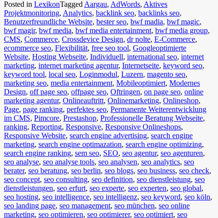
Posted in
Lexikon
Tagged
Aargau
,
AdWords
,
Aktives
Projektmonitoring
,
Analytics
,
backlink seo
,
backlinks seo
,
Benutzerfreundliche Website
,
bester seo
,
bwf madia
,
bwf magic
,
bwf magir
,
bwf media
,
bwf media entertainment
,
bwf media group
,
CMS
,
Commerce
,
Crossdevice Design
,
dr nolte
,
E-Commerce
,
ecommerce seo
,
Flexibilität
,
free seo tool
,
Googleoptimierte
Website
,
Hosting Webseite
,
Individuell
,
international seo
,
internet
marketing
,
internet marketing agentur
,
Internetseite
,
keyword seo
,
keyword tool
,
local seo
,
Loginmodul
,
Luzern
,
magento seo
,
marketing seo
,
media entertainment
,
Mobileoptimiert
,
Modernes
Design
,
off page seo
,
offpage seo
,
Oftringen
,
on page seo
,
online
marketing agentur
,
Onlineauftritt
,
Onlinemarketing
,
Onlineshop
,
Page
,
page ranking
,
perfektes seo
,
Permanente Weiterentwicklung
im CMS
,
Pimcore
,
Prestashop
,
Professionelle Beratung Webseite
,
ranking
,
Reporting
,
Responsive
,
Responsive Onlineshops
,
Responsive Website
,
search engine advertising
,
search engine
marketing
,
search engine optimazation
,
search engine optimizing
,
search engine ranking
,
sem seo
,
SEO
,
seo agentur
,
seo agenturen
,
seo analyse
,
seo analyse tools
,
seo analysen
,
seo analytics
,
seo
berater
,
seo beratung
,
seo berlin
,
seo blogs
,
seo business
,
seo check
,
seo concept
,
seo consulting
,
seo definition
,
seo dienstleistung
,
seo
dienstleistungen
,
seo erfurt
,
seo experte
,
seo experten
,
seo global
,
seo hosting
,
seo intelligence
,
seo intelligenz
,
seo keyword
,
seo köln
,
seo landing page
,
seo management
,
seo münchen
,
seo online
marketing
,
seo optimieren
,
seo optimierer
,
seo optimiert
,
seo