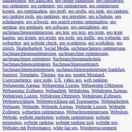
management
,
seo münchen
,
seo online marketing
,
seo optimieren
,
seo optimierer
,
seo optimiert
,
seo optimierung
,
seo optimierung
kosten
,
seo optimization
,
seo profi
,
seo profis
,
seo rank
,
seo ranking
,
seo ranking tools
,
seo rankings
,
seo reporting
,
seo schulung
,
seo
schulungen
,
seo schweiz
,
seo search engine optimization
,
seo
seminar
,
seo seminare
,
seo software
,
seo spezialisten
,
seo
suchmaschinenoptimierung
,
seo test
,
seo text
,
seo texte
,
seo texte
kaufen
,
seo texten
,
seo texter
,
seo tools
,
seo traffic
,
seo webseite
,
seo
webseiten
,
seo website check
,
seo wordpress
,
seo workshop
,
seo
zürich
,
Skalierbarkeit
,
Social Media
,
suchmaschienen optimierung
,
Suchmaschienenoptimierung
,
suchmaschine optimierung
,
suchmaschinen optimierer
,
Suchmaschinenmarketing
,
Suchmaschinenoptimierer
,
Suchmaschinenoptimiert
,
Suchmaschinenoptimierung
,
suchmaschinenoptimierung frankfurt
,
Support
,
Templates
,
Themes
,
top seo
,
torsten Monnard
,
Userexperience
,
uwe nolte
,
UX
,
video seo
,
web ranking
,
Webagentur Aargau
,
Webagentur Luzern
,
Webagentur Oftringen
,
Webagentur Zofingen
,
Webauftritt
,
Webdesign
,
Webdesign Aargau
,
Webdesign Luzern
,
Webdesign Oftringen
,
Webdesign Zofingen
,
Webentwicklung
,
Webentwicklung mit Transparenz
,
Webmarketing
,
Webpage
,
Webseite
,
Webseite Aargau
,
Webseite Luzern
,
Webseite
Zofingen
,
webseiten optimierung
,
Webseitenoptimierung
,
Webshop
,
Website
,
website marketing
,
website optimierung
,
website
promotion
,
website ranking
,
website ranking tool
,
website seo
,
Websites mit Performance
,
white hat seo
,
Wordpress
comment