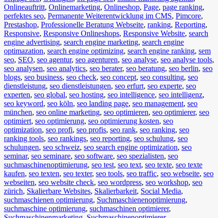
Onlineauftritt
,
Onlinemarketing
,
Onlineshop
,
Page
,
page ranking
,
perfektes seo
,
Permanente Weiterentwicklung im CMS
,
Pimcore
,
Prestashop
,
Professionelle Beratung Webseite
,
ranking
,
Reporting
,
Responsive
,
Responsive Onlineshops
,
Responsive Website
,
search
engine advertising
,
search engine marketing
,
search engine
optimazation
,
search engine optimizing
,
search engine ranking
,
sem
seo
,
SEO
,
seo agentur
,
seo agenturen
,
seo analyse
,
seo analyse tools
,
seo analysen
,
seo analytics
,
seo berater
,
seo beratung
,
seo berlin
,
seo
blogs
,
seo business
,
seo check
,
seo concept
,
seo consulting
,
seo
dienstleistung
,
seo dienstleistungen
,
seo erfurt
,
seo experte
,
seo
experten
,
seo global
,
seo hosting
,
seo intelligence
,
seo intelligenz
,
seo keyword
,
seo köln
,
seo landing page
,
seo management
,
seo
münchen
,
seo online marketing
,
seo optimieren
,
seo optimierer
,
seo
optimiert
,
seo optimierung
,
seo optimierung kosten
,
seo
optimization
,
seo profi
,
seo profis
,
seo rank
,
seo ranking
,
seo
ranking tools
,
seo rankings
,
seo reporting
,
seo schulung
,
seo
schulungen
,
seo schweiz
,
seo search engine optimization
,
seo
seminar
,
seo seminare
,
seo software
,
seo spezialisten
,
seo
suchmaschinenoptimierung
,
seo test
,
seo text
,
seo texte
,
seo texte
kaufen
,
seo texten
,
seo texter
,
seo tools
,
seo traffic
,
seo webseite
,
seo
webseiten
,
seo website check
,
seo wordpress
,
seo workshop
,
seo
zürich
,
Skalierbare Websites
,
Skalierbarkeit
,
Social Media
,
suchmaschienen optimierung
,
Suchmaschienenoptimierung
,
suchmaschine optimierung
,
suchmaschinen optimierer
,
Suchmaschinenmarketing
,
Suchmaschinenoptimierer
,