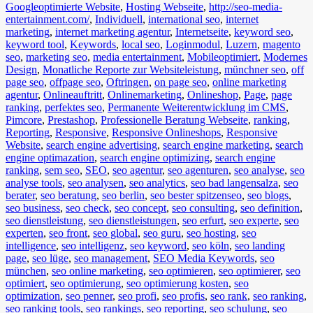
Googleoptimierte Website
,
Hosting Webseite
,
http://seo-media-
entertainment.com/
,
Individuell
,
international seo
,
internet
marketing
,
internet marketing agentur
,
Internetseite
,
keyword seo
,
keyword tool
,
Keywords
,
local seo
,
Loginmodul
,
Luzern
,
magento
seo
,
marketing seo
,
media entertainment
,
Mobileoptimiert
,
Modernes
Design
,
Monatliche Reporte zur Websiteleistung
,
münchner seo
,
off
page seo
,
offpage seo
,
Oftringen
,
on page seo
,
online marketing
agentur
,
Onlineauftritt
,
Onlinemarketing
,
Onlineshop
,
Page
,
page
ranking
,
perfektes seo
,
Permanente Weiterentwicklung im CMS
,
Pimcore
,
Prestashop
,
Professionelle Beratung Webseite
,
ranking
,
Reporting
,
Responsive
,
Responsive Onlineshops
,
Responsive
Website
,
search engine advertising
,
search engine marketing
,
search
engine optimazation
,
search engine optimizing
,
search engine
ranking
,
sem seo
,
SEO
,
seo agentur
,
seo agenturen
,
seo analyse
,
seo
analyse tools
,
seo analysen
,
seo analytics
,
seo bad langensalza
,
seo
berater
,
seo beratung
,
seo berlin
,
seo bester spitzenseo
,
seo blogs
,
seo business
,
seo check
,
seo concept
,
seo consulting
,
seo definition
,
seo dienstleistung
,
seo dienstleistungen
,
seo erfurt
,
seo experte
,
seo
experten
,
seo front
,
seo global
,
seo guru
,
seo hosting
,
seo
intelligence
,
seo intelligenz
,
seo keyword
,
seo köln
,
seo landing
page
,
seo lüge
,
seo management
,
SEO Media Keywords
,
seo
münchen
,
seo online marketing
,
seo optimieren
,
seo optimierer
,
seo
optimiert
,
seo optimierung
,
seo optimierung kosten
,
seo
optimization
,
seo penner
,
seo profi
,
seo profis
,
seo rank
,
seo ranking
,
seo ranking tools
,
seo rankings
,
seo reporting
,
seo schulung
,
seo