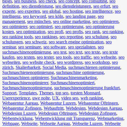
blogs
,
seo business
,
seo check
,
seo concept
,
seo consulting
,
seo
definition
,
seo dienstleistung
,
seo dienstleistungen
,
seo erfurt
,
seo
experte
,
seo experten
,
seo global
,
seo hosting
,
seo intelligence
,
seo
intelligenz
,
seo keyword
,
seo köln
,
seo landing page
,
seo
management
,
seo münchen
,
seo online marketing
,
seo optimieren
,
seo optimierer
,
seo optimiert
,
seo optimierung
,
seo optimierung
kosten
,
seo optimization
,
seo profi
,
seo profis
,
seo rank
,
seo ranking
,
seo ranking tools
,
seo rankings
,
seo reporting
,
seo schulung
,
seo
schulungen
,
seo schweiz
,
seo search engine optimization
,
seo
seminar
,
seo seminare
,
seo software
,
seo spezialisten
,
seo
suchmaschinenoptimierung
,
seo test
,
seo text
,
seo texte
,
seo texte
kaufen
,
seo texten
,
seo texter
,
seo tools
,
seo traffic
,
seo webseite
,
seo
webseiten
,
seo website check
,
seo wordpress
,
seo workshop
,
seo
zürich
,
Skalierbarkeit
,
Social Media
,
suchmaschienen optimierung
,
Suchmaschienenoptimierung
,
suchmaschine optimierung
,
suchmaschinen optimierer
,
Suchmaschinenmarketing
,
Suchmaschinenoptimierer
,
Suchmaschinenoptimiert
,
Suchmaschinenoptimierung
,
suchmaschinenoptimierung frankfurt
,
Support
,
Templates
,
Themes
,
top seo
,
torsten Monnard
,
Userexperience
,
uwe nolte
,
UX
,
video seo
,
web ranking
,
Webagentur Aargau
,
Webagentur Luzern
,
Webagentur Oftringen
,
Webagentur Zofingen
,
Webauftritt
,
Webdesign
,
Webdesign Aargau
,
Webdesign Luzern
,
Webdesign Oftringen
,
Webdesign Zofingen
,
Webentwicklung
,
Webentwicklung mit Transparenz
,
Webmarketing
,
Webpage
,
Webseite
,
Webseite Aargau
,
Webseite Luzern
,
Webseite