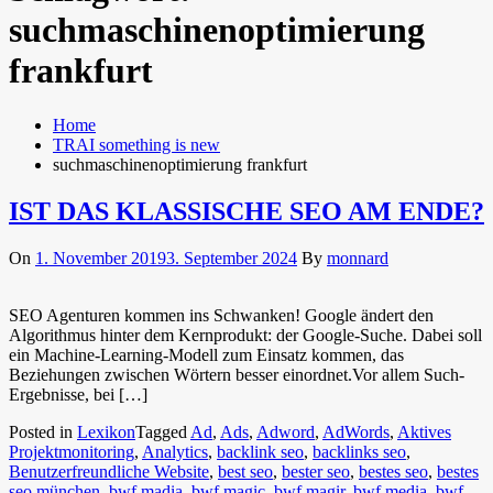
suchmaschinenoptimierung
frankfurt
Home
TRAI something is new
suchmaschinenoptimierung frankfurt
IST DAS KLASSISCHE SEO AM ENDE?
On
1. November 2019
3. September 2024
By
monnard
SEO Agenturen kommen ins Schwanken! Google ändert den
Algorithmus hinter dem Kernprodukt: der Google-Suche. Dabei soll
ein Machine-Learning-Modell zum Einsatz kommen, das
Beziehungen zwischen Wörtern besser einordnet.Vor allem Such-
Ergebnisse, bei […]
Posted in
Lexikon
Tagged
Ad
,
Ads
,
Adword
,
AdWords
,
Aktives
Projektmonitoring
,
Analytics
,
backlink seo
,
backlinks seo
,
Benutzerfreundliche Website
,
best seo
,
bester seo
,
bestes seo
,
bestes
seo münchen
,
bwf madia
,
bwf magic
,
bwf magir
,
bwf media
,
bwf