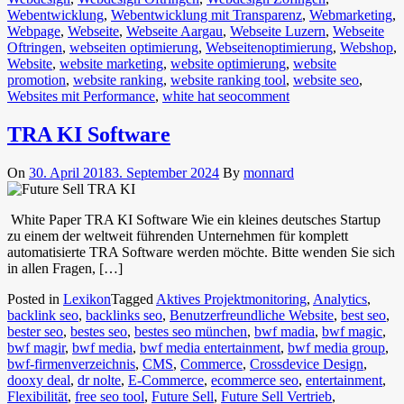
Webentwicklung
,
Webentwicklung mit Transparenz
,
Webmarketing
,
Webpage
,
Webseite
,
Webseite Aargau
,
Webseite Luzern
,
Webseite
Oftringen
,
webseiten optimierung
,
Webseitenoptimierung
,
Webshop
,
Website
,
website marketing
,
website optimierung
,
website
promotion
,
website ranking
,
website ranking tool
,
website seo
,
Websites mit Performance
,
white hat seo
comment
TRA KI Software
On
30. April 2018
3. September 2024
By
monnard
White Paper TRA KI Software Wie ein kleines deutsches Startup
zu einem der weltweit führenden Unternehmen für komplett
automatisierte TRA Software werden möchte. Bitte wenden Sie sich
in allen Fragen, […]
Posted in
Lexikon
Tagged
Aktives Projektmonitoring
,
Analytics
,
backlink seo
,
backlinks seo
,
Benutzerfreundliche Website
,
best seo
,
bester seo
,
bestes seo
,
bestes seo münchen
,
bwf madia
,
bwf magic
,
bwf magir
,
bwf media
,
bwf media entertainment
,
bwf media group
,
bwf-firmenverzeichnis
,
CMS
,
Commerce
,
Crossdevice Design
,
dooxy deal
,
dr nolte
,
E-Commerce
,
ecommerce seo
,
entertainment
,
Flexibilität
,
free seo tool
,
Future Sell
,
Future Sell Vertrieb
,