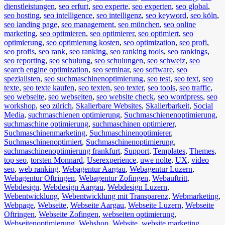
dienstleistungen
,
seo erfurt
,
seo experte
,
seo experten
,
seo global
,
seo hosting
,
seo intelligence
,
seo intelligenz
,
seo keyword
,
seo köln
,
seo landing page
,
seo management
,
seo münchen
,
seo online
marketing
,
seo optimieren
,
seo optimierer
,
seo optimiert
,
seo
optimierung
,
seo optimierung kosten
,
seo optimization
,
seo profi
,
seo profis
,
seo rank
,
seo ranking
,
seo ranking tools
,
seo rankings
,
seo reporting
,
seo schulung
,
seo schulungen
,
seo schweiz
,
seo
search engine optimization
,
seo seminar
,
seo software
,
seo
spezialisten
,
seo suchmaschinenoptimierung
,
seo test
,
seo text
,
seo
texte
,
seo texte kaufen
,
seo texten
,
seo texter
,
seo tools
,
seo traffic
,
seo webseite
,
seo webseiten
,
seo website check
,
seo wordpress
,
seo
workshop
,
seo zürich
,
Skalierbare Websites
,
Skalierbarkeit
,
Social
Media
,
suchmaschienen optimierung
,
Suchmaschienenoptimierung
,
suchmaschine optimierung
,
suchmaschinen optimierer
,
Suchmaschinenmarketing
,
Suchmaschinenoptimierer
,
Suchmaschinenoptimiert
,
Suchmaschinenoptimierung
,
suchmaschinenoptimierung frankfurt
,
Support
,
Templates
,
Themes
,
top seo
,
torsten Monnard
,
Userexperience
,
uwe nolte
,
UX
,
video
seo
,
web ranking
,
Webagentur Aargau
,
Webagentur Luzern
,
Webagentur Oftringen
,
Webagentur Zofingen
,
Webauftritt
,
Webdesign
,
Webdesign Aargau
,
Webdesign Luzern
,
Webentwicklung
,
Webentwicklung mit Transparenz
,
Webmarketing
,
Webpage
,
Webseite
,
Webseite Aargau
,
Webseite Luzern
,
Webseite
Oftringen
,
Webseite Zofingen
,
webseiten optimierung
,
Webseitenoptimierung
,
Webshop
,
Website
,
website marketing
,