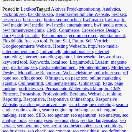
Posted in
Lexikon
Tagged
Aktives Projektmonitoring
,
Analytics
,
backlink seo
,
backlinks seo
,
Benutzerfreundliche Website
,
best seo
,
bester seo
,
bestes seo
,
bestes seo münchen
,
bwf madia
,
bwf magic
,
bwf magir
,
bwf media
,
bwf media entertainment
,
bwf media group
,
bwf-firmenverzeichnis
,
CMS
,
Commerce
,
Crossdevice Design
,
dooxy deal
,
dr nolte
,
E-Commerce
,
ecommerce seo
,
entertainment
,
Flexibilität
,
free seo tool
,
Future Sell
,
Future Sell Vertrieb
,
Googleoptimierte Website
,
Hosting Webseite
,
http://seo-media-
entertainment.com/
,
Individuell
,
international seo
,
internet
marketing
,
internet marketing agentur
,
Internetseite
,
keyword seo
,
keyword tool
,
Keywords
,
local seo
,
Loginmodul
,
Luzern
,
magento
seo
,
marketing seo
,
media entertainment
,
Mobileoptimiert
,
Modernes
Design
,
Monatliche Reporte zur Websiteleistung
,
münchner seo
,
off
page seo
,
offpage seo
,
Oftringen
,
on page seo
,
online marketing
agentur
,
Onlineauftritt
,
Onlinemarketing
,
Onlineshop
,
Page
,
page
ranking
,
perfektes seo
,
Permanente Weiterentwicklung im CMS
,
Pimcore
,
Prestashop
,
Professionelle Beratung Webseite
,
ranking
,
Reporting
,
Responsive
,
Responsive Onlineshops
,
Responsive
Website
,
search engine advertising
,
search engine marketing
,
search
engine optimazation
,
search engine optimizing
,
search engine
ranking
,
sem seo
,
SEO
,
seo agentur
,
seo agenturen
,
seo analyse
,
seo
analyse tools
,
seo analysen
,
seo analytics
,
seo bad langensalza
,
seo
berater
,
seo beratung
,
seo berlin
,
seo bester spitzenseo
,
seo blogs
,
seo business
,
seo check
,
seo concept
,
seo consulting
,
seo definition
,