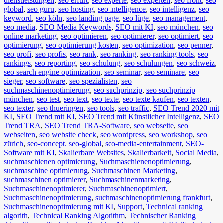
dienstleistungen
,
seo erfurt
,
seo experte
,
seo experten
,
seo front
,
seo
global
,
seo guru
,
seo hosting
,
seo intelligence
,
seo intelligenz
,
seo
keyword
,
seo köln
,
seo landing page
,
seo lüge
,
seo management
,
seo media
,
SEO Media Keywords
,
SEO mit KI
,
seo münchen
,
seo
online marketing
,
seo optimieren
,
seo optimierer
,
seo optimiert
,
seo
optimierung
,
seo optimierung kosten
,
seo optimization
,
seo penner
,
seo profi
,
seo profis
,
seo rank
,
seo ranking
,
seo ranking tools
,
seo
rankings
,
seo reporting
,
seo schulung
,
seo schulungen
,
seo schweiz
,
seo search engine optimization
,
seo seminar
,
seo seminare
,
seo
sieger
,
seo software
,
seo spezialisten
,
seo
suchmaschinenoptimierung
,
seo suchprinzip
,
seo suchprinzip
münchen
,
seo test
,
seo text
,
seo texte
,
seo texte kaufen
,
seo texten
,
seo texter
,
seo thueringen
,
seo tools
,
seo traffic
,
SEO Trend 2020 mit
KI
,
SEO Trend mit KI
,
SEO Trend mit Künstlicher Intelligenz
,
SEO
Trend TRA
,
SEO Trend TRA-Software
,
seo webseite
,
seo
webseiten
,
seo website check
,
seo wordpress
,
seo workshop
,
seo
zürich
,
seo-concept. seo-global
,
seo-media-entertainment
,
SEO-
Software mit KI
,
Skalierbare Websites
,
Skalierbarkeit
,
Social Media
,
suchmaschienen optimierung
,
Suchmaschienenoptimierung
,
suchmaschine optimierung
,
Suchmaschinen Marketing
,
suchmaschinen optimierer
,
Suchmaschinenmarketing
,
Suchmaschinenoptimierer
,
Suchmaschinenoptimiert
,
Suchmaschinenoptimierung
,
suchmaschinenoptimierung frankfurt
,
Suchmaschinenoptimierung mit KI
,
Support
,
Technical ranking
algorith
,
Technical Ranking Algorithm
,
Technischer Ranking