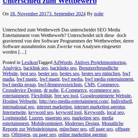
Unterschied zum Wettbewerb
On
18. November 2017
3. September 2024
By
nolte
Unterschied zum Wettbewerb Das unterscheidet SEO Media
Entertainment vom Wettbewerb? Unterscheidet sich diese doch
gravierend von den Software Programmen der Wettbewerber, deren
Software ausnahmslos zum Zwecke von Analysen eingesetzt
werden […]
Posted in
Lexikon
Tagged
AdWords
,
Aktives Projektmonitoring
,
Analytics
,
backlink seo
,
backlinks seo
,
Benutzerfreundliche
Website
,
best seo
,
bester seo
,
bestes seo
,
bestes seo münchen
,
bwf
madia
,
bwf magic
,
bwf magir
,
bwf media
,
bwf media entertainment
,
bwf media group
,
bwf-firmenverzeichnis
,
CMS
,
Commerce
,
Crossdevice Design
,
dr nolte
,
E-Commerce
,
ecommerce seo
,
entertainment
,
Flexibilität
,
free seo tool
,
Googleoptimierte Website
,
Hosting Webseite
,
http://seo-media-entertainment.com/
,
Individuell
,
international seo
,
internet marketing
,
internet marketing agentur
,
Internetseite
,
keyword seo
,
keyword tool
,
Keywords
,
local seo
,
Loginmodul
,
Luzern
,
magento seo
,
marketing seo
,
media
entertainment
,
Mobileoptimiert
,
Modernes Design
,
Monatliche
Reporte zur Websiteleistung
,
münchner seo
,
off page seo
,
offpage
seo
,
Oftringen
,
on page seo
,
online marketing agentur
,