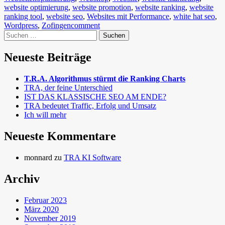
website optimierung
,
website promotion
,
website ranking
,
website
ranking tool
,
website seo
,
Websites mit Performance
,
white hat seo
,
Wordpress
,
Zofingen
comment
Suchen
nach:
Neueste Beiträge
T.R.A. Algorithmus stürmt die Ranking Charts
TRA, der feine Unterschied
IST DAS KLASSISCHE SEO AM ENDE?
TRA bedeutet Traffic, Erfolg und Umsatz
Ich will mehr
Neueste Kommentare
monnard
zu
TRA KI Software
Archiv
Februar 2023
März 2020
November 2019