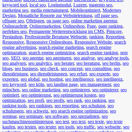
keyword tool
,
local seo
,
Loginmodul
,
Luzern
,
magento seo
,
marketing seo
,
media entertainment
,
Mobileoptimiert
,
Modernes
Design
,
Monatliche Reporte zur Websiteleistung
,
off page seo
,
offpage seo
,
Oftringen
,
on page seo
,
online marketing agentur
,
Onlineauftritt
,
Onlinemarketing
,
Onlineshop
,
Page
,
page ranking
,
perfektes seo
,
Permanente Weiterentwicklung im CMS
,
Pimcore
,
Prestashop
,
Professionelle Beratung Webseite
,
ranking
,
Reporting
,
Responsive
,
Responsive Onlineshops
,
Responsive Website
,
search
engine advertising
,
search engine marketing
,
search engine
optimazation
,
search engine optimizing
,
search engine ranking
,
sem
seo
,
SEO
,
seo agentur
,
seo agenturen
,
seo analyse
,
seo analyse tools
,
seo analysen
,
seo analytics
,
seo berater
,
seo beratung
,
seo berlin
,
seo
blogs
,
seo business
,
seo check
,
seo concept
,
seo consulting
,
seo
dienstleistung
,
seo dienstleistungen
,
seo erfurt
,
seo experte
,
seo
experten
,
seo global
,
seo hosting
,
seo intelligence
,
seo intelligenz
,
seo keyword
,
seo köln
,
seo landing page
,
seo management
,
seo
münchen
,
seo online marketing
,
seo optimieren
,
seo optimierer
,
seo
optimiert
,
seo optimierung
,
seo optimierung kosten
,
seo
optimization
,
seo profi
,
seo profis
,
seo rank
,
seo ranking
,
seo
ranking tools
,
seo rankings
,
seo reporting
,
seo schulung
,
seo
schulungen
,
seo schweiz
,
seo search engine optimization
,
seo
seminar
,
seo seminare
,
seo software
,
seo spezialisten
,
seo
suchmaschinenoptimierung
,
seo test
,
seo text
,
seo texte
,
seo texte
kaufen
,
seo texten
,
seo texter
,
seo tools
,
seo traffic
,
seo webseite
,
seo