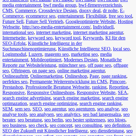
media entertainment
,
bwf media group
,
bwf-firmenverzeichnis
,
CMS
,
Commerce
,
Crossdevice Design
,
dooxy deal
,
dr nolte
,
E-
Commerce
,
ecommerce seo
,
entertainment
,
Flexibilität
,
free seo tool
,
Future Sell
,
Future Sell Vertrieb
,
Googleoptimierte Website
,
Hosting
Webseite
,
http://seo-media-entertainment.com/
,
Individuell
,
international seo
,
internet marketing
,
internet marketing agentur
,
Internetseite
,
keyword seo
,
keyword tool
,
Keywords
,
KI für den
SEO-Erfolg
,
Künstliche Intelligenz in der
Suchmaschinenoptimierung
,
Künstliche Intelligenz SEO
,
local seo
,
Loginmodul
,
Luzern
,
magento seo
,
marketing seo
,
media
entertainment
,
Mobileoptimiert
,
Modernes Design
,
Monatliche
Reporte zur Websiteleistung
,
münchner seo
,
off page seo
,
offpage
seo
,
Oftringen
,
on page seo
,
online marketing agentur
,
Onlineauftritt
,
Onlinemarketing
,
Onlineshop
,
Page
,
page ranking
,
perfektes seo
,
Permanente Weiterentwicklung im CMS
,
Pimcore
,
Prestashop
,
Professionelle Beratung Webseite
,
ranking
,
Reporting
,
Responsive
,
Responsive Onlineshops
,
Responsive Website
,
SEA
,
search engine advertising
,
search engine marketing
,
search engine
optimazation
,
search engine optimizing
,
search engine ranking
,
SEM
,
sem seo
,
SEO
,
seo agentur
,
seo agenturen
,
seo analyse
,
seo
analyse tools
,
seo analysen
,
seo analytics
,
seo bad langensalza
,
seo
berater
,
seo beratung
,
seo berlin
,
seo bester spitzenseo
,
seo blogs
,
seo business
,
seo check
,
seo concept
,
seo consulting
,
seo definition
,
SEO der Zukunft mit Künstlicher Intelligenz
,
seo dienstleistung
,
seo