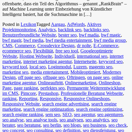
offenbarte, dass ein Teil des Algorithmus – genannt „RankBrain“ –
auf Machine Learning unter Einbeziehung von Künstlicher
Intelligenz basiert, hat die Suchmaschine in […]
Posted in
Lexikon
Tagged
Aargau
,
AdWords
,
Aktives
Projektmonitoring
,
Analytics
,
backlink seo
,
backlinks seo
,
Benutzerfreundliche Website
,
bester seo
,
bwf madia
,
bwf magic
,
bwf magir
,
bwf media
,
bwf media entertainment
,
bwf media group
,
CMS
,
Commerce
,
Crossdevice Design
,
dr nolte
,
E-Commerce
,
ecommerce seo
,
Flexibilität
,
free seo tool
,
Googleoptimierte
Website
,
Hosting Webseite
,
Individuell
,
international seo
,
internet
marketing
,
internet marketing agentur
,
Internetseite
,
keyword seo
,
keyword tool
,
local seo
,
Loginmodul
,
Luzern
,
magento seo
,
marketing seo
,
media entertainment
,
Mobileoptimiert
,
Modernes
Design
,
off page seo
,
offpage seo
,
Oftringen
,
on page seo
,
online
marketing agentur
,
Onlineauftritt
,
Onlinemarketing
,
Onlineshop
,
Page
,
page ranking
,
perfektes seo
,
Permanente Weiterentwicklung
im CMS
,
Pimcore
,
Prestashop
,
Professionelle Beratung Webseite
,
ranking
,
Reporting
,
Responsive
,
Responsive Onlineshops
,
Responsive Website
,
search engine advertising
,
search engine
marketing
,
search engine optimazation
,
search engine optimizing
,
search engine ranking
,
sem seo
,
SEO
,
seo agentur
,
seo agenturen
,
seo analyse
,
seo analyse tools
,
seo analysen
,
seo analytics
,
seo
berater
,
seo beratung
,
seo berlin
,
seo blogs
,
seo business
,
seo check
,
seo concept
,
seo consulting
,
seo definition
,
seo dienstleistung
,
seo