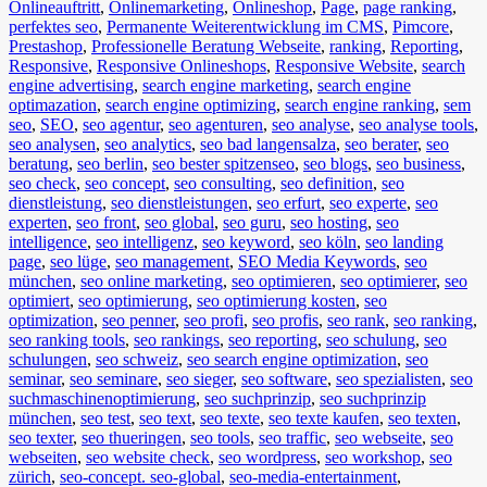
Onlineauftritt
,
Onlinemarketing
,
Onlineshop
,
Page
,
page ranking
,
perfektes seo
,
Permanente Weiterentwicklung im CMS
,
Pimcore
,
Prestashop
,
Professionelle Beratung Webseite
,
ranking
,
Reporting
,
Responsive
,
Responsive Onlineshops
,
Responsive Website
,
search
engine advertising
,
search engine marketing
,
search engine
optimazation
,
search engine optimizing
,
search engine ranking
,
sem
seo
,
SEO
,
seo agentur
,
seo agenturen
,
seo analyse
,
seo analyse tools
,
seo analysen
,
seo analytics
,
seo bad langensalza
,
seo berater
,
seo
beratung
,
seo berlin
,
seo bester spitzenseo
,
seo blogs
,
seo business
,
seo check
,
seo concept
,
seo consulting
,
seo definition
,
seo
dienstleistung
,
seo dienstleistungen
,
seo erfurt
,
seo experte
,
seo
experten
,
seo front
,
seo global
,
seo guru
,
seo hosting
,
seo
intelligence
,
seo intelligenz
,
seo keyword
,
seo köln
,
seo landing
page
,
seo lüge
,
seo management
,
SEO Media Keywords
,
seo
münchen
,
seo online marketing
,
seo optimieren
,
seo optimierer
,
seo
optimiert
,
seo optimierung
,
seo optimierung kosten
,
seo
optimization
,
seo penner
,
seo profi
,
seo profis
,
seo rank
,
seo ranking
,
seo ranking tools
,
seo rankings
,
seo reporting
,
seo schulung
,
seo
schulungen
,
seo schweiz
,
seo search engine optimization
,
seo
seminar
,
seo seminare
,
seo sieger
,
seo software
,
seo spezialisten
,
seo
suchmaschinenoptimierung
,
seo suchprinzip
,
seo suchprinzip
münchen
,
seo test
,
seo text
,
seo texte
,
seo texte kaufen
,
seo texten
,
seo texter
,
seo thueringen
,
seo tools
,
seo traffic
,
seo webseite
,
seo
webseiten
,
seo website check
,
seo wordpress
,
seo workshop
,
seo
zürich
,
seo-concept. seo-global
,
seo-media-entertainment
,