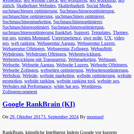
webseiten
,
seo website check
,
seo wordpress
,
seo workshop
,
seo
zürich
,
Skalierbare Websites
,
Skalierbarkeit
,
Social Media
,
suchmaschienen optimierung
,
Suchmaschienenoptimierung
,
suchmaschine optimierung
,
suchmaschinen optimierer
,
Suchmaschinenmarketing
,
Suchmaschinenoptimierer
,
Suchmaschinenoptimiert
,
Suchmaschinenoptimierung
,
suchmaschinenoptimierung frankfurt
,
Support
,
Templates
,
Themes
,
top seo
,
torsten Monnard
,
Userexperience
,
uwe nolte
,
UX
,
video
seo
,
web ranking
,
Webagentur Aargau
,
Webagentur Luzern
,
Webagentur Oftringen
,
Webagentur Zofingen
,
Webauftritt
,
Webdesign
,
Webdesign Oftringen
,
Webentwicklung
,
Webentwicklung mit Transparenz
,
Webmarketing
,
Webpage
,
Webseite
,
Webseite Aargau
,
Webseite Luzern
,
Webseite Oftringen
,
Webseite Zofingen
,
webseiten optimierung
,
Webseitenoptimierung
,
Webshop
,
Website
,
website marketing
,
website optimierung
,
website
promotion
,
website ranking
,
website ranking tool
,
website seo
,
Websites mit Performance
,
white hat seo
,
Wordpress
,
Zofingen
comment
Google RankBrain (KI)
On
29. Oktober 2017
3. September 2024
By
monnard
RankBrain, künstliche Intelligenz Indem Google vor kurzem