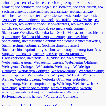
schulungen
,
seo schweiz
,
seo search engine optimization
,
seo
seminar
,
seo seminare
,
seo sieger
,
seo software
,
seo spezialisten
,
seo
suchmaschinenoptimierung
,
seo suchprinzip
,
seo suchprinzip
münchen
,
seo test
,
seo text
,
seo texte
,
seo texte kaufen
,
seo texten
,
seo texter
,
seo thueringen
,
seo tools
,
seo traffic
,
seo webseite
,
seo
webseiten
,
seo website check
,
seo wordpress
,
seo workshop
,
seo
zürich
,
seo-concept. seo-global
,
seo-media-entertainment
,
Skalierbare Websites
,
Skalierbarkeit
,
Social Media
,
suchmaschienen
optimierung
,
Suchmaschienenoptimierung
,
suchmaschine
optimierung
,
suchmaschinen optimierer
,
Suchmaschinenmarketing
,
Suchmaschinenoptimierer
,
Suchmaschinenoptimiert
,
Suchmaschinenoptimierung
,
suchmaschinenoptimierung frankfurt
,
Support
,
Templates
,
Themes
,
top seo
,
torsten Monnard
,
Userexperience
,
uwe nolte
,
UX
,
video seo
,
web ranking
,
Webagentur Aargau
,
Webagentur Luzern
,
Webagentur Oftringen
,
Webagentur Zofingen
,
Webauftritt
,
Webdesign
,
Webdesign
Oftringen
,
Webdesign Zofingen
,
Webentwicklung
,
Webentwicklung
mit Transparenz
,
Webmarketing
,
Webpage
,
Webseite
,
Webseite
Aargau
,
Webseite Luzern
,
Webseite Oftringen
,
webseiten
optimierung
,
Webseitenoptimierung
,
Webshop
,
Website
,
website
marketing
,
website optimierung
,
website promotion
,
website
ranking
,
website ranking tool
,
website seo
,
Websites mit
Performance
,
white hat seo
,
Wordpress
1 Comment