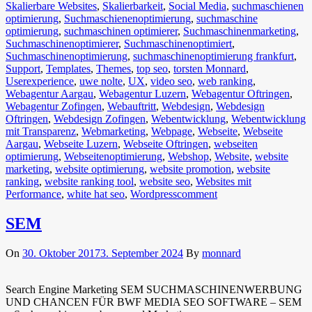
Skalierbare Websites
,
Skalierbarkeit
,
Social Media
,
suchmaschienen
optimierung
,
Suchmaschienenoptimierung
,
suchmaschine
optimierung
,
suchmaschinen optimierer
,
Suchmaschinenmarketing
,
Suchmaschinenoptimierer
,
Suchmaschinenoptimiert
,
Suchmaschinenoptimierung
,
suchmaschinenoptimierung frankfurt
,
Support
,
Templates
,
Themes
,
top seo
,
torsten Monnard
,
Userexperience
,
uwe nolte
,
UX
,
video seo
,
web ranking
,
Webagentur Aargau
,
Webagentur Luzern
,
Webagentur Oftringen
,
Webagentur Zofingen
,
Webauftritt
,
Webdesign
,
Webdesign
Oftringen
,
Webdesign Zofingen
,
Webentwicklung
,
Webentwicklung
mit Transparenz
,
Webmarketing
,
Webpage
,
Webseite
,
Webseite
Aargau
,
Webseite Luzern
,
Webseite Oftringen
,
webseiten
optimierung
,
Webseitenoptimierung
,
Webshop
,
Website
,
website
marketing
,
website optimierung
,
website promotion
,
website
ranking
,
website ranking tool
,
website seo
,
Websites mit
Performance
,
white hat seo
,
Wordpress
comment
SEM
On
30. Oktober 2017
3. September 2024
By
monnard
Search Engine Marketing SEM SUCHMASCHINENWERBUNG
UND CHANCEN FÜR BWF MEDIA SEO SOFTWARE – SEM