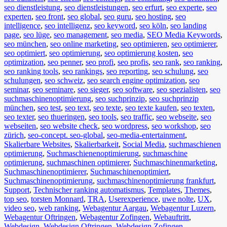
seo dienstleistung
,
seo dienstleistungen
,
seo erfurt
,
seo experte
,
seo
experten
,
seo front
,
seo global
,
seo guru
,
seo hosting
,
seo
intelligence
,
seo intelligenz
,
seo keyword
,
seo köln
,
seo landing
page
,
seo lüge
,
seo management
,
seo media
,
SEO Media Keywords
,
seo münchen
,
seo online marketing
,
seo optimieren
,
seo optimierer
,
seo optimiert
,
seo optimierung
,
seo optimierung kosten
,
seo
optimization
,
seo penner
,
seo profi
,
seo profis
,
seo rank
,
seo ranking
,
seo ranking tools
,
seo rankings
,
seo reporting
,
seo schulung
,
seo
schulungen
,
seo schweiz
,
seo search engine optimization
,
seo
seminar
,
seo seminare
,
seo sieger
,
seo software
,
seo spezialisten
,
seo
suchmaschinenoptimierung
,
seo suchprinzip
,
seo suchprinzip
münchen
,
seo test
,
seo text
,
seo texte
,
seo texte kaufen
,
seo texten
,
seo texter
,
seo thueringen
,
seo tools
,
seo traffic
,
seo webseite
,
seo
webseiten
,
seo website check
,
seo wordpress
,
seo workshop
,
seo
zürich
,
seo-concept. seo-global
,
seo-media-entertainment
,
Skalierbare Websites
,
Skalierbarkeit
,
Social Media
,
suchmaschienen
optimierung
,
Suchmaschienenoptimierung
,
suchmaschine
optimierung
,
suchmaschinen optimierer
,
Suchmaschinenmarketing
,
Suchmaschinenoptimierer
,
Suchmaschinenoptimiert
,
Suchmaschinenoptimierung
,
suchmaschinenoptimierung frankfurt
,
Support
,
Technischer ranking automatismus
,
Templates
,
Themes
,
top seo
,
torsten Monnard
,
TRA
,
Userexperience
,
uwe nolte
,
UX
,
video seo
,
web ranking
,
Webagentur Aargau
,
Webagentur Luzern
,
Webagentur Oftringen
,
Webagentur Zofingen
,
Webauftritt
,
Webdesign
,
Webdesign Oftringen
,
Webdesign Zofingen
,