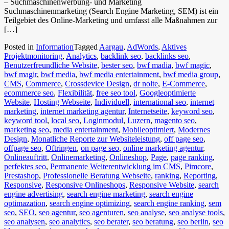
– Suchmaschinenwerbung- und Marketing
Suchmaschinenmarketing (Search Engine Marketing, SEM) ist ein
Teilgebiet des Online-Marketing und umfasst alle Maßnahmen zur
[…]
Posted in
Information
Tagged
Aargau
,
AdWords
,
Aktives
Projektmonitoring
,
Analytics
,
backlink seo
,
backlinks seo
,
Benutzerfreundliche Website
,
bester seo
,
bwf madia
,
bwf magic
,
bwf magir
,
bwf media
,
bwf media entertainment
,
bwf media group
,
CMS
,
Commerce
,
Crossdevice Design
,
dr nolte
,
E-Commerce
,
ecommerce seo
,
Flexibilität
,
free seo tool
,
Googleoptimierte
Website
,
Hosting Webseite
,
Individuell
,
international seo
,
internet
marketing
,
internet marketing agentur
,
Internetseite
,
keyword seo
,
keyword tool
,
local seo
,
Loginmodul
,
Luzern
,
magento seo
,
marketing seo
,
media entertainment
,
Mobileoptimiert
,
Modernes
Design
,
Monatliche Reporte zur Websiteleistung
,
off page seo
,
offpage seo
,
Oftringen
,
on page seo
,
online marketing agentur
,
Onlineauftritt
,
Onlinemarketing
,
Onlineshop
,
Page
,
page ranking
,
perfektes seo
,
Permanente Weiterentwicklung im CMS
,
Pimcore
,
Prestashop
,
Professionelle Beratung Webseite
,
ranking
,
Reporting
,
Responsive
,
Responsive Onlineshops
,
Responsive Website
,
search
engine advertising
,
search engine marketing
,
search engine
optimazation
,
search engine optimizing
,
search engine ranking
,
sem
seo
,
SEO
,
seo agentur
,
seo agenturen
,
seo analyse
,
seo analyse tools
,
seo analysen
,
seo analytics
,
seo berater
,
seo beratung
,
seo berlin
,
seo