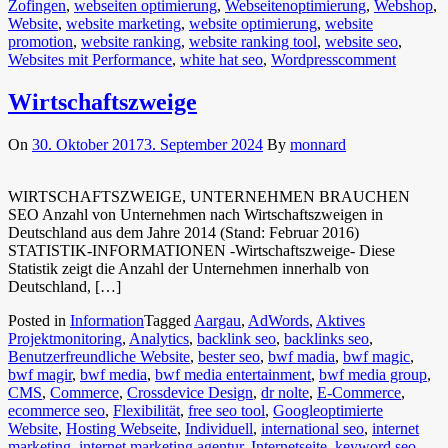
Zofingen
,
webseiten optimierung
,
Webseitenoptimierung
,
Webshop
,
Website
,
website marketing
,
website optimierung
,
website
promotion
,
website ranking
,
website ranking tool
,
website seo
,
Websites mit Performance
,
white hat seo
,
Wordpress
comment
Wirtschaftszweige
On
30. Oktober 2017
3. September 2024
By
monnard
WIRTSCHAFTSZWEIGE, UNTERNEHMEN BRAUCHEN
SEO Anzahl von Unternehmen nach Wirtschaftszweigen in
Deutschland aus dem Jahre 2014 (Stand: Februar 2016)
STATISTIK-INFORMATIONEN -Wirtschaftszweige- Diese
Statistik zeigt die Anzahl der Unternehmen innerhalb von
Deutschland, […]
Posted in
Information
Tagged
Aargau
,
AdWords
,
Aktives
Projektmonitoring
,
Analytics
,
backlink seo
,
backlinks seo
,
Benutzerfreundliche Website
,
bester seo
,
bwf madia
,
bwf magic
,
bwf magir
,
bwf media
,
bwf media entertainment
,
bwf media group
,
CMS
,
Commerce
,
Crossdevice Design
,
dr nolte
,
E-Commerce
,
ecommerce seo
,
Flexibilität
,
free seo tool
,
Googleoptimierte
Website
,
Hosting Webseite
,
Individuell
,
international seo
,
internet
marketing
,
internet marketing agentur
,
Internetseite
,
keyword seo
,