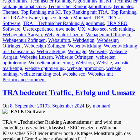
Algorithmus
,
Technischer Ranking Algorithmus mit KI
,
Technischer
ranking automatismus
,
Technischer Rankingalorithmus
,
Templates
,
Themes
,
Top Ranking mit KI
,
Top Ranking mit TRA
,
Top Ranking
mit TRA-Software
,
top seo
,
torsten Monnard
,
TRA
,
TRA –
Software
,
TRA – Technischer Ranking Algorihmus
,
TRA SEO
Software
,
Userexperience
,
uwe nolte
,
UX
,
video seo
,
web ranking
,
Webagentur Aargau
,
Webagentur Luzern
,
Webagentur Oftringen
,
Webagentur Zofingen
,
Webauftritt
,
Webdesign
,
Webdesign
Oftringen
,
Webdesign Zofingen
,
Webentwicklung
,
Webentwicklung
mit Transparenz
,
Webmarketing
,
Webpage
,
Webseite
,
Webseite
Aargau
,
Webseite Luzern
,
Webseite Oftringen
,
webseiten
optimierung
,
Webseitenoptimierung
,
Webshop
,
Website
,
website
marketing
,
website optimierung
,
website promotion
,
website
ranking
,
website ranking tool
,
website seo
,
Websites mit
Performance
comment
TRA bedeutet Traffic, Erfolg und Umsatz
On
8. September 2019
3. September 2024
By
monnard
TRA = „Technischer Ranking Automatismus“ und wird nun
endgültig das veraltete, klassische SEO ersetzen. Während
Klassisches SEO leider immer noch als träges Monstrum gilt, das
gerade auf Grund seiner aufwendigen […]