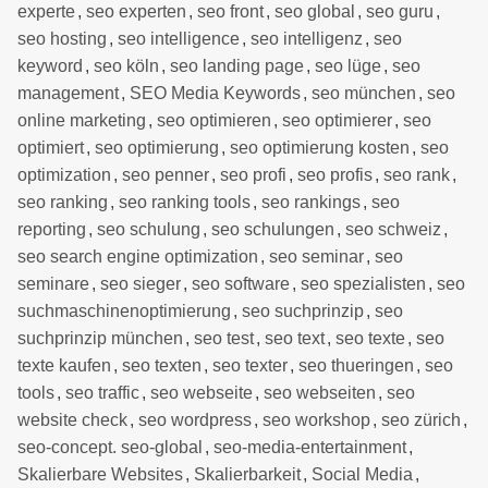
experte
,
seo experten
,
seo front
,
seo global
,
seo guru
,
seo hosting
,
seo intelligence
,
seo intelligenz
,
seo
keyword
,
seo köln
,
seo landing page
,
seo lüge
,
seo
management
,
SEO Media Keywords
,
seo münchen
,
seo
online marketing
,
seo optimieren
,
seo optimierer
,
seo
optimiert
,
seo optimierung
,
seo optimierung kosten
,
seo
optimization
,
seo penner
,
seo profi
,
seo profis
,
seo rank
,
seo ranking
,
seo ranking tools
,
seo rankings
,
seo
reporting
,
seo schulung
,
seo schulungen
,
seo schweiz
,
seo search engine optimization
,
seo seminar
,
seo
seminare
,
seo sieger
,
seo software
,
seo spezialisten
,
seo
suchmaschinenoptimierung
,
seo suchprinzip
,
seo
suchprinzip münchen
,
seo test
,
seo text
,
seo texte
,
seo
texte kaufen
,
seo texten
,
seo texter
,
seo thueringen
,
seo
tools
,
seo traffic
,
seo webseite
,
seo webseiten
,
seo
website check
,
seo wordpress
,
seo workshop
,
seo zürich
,
seo-concept. seo-global
,
seo-media-entertainment
,
Skalierbare Websites
,
Skalierbarkeit
,
Social Media
,