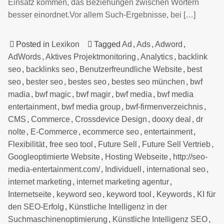
Einsatz kommen, das Beziehungen zwischen Wörtern
besser einordnet.Vor allem Such-Ergebnisse, bei […]
Posted in
Lexikon
Tagged
Ad
,
Ads
,
Adword
,
AdWords
,
Aktives Projektmonitoring
,
Analytics
,
backlink
seo
,
backlinks seo
,
Benutzerfreundliche Website
,
best
seo
,
bester seo
,
bestes seo
,
bestes seo münchen
,
bwf
madia
,
bwf magic
,
bwf magir
,
bwf media
,
bwf media
entertainment
,
bwf media group
,
bwf-firmenverzeichnis
,
CMS
,
Commerce
,
Crossdevice Design
,
dooxy deal
,
dr
nolte
,
E-Commerce
,
ecommerce seo
,
entertainment
,
Flexibilität
,
free seo tool
,
Future Sell
,
Future Sell Vertrieb
,
Googleoptimierte Website
,
Hosting Webseite
,
http://seo-
media-entertainment.com/
,
Individuell
,
international seo
,
internet marketing
,
internet marketing agentur
,
Internetseite
,
keyword seo
,
keyword tool
,
Keywords
,
KI für
den SEO-Erfolg
,
Künstliche Intelligenz in der
Suchmaschinenoptimierung
,
Künstliche Intelligenz SEO
,