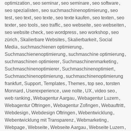
optimization
,
seo seminar
,
seo seminare
,
seo software
,
seo spezialisten
,
seo suchmaschinenoptimierung
,
seo
test
,
seo text
,
seo texte
,
seo texte kaufen
,
seo texten
,
seo
texter
,
seo tools
,
seo traffic
,
seo webseite
,
seo webseiten
,
seo website check
,
seo wordpress
,
seo workshop
,
seo
zürich
,
Skalierbare Websites
,
Skalierbarkeit
,
Social
Media
,
suchmaschienen optimierung
,
Suchmaschienenoptimierung
,
suchmaschine optimierung
,
suchmaschinen optimierer
,
Suchmaschinenmarketing
,
Suchmaschinenoptimierer
,
Suchmaschinenoptimiert
,
Suchmaschinenoptimierung
,
suchmaschinenoptimierung
frankfurt
,
Support
,
Templates
,
Themes
,
top seo
,
torsten
Monnard
,
Userexperience
,
uwe nolte
,
UX
,
video seo
,
web ranking
,
Webagentur Aargau
,
Webagentur Luzern
,
Webagentur Oftringen
,
Webagentur Zofingen
,
Webauftritt
,
Webdesign
,
Webdesign Oftringen
,
Webentwicklung
,
Webentwicklung mit Transparenz
,
Webmarketing
,
Webpage
,
Webseite
,
Webseite Aargau
,
Webseite Luzern
,