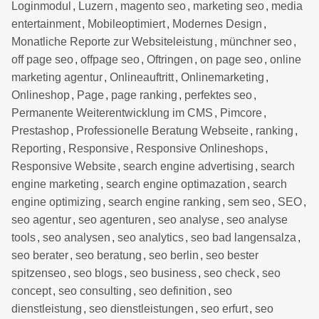
Loginmodul
,
Luzern
,
magento seo
,
marketing seo
,
media
entertainment
,
Mobileoptimiert
,
Modernes Design
,
Monatliche Reporte zur Websiteleistung
,
münchner seo
,
off page seo
,
offpage seo
,
Oftringen
,
on page seo
,
online
marketing agentur
,
Onlineauftritt
,
Onlinemarketing
,
Onlineshop
,
Page
,
page ranking
,
perfektes seo
,
Permanente Weiterentwicklung im CMS
,
Pimcore
,
Prestashop
,
Professionelle Beratung Webseite
,
ranking
,
Reporting
,
Responsive
,
Responsive Onlineshops
,
Responsive Website
,
search engine advertising
,
search
engine marketing
,
search engine optimazation
,
search
engine optimizing
,
search engine ranking
,
sem seo
,
SEO
,
seo agentur
,
seo agenturen
,
seo analyse
,
seo analyse
tools
,
seo analysen
,
seo analytics
,
seo bad langensalza
,
seo berater
,
seo beratung
,
seo berlin
,
seo bester
spitzenseo
,
seo blogs
,
seo business
,
seo check
,
seo
concept
,
seo consulting
,
seo definition
,
seo
dienstleistung
,
seo dienstleistungen
,
seo erfurt
,
seo