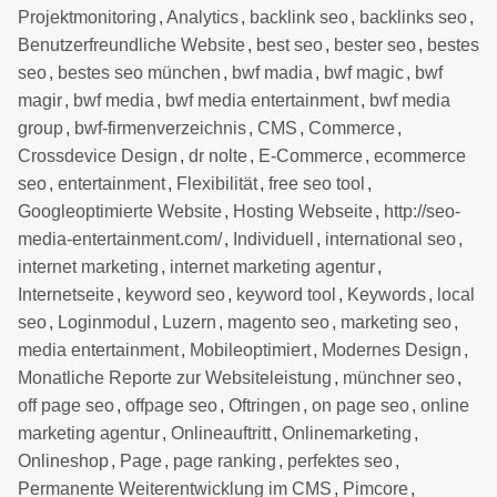
Projektmonitoring
,
Analytics
,
backlink seo
,
backlinks seo
,
Benutzerfreundliche Website
,
best seo
,
bester seo
,
bestes
seo
,
bestes seo münchen
,
bwf madia
,
bwf magic
,
bwf
magir
,
bwf media
,
bwf media entertainment
,
bwf media
group
,
bwf-firmenverzeichnis
,
CMS
,
Commerce
,
Crossdevice Design
,
dr nolte
,
E-Commerce
,
ecommerce
seo
,
entertainment
,
Flexibilität
,
free seo tool
,
Googleoptimierte Website
,
Hosting Webseite
,
http://seo-
media-entertainment.com/
,
Individuell
,
international seo
,
internet marketing
,
internet marketing agentur
,
Internetseite
,
keyword seo
,
keyword tool
,
Keywords
,
local
seo
,
Loginmodul
,
Luzern
,
magento seo
,
marketing seo
,
media entertainment
,
Mobileoptimiert
,
Modernes Design
,
Monatliche Reporte zur Websiteleistung
,
münchner seo
,
off page seo
,
offpage seo
,
Oftringen
,
on page seo
,
online
marketing agentur
,
Onlineauftritt
,
Onlinemarketing
,
Onlineshop
,
Page
,
page ranking
,
perfektes seo
,
Permanente Weiterentwicklung im CMS
,
Pimcore
,