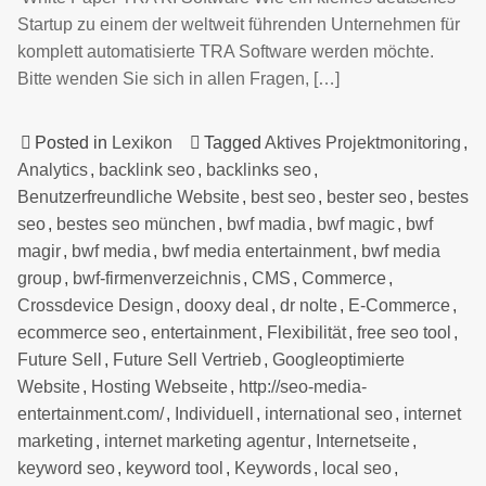
Startup zu einem der weltweit führenden Unternehmen für
komplett automatisierte TRA Software werden möchte.
Bitte wenden Sie sich in allen Fragen, […]
Posted in
Lexikon
Tagged
Aktives Projektmonitoring
,
Analytics
,
backlink seo
,
backlinks seo
,
Benutzerfreundliche Website
,
best seo
,
bester seo
,
bestes
seo
,
bestes seo münchen
,
bwf madia
,
bwf magic
,
bwf
magir
,
bwf media
,
bwf media entertainment
,
bwf media
group
,
bwf-firmenverzeichnis
,
CMS
,
Commerce
,
Crossdevice Design
,
dooxy deal
,
dr nolte
,
E-Commerce
,
ecommerce seo
,
entertainment
,
Flexibilität
,
free seo tool
,
Future Sell
,
Future Sell Vertrieb
,
Googleoptimierte
Website
,
Hosting Webseite
,
http://seo-media-
entertainment.com/
,
Individuell
,
international seo
,
internet
marketing
,
internet marketing agentur
,
Internetseite
,
keyword seo
,
keyword tool
,
Keywords
,
local seo
,