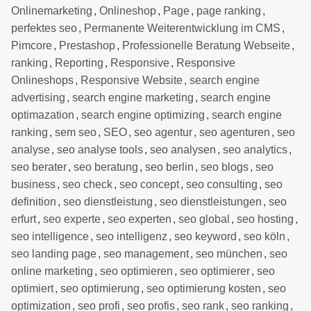
Onlinemarketing
,
Onlineshop
,
Page
,
page ranking
,
perfektes seo
,
Permanente Weiterentwicklung im CMS
,
Pimcore
,
Prestashop
,
Professionelle Beratung Webseite
,
ranking
,
Reporting
,
Responsive
,
Responsive
Onlineshops
,
Responsive Website
,
search engine
advertising
,
search engine marketing
,
search engine
optimazation
,
search engine optimizing
,
search engine
ranking
,
sem seo
,
SEO
,
seo agentur
,
seo agenturen
,
seo
analyse
,
seo analyse tools
,
seo analysen
,
seo analytics
,
seo berater
,
seo beratung
,
seo berlin
,
seo blogs
,
seo
business
,
seo check
,
seo concept
,
seo consulting
,
seo
definition
,
seo dienstleistung
,
seo dienstleistungen
,
seo
erfurt
,
seo experte
,
seo experten
,
seo global
,
seo hosting
,
seo intelligence
,
seo intelligenz
,
seo keyword
,
seo köln
,
seo landing page
,
seo management
,
seo münchen
,
seo
online marketing
,
seo optimieren
,
seo optimierer
,
seo
optimiert
,
seo optimierung
,
seo optimierung kosten
,
seo
optimization
,
seo profi
,
seo profis
,
seo rank
,
seo ranking
,