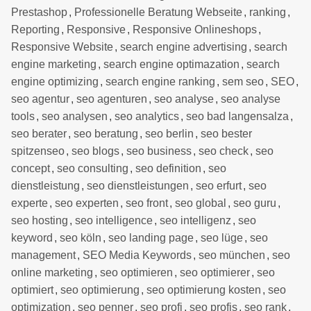
Prestashop
,
Professionelle Beratung Webseite
,
ranking
,
Reporting
,
Responsive
,
Responsive Onlineshops
,
Responsive Website
,
search engine advertising
,
search
engine marketing
,
search engine optimazation
,
search
engine optimizing
,
search engine ranking
,
sem seo
,
SEO
,
seo agentur
,
seo agenturen
,
seo analyse
,
seo analyse
tools
,
seo analysen
,
seo analytics
,
seo bad langensalza
,
seo berater
,
seo beratung
,
seo berlin
,
seo bester
spitzenseo
,
seo blogs
,
seo business
,
seo check
,
seo
concept
,
seo consulting
,
seo definition
,
seo
dienstleistung
,
seo dienstleistungen
,
seo erfurt
,
seo
experte
,
seo experten
,
seo front
,
seo global
,
seo guru
,
seo hosting
,
seo intelligence
,
seo intelligenz
,
seo
keyword
,
seo köln
,
seo landing page
,
seo lüge
,
seo
management
,
SEO Media Keywords
,
seo münchen
,
seo
online marketing
,
seo optimieren
,
seo optimierer
,
seo
optimiert
,
seo optimierung
,
seo optimierung kosten
,
seo
optimization
,
seo penner
,
seo profi
,
seo profis
,
seo rank
,