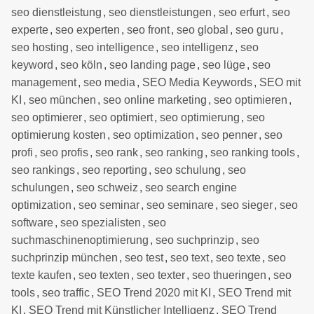
seo dienstleistung
,
seo dienstleistungen
,
seo erfurt
,
seo
experte
,
seo experten
,
seo front
,
seo global
,
seo guru
,
seo hosting
,
seo intelligence
,
seo intelligenz
,
seo
keyword
,
seo köln
,
seo landing page
,
seo lüge
,
seo
management
,
seo media
,
SEO Media Keywords
,
SEO mit
KI
,
seo münchen
,
seo online marketing
,
seo optimieren
,
seo optimierer
,
seo optimiert
,
seo optimierung
,
seo
optimierung kosten
,
seo optimization
,
seo penner
,
seo
profi
,
seo profis
,
seo rank
,
seo ranking
,
seo ranking tools
,
seo rankings
,
seo reporting
,
seo schulung
,
seo
schulungen
,
seo schweiz
,
seo search engine
optimization
,
seo seminar
,
seo seminare
,
seo sieger
,
seo
software
,
seo spezialisten
,
seo
suchmaschinenoptimierung
,
seo suchprinzip
,
seo
suchprinzip münchen
,
seo test
,
seo text
,
seo texte
,
seo
texte kaufen
,
seo texten
,
seo texter
,
seo thueringen
,
seo
tools
,
seo traffic
,
SEO Trend 2020 mit KI
,
SEO Trend mit
KI
,
SEO Trend mit Künstlicher Intelligenz
,
SEO Trend