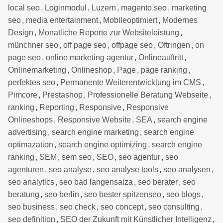
local seo
,
Loginmodul
,
Luzern
,
magento seo
,
marketing
seo
,
media entertainment
,
Mobileoptimiert
,
Modernes
Design
,
Monatliche Reporte zur Websiteleistung
,
münchner seo
,
off page seo
,
offpage seo
,
Oftringen
,
on
page seo
,
online marketing agentur
,
Onlineauftritt
,
Onlinemarketing
,
Onlineshop
,
Page
,
page ranking
,
perfektes seo
,
Permanente Weiterentwicklung im CMS
,
Pimcore
,
Prestashop
,
Professionelle Beratung Webseite
,
ranking
,
Reporting
,
Responsive
,
Responsive
Onlineshops
,
Responsive Website
,
SEA
,
search engine
advertising
,
search engine marketing
,
search engine
optimazation
,
search engine optimizing
,
search engine
ranking
,
SEM
,
sem seo
,
SEO
,
seo agentur
,
seo
agenturen
,
seo analyse
,
seo analyse tools
,
seo analysen
,
seo analytics
,
seo bad langensalza
,
seo berater
,
seo
beratung
,
seo berlin
,
seo bester spitzenseo
,
seo blogs
,
seo business
,
seo check
,
seo concept
,
seo consulting
,
seo definition
,
SEO der Zukunft mit Künstlicher Intelligenz
,