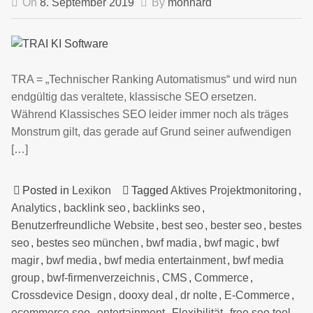
On
8. September 2019
By
monnard
TRA = „Technischer Ranking Automatismus“ und wird nun
endgültig das veraltete, klassische SEO ersetzen.
Während Klassisches SEO leider immer noch als träges
Monstrum gilt, das gerade auf Grund seiner aufwendigen
[…]
Posted in
Lexikon
Tagged
Aktives Projektmonitoring
,
Analytics
,
backlink seo
,
backlinks seo
,
Benutzerfreundliche Website
,
best seo
,
bester seo
,
bestes
seo
,
bestes seo münchen
,
bwf madia
,
bwf magic
,
bwf
magir
,
bwf media
,
bwf media entertainment
,
bwf media
group
,
bwf-firmenverzeichnis
,
CMS
,
Commerce
,
Crossdevice Design
,
dooxy deal
,
dr nolte
,
E-Commerce
,
ecommerce seo
,
entertainment
,
Flexibilität
,
free seo tool
,