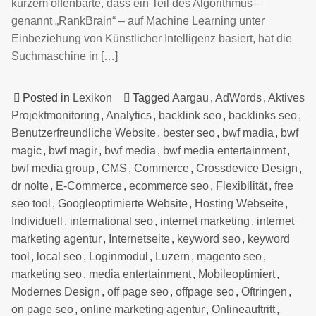
kurzem offenbarte, dass ein Teil des Algorithmus –
genannt „RankBrain“ – auf Machine Learning unter
Einbeziehung von Künstlicher Intelligenz basiert, hat die
Suchmaschine in […]
Posted in
Lexikon
Tagged
Aargau
,
AdWords
,
Aktives
Projektmonitoring
,
Analytics
,
backlink seo
,
backlinks seo
,
Benutzerfreundliche Website
,
bester seo
,
bwf madia
,
bwf
magic
,
bwf magir
,
bwf media
,
bwf media entertainment
,
bwf media group
,
CMS
,
Commerce
,
Crossdevice Design
,
dr nolte
,
E-Commerce
,
ecommerce seo
,
Flexibilität
,
free
seo tool
,
Googleoptimierte Website
,
Hosting Webseite
,
Individuell
,
international seo
,
internet marketing
,
internet
marketing agentur
,
Internetseite
,
keyword seo
,
keyword
tool
,
local seo
,
Loginmodul
,
Luzern
,
magento seo
,
marketing seo
,
media entertainment
,
Mobileoptimiert
,
Modernes Design
,
off page seo
,
offpage seo
,
Oftringen
,
on page seo
,
online marketing agentur
,
Onlineauftritt
,