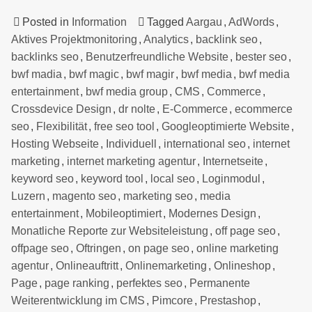
Posted in
Information
Tagged
Aargau
,
AdWords
,
Aktives Projektmonitoring
,
Analytics
,
backlink seo
,
backlinks seo
,
Benutzerfreundliche Website
,
bester seo
,
bwf madia
,
bwf magic
,
bwf magir
,
bwf media
,
bwf media
entertainment
,
bwf media group
,
CMS
,
Commerce
,
Crossdevice Design
,
dr nolte
,
E-Commerce
,
ecommerce
seo
,
Flexibilität
,
free seo tool
,
Googleoptimierte Website
,
Hosting Webseite
,
Individuell
,
international seo
,
internet
marketing
,
internet marketing agentur
,
Internetseite
,
keyword seo
,
keyword tool
,
local seo
,
Loginmodul
,
Luzern
,
magento seo
,
marketing seo
,
media
entertainment
,
Mobileoptimiert
,
Modernes Design
,
Monatliche Reporte zur Websiteleistung
,
off page seo
,
offpage seo
,
Oftringen
,
on page seo
,
online marketing
agentur
,
Onlineauftritt
,
Onlinemarketing
,
Onlineshop
,
Page
,
page ranking
,
perfektes seo
,
Permanente
Weiterentwicklung im CMS
,
Pimcore
,
Prestashop
,