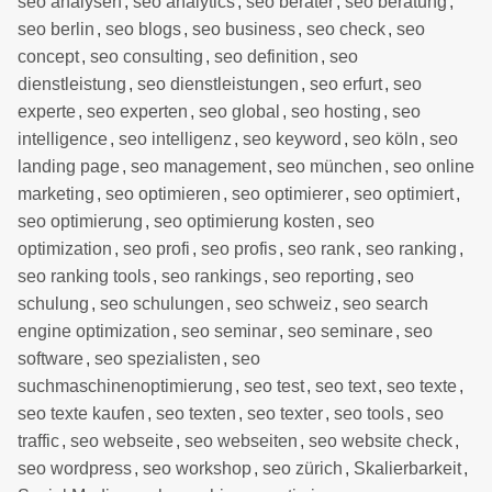
seo analysen
,
seo analytics
,
seo berater
,
seo beratung
,
seo berlin
,
seo blogs
,
seo business
,
seo check
,
seo
concept
,
seo consulting
,
seo definition
,
seo
dienstleistung
,
seo dienstleistungen
,
seo erfurt
,
seo
experte
,
seo experten
,
seo global
,
seo hosting
,
seo
intelligence
,
seo intelligenz
,
seo keyword
,
seo köln
,
seo
landing page
,
seo management
,
seo münchen
,
seo online
marketing
,
seo optimieren
,
seo optimierer
,
seo optimiert
,
seo optimierung
,
seo optimierung kosten
,
seo
optimization
,
seo profi
,
seo profis
,
seo rank
,
seo ranking
,
seo ranking tools
,
seo rankings
,
seo reporting
,
seo
schulung
,
seo schulungen
,
seo schweiz
,
seo search
engine optimization
,
seo seminar
,
seo seminare
,
seo
software
,
seo spezialisten
,
seo
suchmaschinenoptimierung
,
seo test
,
seo text
,
seo texte
,
seo texte kaufen
,
seo texten
,
seo texter
,
seo tools
,
seo
traffic
,
seo webseite
,
seo webseiten
,
seo website check
,
seo wordpress
,
seo workshop
,
seo zürich
,
Skalierbarkeit
,