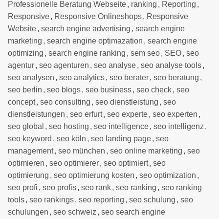
Professionelle Beratung Webseite
,
ranking
,
Reporting
,
Responsive
,
Responsive Onlineshops
,
Responsive
Website
,
search engine advertising
,
search engine
marketing
,
search engine optimazation
,
search engine
optimizing
,
search engine ranking
,
sem seo
,
SEO
,
seo
agentur
,
seo agenturen
,
seo analyse
,
seo analyse tools
,
seo analysen
,
seo analytics
,
seo berater
,
seo beratung
,
seo berlin
,
seo blogs
,
seo business
,
seo check
,
seo
concept
,
seo consulting
,
seo dienstleistung
,
seo
dienstleistungen
,
seo erfurt
,
seo experte
,
seo experten
,
seo global
,
seo hosting
,
seo intelligence
,
seo intelligenz
,
seo keyword
,
seo köln
,
seo landing page
,
seo
management
,
seo münchen
,
seo online marketing
,
seo
optimieren
,
seo optimierer
,
seo optimiert
,
seo
optimierung
,
seo optimierung kosten
,
seo optimization
,
seo profi
,
seo profis
,
seo rank
,
seo ranking
,
seo ranking
tools
,
seo rankings
,
seo reporting
,
seo schulung
,
seo
schulungen
,
seo schweiz
,
seo search engine