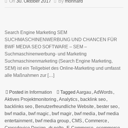
On
30. Oktober 2017
By
monnard
Search Engine Marketing SEM
SUCHMASCHINENWERBUNG UND CHANCEN FÜR
BWF MEDIA SEO SOFTWARE – SEM –
Suchmaschinenwerbung- und Marketing
Suchmaschinenmarketing (Search Engine Marketing,
SEM) ist ein Teilgebiet des Online-Marketing und umfasst
alle Maßnahmen zur […]
Posted in
Information
Tagged
Aargau
,
AdWords
,
Aktives Projektmonitoring
,
Analytics
,
backlink seo
,
backlinks seo
,
Benutzerfreundliche Website
,
bester seo
,
bwf madia
,
bwf magic
,
bwf magir
,
bwf media
,
bwf media
entertainment
,
bwf media group
,
CMS
,
Commerce
,
Crossdevice Design
,
dr nolte
,
E-Commerce
,
ecommerce