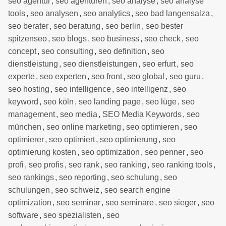
seo agentur
,
seo agenturen
,
seo analyse
,
seo analyse
tools
,
seo analysen
,
seo analytics
,
seo bad langensalza
,
seo berater
,
seo beratung
,
seo berlin
,
seo bester
spitzenseo
,
seo blogs
,
seo business
,
seo check
,
seo
concept
,
seo consulting
,
seo definition
,
seo
dienstleistung
,
seo dienstleistungen
,
seo erfurt
,
seo
experte
,
seo experten
,
seo front
,
seo global
,
seo guru
,
seo hosting
,
seo intelligence
,
seo intelligenz
,
seo
keyword
,
seo köln
,
seo landing page
,
seo lüge
,
seo
management
,
seo media
,
SEO Media Keywords
,
seo
münchen
,
seo online marketing
,
seo optimieren
,
seo
optimierer
,
seo optimiert
,
seo optimierung
,
seo
optimierung kosten
,
seo optimization
,
seo penner
,
seo
profi
,
seo profis
,
seo rank
,
seo ranking
,
seo ranking tools
,
seo rankings
,
seo reporting
,
seo schulung
,
seo
schulungen
,
seo schweiz
,
seo search engine
optimization
,
seo seminar
,
seo seminare
,
seo sieger
,
seo
software
,
seo spezialisten
,
seo