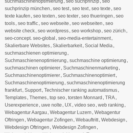
suchmaschinenoptimierung
,
seo suchprinzip
,
seo
suchprinzip münchen
,
seo test
,
seo text
,
seo texte
,
seo
texte kaufen
,
seo texten
,
seo texter
,
seo thueringen
,
seo
tools
,
seo traffic
,
seo webseite
,
seo webseiten
,
seo
website check
,
seo wordpress
,
seo workshop
,
seo zürich
,
seo-concept. seo-global
,
seo-media-entertainment
,
Skalierbare Websites
,
Skalierbarkeit
,
Social Media
,
suchmaschienen optimierung
,
Suchmaschienenoptimierung
,
suchmaschine optimierung
,
suchmaschinen optimierer
,
Suchmaschinenmarketing
,
Suchmaschinenoptimierer
,
Suchmaschinenoptimiert
,
Suchmaschinenoptimierung
,
suchmaschinenoptimierung
frankfurt
,
Support
,
Technischer ranking automatismus
,
Templates
,
Themes
,
top seo
,
torsten Monnard
,
TRA
,
Userexperience
,
uwe nolte
,
UX
,
video seo
,
web ranking
,
Webagentur Aargau
,
Webagentur Luzern
,
Webagentur
Oftringen
,
Webagentur Zofingen
,
Webauftritt
,
Webdesign
,
Webdesign Oftringen
,
Webdesign Zofingen
,