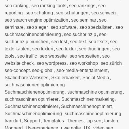
seo ranking
,
seo ranking tools
,
seo rankings
,
seo
reporting
,
seo schulung
,
seo schulungen
,
seo schweiz
,
seo search engine optimization
,
seo seminar
,
seo
seminare
,
seo sieger
,
seo software
,
seo spezialisten
,
seo
suchmaschinenoptimierung
,
seo suchprinzip
,
seo
suchprinzip münchen
,
seo test
,
seo text
,
seo texte
,
seo
texte kaufen
,
seo texten
,
seo texter
,
seo thueringen
,
seo
tools
,
seo traffic
,
seo webseite
,
seo webseiten
,
seo
website check
,
seo wordpress
,
seo workshop
,
seo zürich
,
seo-concept. seo-global
,
seo-media-entertainment
,
Skalierbare Websites
,
Skalierbarkeit
,
Social Media
,
suchmaschienen optimierung
,
Suchmaschienenoptimierung
,
suchmaschine optimierung
,
suchmaschinen optimierer
,
Suchmaschinenmarketing
,
Suchmaschinenoptimierer
,
Suchmaschinenoptimiert
,
Suchmaschinenoptimierung
,
suchmaschinenoptimierung
frankfurt
,
Support
,
Templates
,
Themes
,
top seo
,
torsten
Monnard
,
Userexperience
,
uwe nolte
,
UX
,
video seo
,