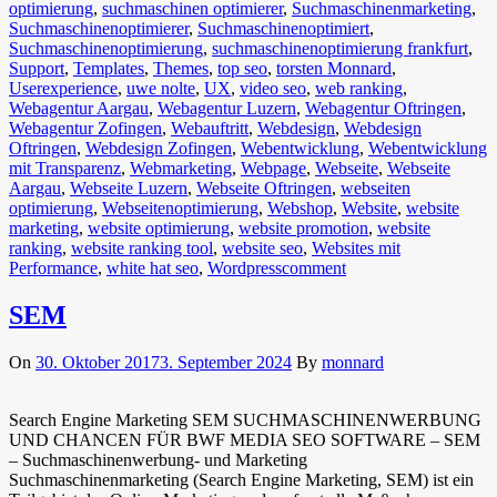
optimierung
,
suchmaschinen optimierer
,
Suchmaschinenmarketing
,
Suchmaschinenoptimierer
,
Suchmaschinenoptimiert
,
Suchmaschinenoptimierung
,
suchmaschinenoptimierung frankfurt
,
Support
,
Templates
,
Themes
,
top seo
,
torsten Monnard
,
Userexperience
,
uwe nolte
,
UX
,
video seo
,
web ranking
,
Webagentur Aargau
,
Webagentur Luzern
,
Webagentur Oftringen
,
Webagentur Zofingen
,
Webauftritt
,
Webdesign
,
Webdesign
Oftringen
,
Webdesign Zofingen
,
Webentwicklung
,
Webentwicklung
mit Transparenz
,
Webmarketing
,
Webpage
,
Webseite
,
Webseite
Aargau
,
Webseite Luzern
,
Webseite Oftringen
,
webseiten
optimierung
,
Webseitenoptimierung
,
Webshop
,
Website
,
website
marketing
,
website optimierung
,
website promotion
,
website
ranking
,
website ranking tool
,
website seo
,
Websites mit
Performance
,
white hat seo
,
Wordpress
comment
SEM
On
30. Oktober 2017
3. September 2024
By
monnard
Search Engine Marketing SEM SUCHMASCHINENWERBUNG
UND CHANCEN FÜR BWF MEDIA SEO SOFTWARE – SEM
– Suchmaschinenwerbung- und Marketing
Suchmaschinenmarketing (Search Engine Marketing, SEM) ist ein