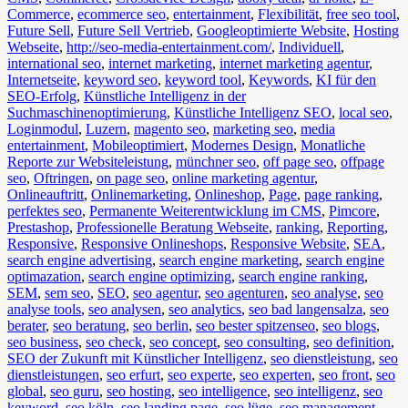
Commerce
,
ecommerce seo
,
entertainment
,
Flexibilität
,
free seo tool
,
Future Sell
,
Future Sell Vertrieb
,
Googleoptimierte Website
,
Hosting
Webseite
,
http://seo-media-entertainment.com/
,
Individuell
,
international seo
,
internet marketing
,
internet marketing agentur
,
Internetseite
,
keyword seo
,
keyword tool
,
Keywords
,
KI für den
SEO-Erfolg
,
Künstliche Intelligenz in der
Suchmaschinenoptimierung
,
Künstliche Intelligenz SEO
,
local seo
,
Loginmodul
,
Luzern
,
magento seo
,
marketing seo
,
media
entertainment
,
Mobileoptimiert
,
Modernes Design
,
Monatliche
Reporte zur Websiteleistung
,
münchner seo
,
off page seo
,
offpage
seo
,
Oftringen
,
on page seo
,
online marketing agentur
,
Onlineauftritt
,
Onlinemarketing
,
Onlineshop
,
Page
,
page ranking
,
perfektes seo
,
Permanente Weiterentwicklung im CMS
,
Pimcore
,
Prestashop
,
Professionelle Beratung Webseite
,
ranking
,
Reporting
,
Responsive
,
Responsive Onlineshops
,
Responsive Website
,
SEA
,
search engine advertising
,
search engine marketing
,
search engine
optimazation
,
search engine optimizing
,
search engine ranking
,
SEM
,
sem seo
,
SEO
,
seo agentur
,
seo agenturen
,
seo analyse
,
seo
analyse tools
,
seo analysen
,
seo analytics
,
seo bad langensalza
,
seo
berater
,
seo beratung
,
seo berlin
,
seo bester spitzenseo
,
seo blogs
,
seo business
,
seo check
,
seo concept
,
seo consulting
,
seo definition
,
SEO der Zukunft mit Künstlicher Intelligenz
,
seo dienstleistung
,
seo
dienstleistungen
,
seo erfurt
,
seo experte
,
seo experten
,
seo front
,
seo
global
,
seo guru
,
seo hosting
,
seo intelligence
,
seo intelligenz
,
seo
keyword
,
seo köln
,
seo landing page
,
seo lüge
,
seo management
,