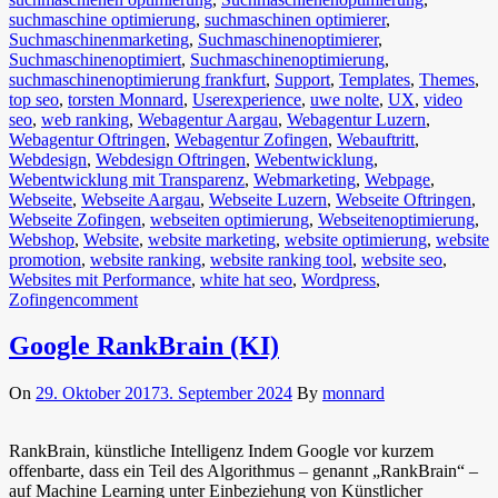
suchmaschine optimierung
,
suchmaschinen optimierer
,
Suchmaschinenmarketing
,
Suchmaschinenoptimierer
,
Suchmaschinenoptimiert
,
Suchmaschinenoptimierung
,
suchmaschinenoptimierung frankfurt
,
Support
,
Templates
,
Themes
,
top seo
,
torsten Monnard
,
Userexperience
,
uwe nolte
,
UX
,
video
seo
,
web ranking
,
Webagentur Aargau
,
Webagentur Luzern
,
Webagentur Oftringen
,
Webagentur Zofingen
,
Webauftritt
,
Webdesign
,
Webdesign Oftringen
,
Webentwicklung
,
Webentwicklung mit Transparenz
,
Webmarketing
,
Webpage
,
Webseite
,
Webseite Aargau
,
Webseite Luzern
,
Webseite Oftringen
,
Webseite Zofingen
,
webseiten optimierung
,
Webseitenoptimierung
,
Webshop
,
Website
,
website marketing
,
website optimierung
,
website
promotion
,
website ranking
,
website ranking tool
,
website seo
,
Websites mit Performance
,
white hat seo
,
Wordpress
,
Zofingen
comment
Google RankBrain (KI)
On
29. Oktober 2017
3. September 2024
By
monnard
RankBrain, künstliche Intelligenz Indem Google vor kurzem
offenbarte, dass ein Teil des Algorithmus – genannt „RankBrain“ –
auf Machine Learning unter Einbeziehung von Künstlicher