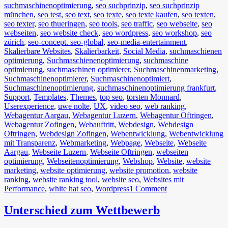
suchmaschinenoptimierung
,
seo suchprinzip
,
seo suchprinzip
münchen
,
seo test
,
seo text
,
seo texte
,
seo texte kaufen
,
seo texten
,
seo texter
,
seo thueringen
,
seo tools
,
seo traffic
,
seo webseite
,
seo
webseiten
,
seo website check
,
seo wordpress
,
seo workshop
,
seo
zürich
,
seo-concept. seo-global
,
seo-media-entertainment
,
Skalierbare Websites
,
Skalierbarkeit
,
Social Media
,
suchmaschienen
optimierung
,
Suchmaschienenoptimierung
,
suchmaschine
optimierung
,
suchmaschinen optimierer
,
Suchmaschinenmarketing
,
Suchmaschinenoptimierer
,
Suchmaschinenoptimiert
,
Suchmaschinenoptimierung
,
suchmaschinenoptimierung frankfurt
,
Support
,
Templates
,
Themes
,
top seo
,
torsten Monnard
,
Userexperience
,
uwe nolte
,
UX
,
video seo
,
web ranking
,
Webagentur Aargau
,
Webagentur Luzern
,
Webagentur Oftringen
,
Webagentur Zofingen
,
Webauftritt
,
Webdesign
,
Webdesign
Oftringen
,
Webdesign Zofingen
,
Webentwicklung
,
Webentwicklung
mit Transparenz
,
Webmarketing
,
Webpage
,
Webseite
,
Webseite
Aargau
,
Webseite Luzern
,
Webseite Oftringen
,
webseiten
optimierung
,
Webseitenoptimierung
,
Webshop
,
Website
,
website
marketing
,
website optimierung
,
website promotion
,
website
ranking
,
website ranking tool
,
website seo
,
Websites mit
Performance
,
white hat seo
,
Wordpress
1 Comment
Unterschied zum Wettbewerb