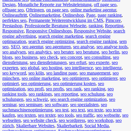
Design
,
Monatliche Reporte zur Websiteleistung
,
off page seo
,
offpage seo
,
Oftringen
,
on page seo
,
online marketing agentur
,
Onlineauftritt
,
Onlinemarketing
,
Onlineshop
,
Page
,
page ranking
,
perfektes seo
,
Permanente Weiterentwicklung im CMS
,
Pimcore
,
Prestashop
,
Professionelle Beratung Webseite
,
ranking
,
Reporting
,
Responsive
,
Responsive Onlineshops
,
Responsive Website
,
search
engine advertising
,
search engine marketing
,
search engine
optimazation
,
search engine optimizing
,
search engine ranking
,
sem
seo
,
SEO
,
seo agentur
,
seo agenturen
,
seo analyse
,
seo analyse tools
,
seo analysen
,
seo analytics
,
seo berater
,
seo beratung
,
seo berlin
,
seo
blogs
,
seo business
,
seo check
,
seo concept
,
seo consulting
,
seo
dienstleistung
,
seo dienstleistungen
,
seo erfurt
,
seo experte
,
seo
experten
,
seo global
,
seo hosting
,
seo intelligence
,
seo intelligenz
,
seo keyword
,
seo köln
,
seo landing page
,
seo management
,
seo
münchen
,
seo online marketing
,
seo optimieren
,
seo optimierer
,
seo
optimiert
,
seo optimierung
,
seo optimierung kosten
,
seo
optimization
,
seo profi
,
seo profis
,
seo rank
,
seo ranking
,
seo
ranking tools
,
seo rankings
,
seo reporting
,
seo schulung
,
seo
schulungen
,
seo schweiz
,
seo search engine optimization
,
seo
seminar
,
seo seminare
,
seo software
,
seo spezialisten
,
seo
suchmaschinenoptimierung
,
seo test
,
seo text
,
seo texte
,
seo texte
kaufen
,
seo texten
,
seo texter
,
seo tools
,
seo traffic
,
seo webseite
,
seo
webseiten
,
seo website check
,
seo wordpress
,
seo workshop
,
seo
zürich
,
Skalierbare Websites
,
Skalierbarkeit
,
Social Media
,
suchmaschienen optimierung
,
Suchmaschienenoptimierung
,