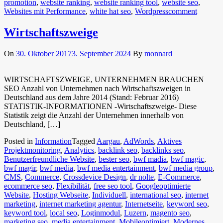
promotion
,
website ranking
,
website ranking tool
,
website seo
,
Websites mit Performance
,
white hat seo
,
Wordpress
comment
Wirtschaftszweige
On
30. Oktober 2017
3. September 2024
By
monnard
WIRTSCHAFTSZWEIGE, UNTERNEHMEN BRAUCHEN
SEO Anzahl von Unternehmen nach Wirtschaftszweigen in
Deutschland aus dem Jahre 2014 (Stand: Februar 2016)
STATISTIK-INFORMATIONEN -Wirtschaftszweige- Diese
Statistik zeigt die Anzahl der Unternehmen innerhalb von
Deutschland, […]
Posted in
Information
Tagged
Aargau
,
AdWords
,
Aktives
Projektmonitoring
,
Analytics
,
backlink seo
,
backlinks seo
,
Benutzerfreundliche Website
,
bester seo
,
bwf madia
,
bwf magic
,
bwf magir
,
bwf media
,
bwf media entertainment
,
bwf media group
,
CMS
,
Commerce
,
Crossdevice Design
,
dr nolte
,
E-Commerce
,
ecommerce seo
,
Flexibilität
,
free seo tool
,
Googleoptimierte
Website
,
Hosting Webseite
,
Individuell
,
international seo
,
internet
marketing
,
internet marketing agentur
,
Internetseite
,
keyword seo
,
keyword tool
,
local seo
,
Loginmodul
,
Luzern
,
magento seo
,
marketing seo
,
media entertainment
,
Mobileoptimiert
,
Modernes