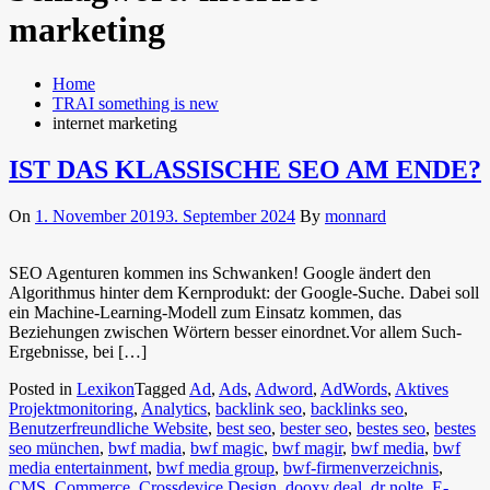
marketing
Home
TRAI something is new
internet marketing
IST DAS KLASSISCHE SEO AM ENDE?
On
1. November 2019
3. September 2024
By
monnard
SEO Agenturen kommen ins Schwanken! Google ändert den
Algorithmus hinter dem Kernprodukt: der Google-Suche. Dabei soll
ein Machine-Learning-Modell zum Einsatz kommen, das
Beziehungen zwischen Wörtern besser einordnet.Vor allem Such-
Ergebnisse, bei […]
Posted in
Lexikon
Tagged
Ad
,
Ads
,
Adword
,
AdWords
,
Aktives
Projektmonitoring
,
Analytics
,
backlink seo
,
backlinks seo
,
Benutzerfreundliche Website
,
best seo
,
bester seo
,
bestes seo
,
bestes
seo münchen
,
bwf madia
,
bwf magic
,
bwf magir
,
bwf media
,
bwf
media entertainment
,
bwf media group
,
bwf-firmenverzeichnis
,
CMS
,
Commerce
,
Crossdevice Design
,
dooxy deal
,
dr nolte
,
E-