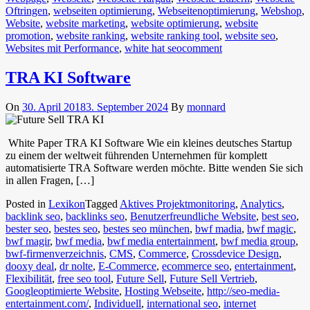
Oftringen
,
webseiten optimierung
,
Webseitenoptimierung
,
Webshop
,
Website
,
website marketing
,
website optimierung
,
website
promotion
,
website ranking
,
website ranking tool
,
website seo
,
Websites mit Performance
,
white hat seo
comment
TRA KI Software
On
30. April 2018
3. September 2024
By
monnard
White Paper TRA KI Software Wie ein kleines deutsches Startup
zu einem der weltweit führenden Unternehmen für komplett
automatisierte TRA Software werden möchte. Bitte wenden Sie sich
in allen Fragen, […]
Posted in
Lexikon
Tagged
Aktives Projektmonitoring
,
Analytics
,
backlink seo
,
backlinks seo
,
Benutzerfreundliche Website
,
best seo
,
bester seo
,
bestes seo
,
bestes seo münchen
,
bwf madia
,
bwf magic
,
bwf magir
,
bwf media
,
bwf media entertainment
,
bwf media group
,
bwf-firmenverzeichnis
,
CMS
,
Commerce
,
Crossdevice Design
,
dooxy deal
,
dr nolte
,
E-Commerce
,
ecommerce seo
,
entertainment
,
Flexibilität
,
free seo tool
,
Future Sell
,
Future Sell Vertrieb
,
Googleoptimierte Website
,
Hosting Webseite
,
http://seo-media-
entertainment.com/
,
Individuell
,
international seo
,
internet