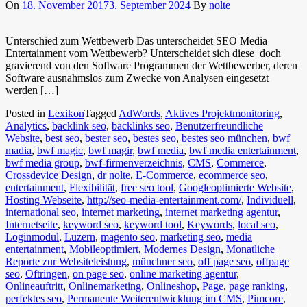
On
18. November 2017
3. September 2024
By
nolte
Unterschied zum Wettbewerb Das unterscheidet SEO Media
Entertainment vom Wettbewerb? Unterscheidet sich diese doch
gravierend von den Software Programmen der Wettbewerber, deren
Software ausnahmslos zum Zwecke von Analysen eingesetzt
werden […]
Posted in
Lexikon
Tagged
AdWords
,
Aktives Projektmonitoring
,
Analytics
,
backlink seo
,
backlinks seo
,
Benutzerfreundliche
Website
,
best seo
,
bester seo
,
bestes seo
,
bestes seo münchen
,
bwf
madia
,
bwf magic
,
bwf magir
,
bwf media
,
bwf media entertainment
,
bwf media group
,
bwf-firmenverzeichnis
,
CMS
,
Commerce
,
Crossdevice Design
,
dr nolte
,
E-Commerce
,
ecommerce seo
,
entertainment
,
Flexibilität
,
free seo tool
,
Googleoptimierte Website
,
Hosting Webseite
,
http://seo-media-entertainment.com/
,
Individuell
,
international seo
,
internet marketing
,
internet marketing agentur
,
Internetseite
,
keyword seo
,
keyword tool
,
Keywords
,
local seo
,
Loginmodul
,
Luzern
,
magento seo
,
marketing seo
,
media
entertainment
,
Mobileoptimiert
,
Modernes Design
,
Monatliche
Reporte zur Websiteleistung
,
münchner seo
,
off page seo
,
offpage
seo
,
Oftringen
,
on page seo
,
online marketing agentur
,
Onlineauftritt
,
Onlinemarketing
,
Onlineshop
,
Page
,
page ranking
,
perfektes seo
,
Permanente Weiterentwicklung im CMS
,
Pimcore
,