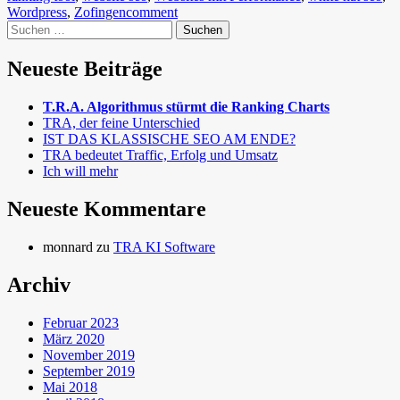
Wordpress
,
Zofingen
comment
Suchen
nach:
Neueste Beiträge
T.R.A. Algorithmus stürmt die Ranking Charts
TRA, der feine Unterschied
IST DAS KLASSISCHE SEO AM ENDE?
TRA bedeutet Traffic, Erfolg und Umsatz
Ich will mehr
Neueste Kommentare
monnard
zu
TRA KI Software
Archiv
Februar 2023
März 2020
November 2019
September 2019
Mai 2018