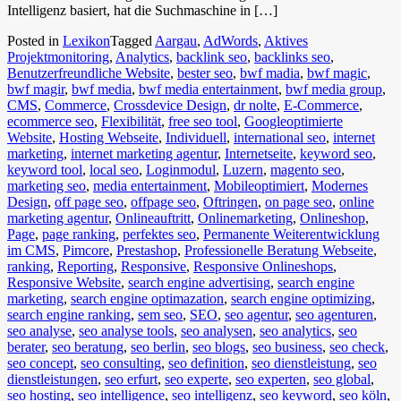
Intelligenz basiert, hat die Suchmaschine in […]
Posted in
Lexikon
Tagged
Aargau
,
AdWords
,
Aktives
Projektmonitoring
,
Analytics
,
backlink seo
,
backlinks seo
,
Benutzerfreundliche Website
,
bester seo
,
bwf madia
,
bwf magic
,
bwf magir
,
bwf media
,
bwf media entertainment
,
bwf media group
,
CMS
,
Commerce
,
Crossdevice Design
,
dr nolte
,
E-Commerce
,
ecommerce seo
,
Flexibilität
,
free seo tool
,
Googleoptimierte
Website
,
Hosting Webseite
,
Individuell
,
international seo
,
internet
marketing
,
internet marketing agentur
,
Internetseite
,
keyword seo
,
keyword tool
,
local seo
,
Loginmodul
,
Luzern
,
magento seo
,
marketing seo
,
media entertainment
,
Mobileoptimiert
,
Modernes
Design
,
off page seo
,
offpage seo
,
Oftringen
,
on page seo
,
online
marketing agentur
,
Onlineauftritt
,
Onlinemarketing
,
Onlineshop
,
Page
,
page ranking
,
perfektes seo
,
Permanente Weiterentwicklung
im CMS
,
Pimcore
,
Prestashop
,
Professionelle Beratung Webseite
,
ranking
,
Reporting
,
Responsive
,
Responsive Onlineshops
,
Responsive Website
,
search engine advertising
,
search engine
marketing
,
search engine optimazation
,
search engine optimizing
,
search engine ranking
,
sem seo
,
SEO
,
seo agentur
,
seo agenturen
,
seo analyse
,
seo analyse tools
,
seo analysen
,
seo analytics
,
seo
berater
,
seo beratung
,
seo berlin
,
seo blogs
,
seo business
,
seo check
,
seo concept
,
seo consulting
,
seo definition
,
seo dienstleistung
,
seo
dienstleistungen
,
seo erfurt
,
seo experte
,
seo experten
,
seo global
,
seo hosting
,
seo intelligence
,
seo intelligenz
,
seo keyword
,
seo köln
,