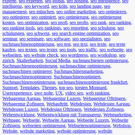
experte
,
seo experten
,
seo global
,
seo hosting
,
seo intelligence
,
seo
intelligenz
,
seo keyword
,
seo köln
,
seo landing page
,
seo
management
,
seo münchen
,
seo online marketing
,
seo optimieren
,
seo optimierer
,
seo optimiert
,
seo optimierung
,
seo optimierung
kosten
,
seo optimization
,
seo profi
,
seo profis
,
seo rank
,
seo ranking
,
seo ranking tools
,
seo rankings
,
seo reporting
,
seo schulung
,
seo
schulungen
,
seo schweiz
,
seo search engine optimization
,
seo
seminar
,
seo seminare
,
seo software
,
seo spezialisten
,
seo
suchmaschinenoptimierung
,
seo test
,
seo text
,
seo texte
,
seo texte
kaufen
,
seo texten
,
seo texter
,
seo tools
,
seo traffic
,
seo webseite
,
seo
webseiten
,
seo website check
,
seo wordpress
,
seo workshop
,
seo
zürich
,
Skalierbarkeit
,
Social Media
,
suchmaschienen optimierung
,
Suchmaschienenoptimierung
,
suchmaschine optimierung
,
suchmaschinen optimierer
,
Suchmaschinenmarketing
,
Suchmaschinenoptimierer
,
Suchmaschinenoptimiert
,
Suchmaschinenoptimierung
,
suchmaschinenoptimierung frankfurt
,
Support
,
Templates
,
Themes
,
top seo
,
torsten Monnard
,
Userexperience
,
uwe nolte
,
UX
,
video seo
,
web ranking
,
Webagentur Aargau
,
Webagentur Luzern
,
Webagentur Oftringen
,
Webagentur Zofingen
,
Webauftritt
,
Webdesign
,
Webdesign Aargau
,
Webdesign Luzern
,
Webdesign Oftringen
,
Webdesign Zofingen
,
Webentwicklung
,
Webentwicklung mit Transparenz
,
Webmarketing
,
Webpage
,
Webseite
,
Webseite Aargau
,
Webseite Luzern
,
Webseite
Zofingen
,
webseiten optimierung
,
Webseitenoptimierung
,
Webshop
,
Website
,
website marketing
,
website optimierung
,
website