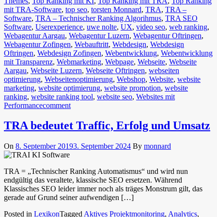
Themes
,
Top Ranking mit KI
,
Top Ranking mit TRA
,
Top Ranking
mit TRA-Software
,
top seo
,
torsten Monnard
,
TRA
,
TRA –
Software
,
TRA – Technischer Ranking Algorihmus
,
TRA SEO
Software
,
Userexperience
,
uwe nolte
,
UX
,
video seo
,
web ranking
,
Webagentur Aargau
,
Webagentur Luzern
,
Webagentur Oftringen
,
Webagentur Zofingen
,
Webauftritt
,
Webdesign
,
Webdesign
Oftringen
,
Webdesign Zofingen
,
Webentwicklung
,
Webentwicklung
mit Transparenz
,
Webmarketing
,
Webpage
,
Webseite
,
Webseite
Aargau
,
Webseite Luzern
,
Webseite Oftringen
,
webseiten
optimierung
,
Webseitenoptimierung
,
Webshop
,
Website
,
website
marketing
,
website optimierung
,
website promotion
,
website
ranking
,
website ranking tool
,
website seo
,
Websites mit
Performance
comment
TRA bedeutet Traffic, Erfolg und Umsatz
On
8. September 2019
3. September 2024
By
monnard
TRA = „Technischer Ranking Automatismus“ und wird nun
endgültig das veraltete, klassische SEO ersetzen. Während
Klassisches SEO leider immer noch als träges Monstrum gilt, das
gerade auf Grund seiner aufwendigen […]
Posted in
Lexikon
Tagged
Aktives Projektmonitoring
,
Analytics
,