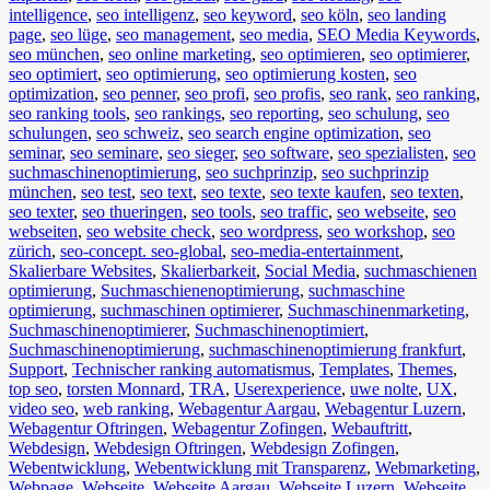
intelligence
,
seo intelligenz
,
seo keyword
,
seo köln
,
seo landing
page
,
seo lüge
,
seo management
,
seo media
,
SEO Media Keywords
,
seo münchen
,
seo online marketing
,
seo optimieren
,
seo optimierer
,
seo optimiert
,
seo optimierung
,
seo optimierung kosten
,
seo
optimization
,
seo penner
,
seo profi
,
seo profis
,
seo rank
,
seo ranking
,
seo ranking tools
,
seo rankings
,
seo reporting
,
seo schulung
,
seo
schulungen
,
seo schweiz
,
seo search engine optimization
,
seo
seminar
,
seo seminare
,
seo sieger
,
seo software
,
seo spezialisten
,
seo
suchmaschinenoptimierung
,
seo suchprinzip
,
seo suchprinzip
münchen
,
seo test
,
seo text
,
seo texte
,
seo texte kaufen
,
seo texten
,
seo texter
,
seo thueringen
,
seo tools
,
seo traffic
,
seo webseite
,
seo
webseiten
,
seo website check
,
seo wordpress
,
seo workshop
,
seo
zürich
,
seo-concept. seo-global
,
seo-media-entertainment
,
Skalierbare Websites
,
Skalierbarkeit
,
Social Media
,
suchmaschienen
optimierung
,
Suchmaschienenoptimierung
,
suchmaschine
optimierung
,
suchmaschinen optimierer
,
Suchmaschinenmarketing
,
Suchmaschinenoptimierer
,
Suchmaschinenoptimiert
,
Suchmaschinenoptimierung
,
suchmaschinenoptimierung frankfurt
,
Support
,
Technischer ranking automatismus
,
Templates
,
Themes
,
top seo
,
torsten Monnard
,
TRA
,
Userexperience
,
uwe nolte
,
UX
,
video seo
,
web ranking
,
Webagentur Aargau
,
Webagentur Luzern
,
Webagentur Oftringen
,
Webagentur Zofingen
,
Webauftritt
,
Webdesign
,
Webdesign Oftringen
,
Webdesign Zofingen
,
Webentwicklung
,
Webentwicklung mit Transparenz
,
Webmarketing
,
Webpage
,
Webseite
,
Webseite Aargau
,
Webseite Luzern
,
Webseite