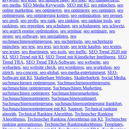
seo media
,
SEO Media Keywords
,
SEO mit KI
,
seo münchen
,
seo
online marketing
,
seo optimieren
,
seo optimierer
,
seo optimiert
,
seo
optimierung
,
seo optimierung kosten
,
seo optimization
,
seo penner
,
seo profi
,
seo profis
,
seo rank
,
seo ranking
,
seo ranking tools
,
seo
rankings
,
seo reporting
,
seo schulung
,
seo schulungen
,
seo schweiz
,
seo search engine optimization
,
seo seminar
,
seo seminare
,
seo
sieger
,
seo software
,
seo spezialisten
,
seo
suchmaschinenoptimierung
,
seo suchprinzip
,
seo suchprinzip
münchen
,
seo test
,
seo text
,
seo texte
,
seo texte kaufen
,
seo texten
,
seo texter
,
seo thueringen
,
seo tools
,
seo traffic
,
SEO Trend 2020 mit
KI
,
SEO Trend mit KI
,
SEO Trend mit Künstlicher Intelligenz
,
SEO
Trend TRA
,
SEO Trend TRA-Software
,
seo webseite
,
seo
webseiten
,
seo website check
,
seo wordpress
,
seo workshop
,
seo
zürich
,
seo-concept. seo-global
,
seo-media-entertainment
,
SEO-
Software mit KI
,
Skalierbare Websites
,
Skalierbarkeit
,
Social Media
,
suchmaschienen optimierung
,
Suchmaschienenoptimierung
,
suchmaschine optimierung
,
Suchmaschinen Marketing
,
suchmaschinen optimierer
,
Suchmaschinenmarketing
,
Suchmaschinenoptimierer
,
Suchmaschinenoptimiert
,
Suchmaschinenoptimierung
,
suchmaschinenoptimierung frankfurt
,
Suchmaschinenoptimierung mit KI
,
Support
,
Technical ranking
algorith
,
Technical Ranking Algorithm
,
Technischer Ranking
Algorithmus
,
Technischer Ranking Algorithmus mit KI
,
Technischer
ranking automatismus
,
Technischer Rankingalorithmus
,
Templates
,