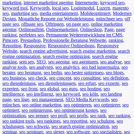
marketing
,
internet marketing agentur
,
Internetseite
,
keyword seo
,
keyword tool
,
Keywords
,
local seo
,
Loginmodul
,
Luzern
,
magento
seo
,
marketing seo
,
media entertainment
,
Mobileoptimiert
,
Modernes
Design
,
Monatliche Reporte zur Websiteleistung
,
münchner seo
,
off
page seo
,
offpage seo
,
Oftringen
,
on page seo
,
online marketing
agentur
,
Onlineauftritt
,
Onlinemarketing
,
Onlineshop
,
Page
,
page
ranking
,
perfektes seo
,
Permanente Weiterentwicklung im CMS
,
Pimcore
,
Prestashop
,
Professionelle Beratung Webseite
,
ranking
,
Reporting
,
Responsive
,
Responsive Onlineshops
,
Responsive
Website
,
search engine advertising
,
search engine marketing
,
search
engine optimazation
,
search engine optimizing
,
search engine
ranking
,
sem seo
,
SEO
,
seo agentur
,
seo agenturen
,
seo analyse
,
seo
analyse tools
,
seo analysen
,
seo analytics
,
seo bad langensalza
,
seo
berater
,
seo beratung
,
seo berlin
,
seo bester spitzenseo
,
seo blogs
,
seo business
,
seo check
,
seo concept
,
seo consulting
,
seo definition
,
seo dienstleistung
,
seo dienstleistungen
,
seo erfurt
,
seo experte
,
seo
experten
,
seo front
,
seo global
,
seo guru
,
seo hosting
,
seo
intelligence
,
seo intelligenz
,
seo keyword
,
seo köln
,
seo landing
page
,
seo lüge
,
seo management
,
SEO Media Keywords
,
seo
münchen
,
seo online marketing
,
seo optimieren
,
seo optimierer
,
seo
optimiert
,
seo optimierung
,
seo optimierung kosten
,
seo
optimization
,
seo penner
,
seo profi
,
seo profis
,
seo rank
,
seo ranking
,
seo ranking tools
,
seo rankings
,
seo reporting
,
seo schulung
,
seo
schulungen
,
seo schweiz
,
seo search engine optimization
,
seo
seminar
,
seo seminare
,
seo sieger
,
seo software
,
seo spezialisten
,
seo