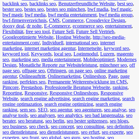
backlink seo
,
backlinks seo
,
Benutzerfreundliche Website
,
best seo
,
bester seo
,
bestes seo
,
bestes seo münchen
,
bwf madia
,
bwf magic
,
bwf magir
,
bwf media
,
bwf media entertainment
,
bwf media group
,
bwf-firmenverzeichnis
,
CMS
,
Commerce
,
Crossdevice Design
,
dooxy deal
,
dr nolte
,
E-Commerce
,
ecommerce seo
,
entertainment
,
Flexibilität
,
free seo tool
,
Future Sell
,
Future Sell Vertrieb
,
Googleoptimierte Website
,
Hosting Webseite
,
http://seo-media-
entertainment.com/
,
Individuell
,
international seo
,
internet
marketing
,
internet marketing agentur
,
Internetseite
,
keyword seo
,
keyword tool
,
Keywords
,
local seo
,
Loginmodul
,
Luzern
,
magento
seo
,
marketing seo
,
media entertainment
,
Mobileoptimiert
,
Modernes
Design
,
Monatliche Reporte zur Websiteleistung
,
münchner seo
,
off
page seo
,
offpage seo
,
Oftringen
,
on page seo
,
online marketing
agentur
,
Onlineauftritt
,
Onlinemarketing
,
Onlineshop
,
Page
,
page
ranking
,
perfektes seo
,
Permanente Weiterentwicklung im CMS
,
Pimcore
,
Prestashop
,
Professionelle Beratung Webseite
,
ranking
,
Reporting
,
Responsive
,
Responsive Onlineshops
,
Responsive
Website
,
search engine advertising
,
search engine marketing
,
search
engine optimazation
,
search engine optimizing
,
search engine
ranking
,
sem seo
,
SEO
,
seo agentur
,
seo agenturen
,
seo analyse
,
seo
analyse tools
,
seo analysen
,
seo analytics
,
seo bad langensalza
,
seo
berater
,
seo beratung
,
seo berlin
,
seo bester spitzenseo
,
seo blogs
,
seo business
,
seo check
,
seo concept
,
seo consulting
,
seo definition
,
seo dienstleistung
,
seo dienstleistungen
,
seo erfurt
,
seo experte
,
seo
experten
,
seo front
,
seo global
,
seo guru
,
seo hosting
,
seo