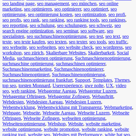
seo landing page
,
seo management
,
seo münchen
,
seo online
marketing
,
seo optimieren
,
seo optimierer
,
seo optimiert
,
seo
optimierung
,
seo optimierung kosten
,
seo optimization
,
seo profi
,
seo profis
,
seo rank
,
seo ranking
,
seo ranking tools
,
seo rankings
,
seo reporting
,
seo schulung
,
seo schulungen
,
seo schweiz
,
seo
search engine optimization
,
seo seminar
,
seo software
,
seo
spezialisten
,
seo suchmaschinenoptimierung
,
seo test
,
seo text
,
seo
texte
,
seo texte kaufen
,
seo texten
,
seo texter
,
seo tools
,
seo traffic
,
seo webseite
,
seo webseiten
,
seo website check
,
seo wordpress
,
seo
workshop
,
seo zürich
,
Skalierbare Websites
,
Skalierbarkeit
,
Social
Media
,
suchmaschienen optimierung
,
Suchmaschienenoptimierung
,
suchmaschine optimierung
,
suchmaschinen optimierer
,
Suchmaschinenmarketing
,
Suchmaschinenoptimierer
,
Suchmaschinenoptimiert
,
Suchmaschinenoptimierung
,
suchmaschinenoptimierung frankfurt
,
Support
,
Templates
,
Themes
,
top seo
,
torsten Monnard
,
Userexperience
,
uwe nolte
,
UX
,
video
seo
,
web ranking
,
Webagentur Aargau
,
Webagentur Luzern
,
Webagentur Oftringen
,
Webagentur Zofingen
,
Webauftritt
,
Webdesign
,
Webdesign Aargau
,
Webdesign Luzern
,
Webentwicklung
,
Webentwicklung mit Transparenz
,
Webmarketing
,
Webpage
,
Webseite
,
Webseite Aargau
,
Webseite Luzern
,
Webseite
Oftringen
,
Webseite Zofingen
,
webseiten optimierung
,
Webseitenoptimierung
,
Webshop
,
Website
,
website marketing
,
website optimierung
,
website promotion
,
website ranking
,
website
ranking tool
,
website seo
,
Websites mit Performance
,
white hat seo
,