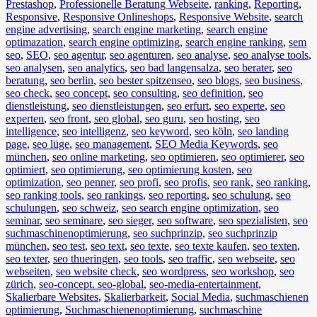
Prestashop
,
Professionelle Beratung Webseite
,
ranking
,
Reporting
,
Responsive
,
Responsive Onlineshops
,
Responsive Website
,
search
engine advertising
,
search engine marketing
,
search engine
optimazation
,
search engine optimizing
,
search engine ranking
,
sem
seo
,
SEO
,
seo agentur
,
seo agenturen
,
seo analyse
,
seo analyse tools
,
seo analysen
,
seo analytics
,
seo bad langensalza
,
seo berater
,
seo
beratung
,
seo berlin
,
seo bester spitzenseo
,
seo blogs
,
seo business
,
seo check
,
seo concept
,
seo consulting
,
seo definition
,
seo
dienstleistung
,
seo dienstleistungen
,
seo erfurt
,
seo experte
,
seo
experten
,
seo front
,
seo global
,
seo guru
,
seo hosting
,
seo
intelligence
,
seo intelligenz
,
seo keyword
,
seo köln
,
seo landing
page
,
seo lüge
,
seo management
,
SEO Media Keywords
,
seo
münchen
,
seo online marketing
,
seo optimieren
,
seo optimierer
,
seo
optimiert
,
seo optimierung
,
seo optimierung kosten
,
seo
optimization
,
seo penner
,
seo profi
,
seo profis
,
seo rank
,
seo ranking
,
seo ranking tools
,
seo rankings
,
seo reporting
,
seo schulung
,
seo
schulungen
,
seo schweiz
,
seo search engine optimization
,
seo
seminar
,
seo seminare
,
seo sieger
,
seo software
,
seo spezialisten
,
seo
suchmaschinenoptimierung
,
seo suchprinzip
,
seo suchprinzip
münchen
,
seo test
,
seo text
,
seo texte
,
seo texte kaufen
,
seo texten
,
seo texter
,
seo thueringen
,
seo tools
,
seo traffic
,
seo webseite
,
seo
webseiten
,
seo website check
,
seo wordpress
,
seo workshop
,
seo
zürich
,
seo-concept. seo-global
,
seo-media-entertainment
,
Skalierbare Websites
,
Skalierbarkeit
,
Social Media
,
suchmaschienen
optimierung
,
Suchmaschienenoptimierung
,
suchmaschine