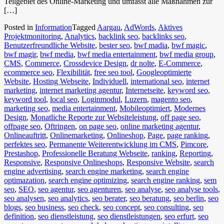
Teilgebiet des Online-Marketing und umfasst alle Maßnahmen zur
[…]
Posted in
Information
Tagged
Aargau
,
AdWords
,
Aktives
Projektmonitoring
,
Analytics
,
backlink seo
,
backlinks seo
,
Benutzerfreundliche Website
,
bester seo
,
bwf madia
,
bwf magic
,
bwf magir
,
bwf media
,
bwf media entertainment
,
bwf media group
,
CMS
,
Commerce
,
Crossdevice Design
,
dr nolte
,
E-Commerce
,
ecommerce seo
,
Flexibilität
,
free seo tool
,
Googleoptimierte
Website
,
Hosting Webseite
,
Individuell
,
international seo
,
internet
marketing
,
internet marketing agentur
,
Internetseite
,
keyword seo
,
keyword tool
,
local seo
,
Loginmodul
,
Luzern
,
magento seo
,
marketing seo
,
media entertainment
,
Mobileoptimiert
,
Modernes
Design
,
Monatliche Reporte zur Websiteleistung
,
off page seo
,
offpage seo
,
Oftringen
,
on page seo
,
online marketing agentur
,
Onlineauftritt
,
Onlinemarketing
,
Onlineshop
,
Page
,
page ranking
,
perfektes seo
,
Permanente Weiterentwicklung im CMS
,
Pimcore
,
Prestashop
,
Professionelle Beratung Webseite
,
ranking
,
Reporting
,
Responsive
,
Responsive Onlineshops
,
Responsive Website
,
search
engine advertising
,
search engine marketing
,
search engine
optimazation
,
search engine optimizing
,
search engine ranking
,
sem
seo
,
SEO
,
seo agentur
,
seo agenturen
,
seo analyse
,
seo analyse tools
,
seo analysen
,
seo analytics
,
seo berater
,
seo beratung
,
seo berlin
,
seo
blogs
,
seo business
,
seo check
,
seo concept
,
seo consulting
,
seo
definition
,
seo dienstleistung
,
seo dienstleistungen
,
seo erfurt
,
seo