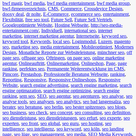
bwf magir
,
bwf media
,
bwf media entertainment
,
bwf media group
,
bwf-firmenverzeichnis
,
CMS
,
Commerce
,
Crossdevice Design
,
dooxy deal
,
dr nolte
,
E-Commerce
,
ecommerce seo
,
entertainment
,
Flexibilität
,
free seo tool
,
Future Sell
,
Future Sell Vertrieb
,
Googleoptimierte Website
,
Hosting Webseite
,
http://seo-media-
entertainment.com/
,
Individuell
,
international seo
,
internet
marketing
,
internet marketing agentur
,
Internetseite
,
keyword seo
,
keyword tool
,
Keywords
,
local seo
,
Loginmodul
,
Luzern
,
magento
seo
,
marketing seo
,
media entertainment
,
Mobileoptimiert
,
Modernes
Design
,
Monatliche Reporte zur Websiteleistung
,
münchner seo
,
off
page seo
,
offpage seo
,
Oftringen
,
on page seo
,
online marketing
agentur
,
Onlineauftritt
,
Onlinemarketing
,
Onlineshop
,
Page
,
page
ranking
,
perfektes seo
,
Permanente Weiterentwicklung im CMS
,
Pimcore
,
Prestashop
,
Professionelle Beratung Webseite
,
ranking
,
Reporting
,
Responsive
,
Responsive Onlineshops
,
Responsive
Website
,
search engine advertising
,
search engine marketing
,
search
engine optimazation
,
search engine optimizing
,
search engine
ranking
,
sem seo
,
SEO
,
seo agentur
,
seo agenturen
,
seo analyse
,
seo
analyse tools
,
seo analysen
,
seo analytics
,
seo bad langensalza
,
seo
berater
,
seo beratung
,
seo berlin
,
seo bester spitzenseo
,
seo blogs
,
seo business
,
seo check
,
seo concept
,
seo consulting
,
seo definition
,
seo dienstleistung
,
seo dienstleistungen
,
seo erfurt
,
seo experte
,
seo
experten
,
seo front
,
seo global
,
seo guru
,
seo hosting
,
seo
intelligence
,
seo intelligenz
,
seo keyword
,
seo köln
,
seo landing
page
,
seo lüge
,
seo management
,
seo media
,
SEO Media Keywords
,