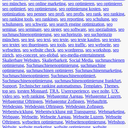
seo münchen
,
seo online marketing
,
seo optimieren
,
seo optimierer
,
seo optimiert
,
seo optimierung
,
seo optimierung kosten
,
seo
optimization
,
seo penner
,
seo profi
,
seo profis
,
seo rank
,
seo ranking
,
seo ranking tools
,
seo rankings
,
seo reporting
,
seo schulung
,
seo
schulungen
,
seo schweiz
,
seo search engine optimization
,
seo
seminar
,
seo seminare
,
seo sieger
,
seo software
,
seo spezialisten
,
seo
suchmaschinenoptimierung
,
seo suchprinzip
,
seo suchprinzip
münchen
,
seo test
,
seo text
,
seo texte
,
seo texte kaufen
,
seo texten
,
seo texter
,
seo thueringen
,
seo tools
,
seo traffic
,
seo webseite
,
seo
webseiten
,
seo website check
,
seo wordpress
,
seo workshop
,
seo
zürich
,
seo-concept. seo-global
,
seo-media-entertainment
,
Skalierbare Websites
,
Skalierbarkeit
,
Social Media
,
suchmaschienen
optimierung
,
Suchmaschienenoptimierung
,
suchmaschine
optimierung
,
suchmaschinen optimierer
,
Suchmaschinenmarketing
,
Suchmaschinenoptimierer
,
Suchmaschinenoptimiert
,
Suchmaschinenoptimierung
,
suchmaschinenoptimierung frankfurt
,
Support
,
Technischer ranking automatismus
,
Templates
,
Themes
,
top seo
,
torsten Monnard
,
TRA
,
Userexperience
,
uwe nolte
,
UX
,
video seo
,
web ranking
,
Webagentur Aargau
,
Webagentur Luzern
,
Webagentur Oftringen
,
Webagentur Zofingen
,
Webauftritt
,
Webdesign
,
Webdesign Oftringen
,
Webdesign Zofingen
,
Webentwicklung
,
Webentwicklung mit Transparenz
,
Webmarketing
,
Webpage
,
Webseite
,
Webseite Aargau
,
Webseite Luzern
,
Webseite
Oftringen
,
webseiten optimierung
,
Webseitenoptimierung
,
Webshop
,
Website
,
website marketing
,
website optimierung
,
website