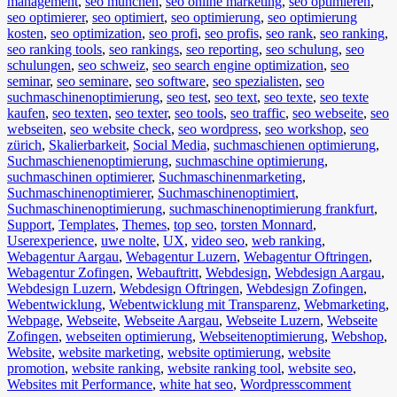
management
,
seo münchen
,
seo online marketing
,
seo optimieren
,
seo optimierer
,
seo optimiert
,
seo optimierung
,
seo optimierung
kosten
,
seo optimization
,
seo profi
,
seo profis
,
seo rank
,
seo ranking
,
seo ranking tools
,
seo rankings
,
seo reporting
,
seo schulung
,
seo
schulungen
,
seo schweiz
,
seo search engine optimization
,
seo
seminar
,
seo seminare
,
seo software
,
seo spezialisten
,
seo
suchmaschinenoptimierung
,
seo test
,
seo text
,
seo texte
,
seo texte
kaufen
,
seo texten
,
seo texter
,
seo tools
,
seo traffic
,
seo webseite
,
seo
webseiten
,
seo website check
,
seo wordpress
,
seo workshop
,
seo
zürich
,
Skalierbarkeit
,
Social Media
,
suchmaschienen optimierung
,
Suchmaschienenoptimierung
,
suchmaschine optimierung
,
suchmaschinen optimierer
,
Suchmaschinenmarketing
,
Suchmaschinenoptimierer
,
Suchmaschinenoptimiert
,
Suchmaschinenoptimierung
,
suchmaschinenoptimierung frankfurt
,
Support
,
Templates
,
Themes
,
top seo
,
torsten Monnard
,
Userexperience
,
uwe nolte
,
UX
,
video seo
,
web ranking
,
Webagentur Aargau
,
Webagentur Luzern
,
Webagentur Oftringen
,
Webagentur Zofingen
,
Webauftritt
,
Webdesign
,
Webdesign Aargau
,
Webdesign Luzern
,
Webdesign Oftringen
,
Webdesign Zofingen
,
Webentwicklung
,
Webentwicklung mit Transparenz
,
Webmarketing
,
Webpage
,
Webseite
,
Webseite Aargau
,
Webseite Luzern
,
Webseite
Zofingen
,
webseiten optimierung
,
Webseitenoptimierung
,
Webshop
,
Website
,
website marketing
,
website optimierung
,
website
promotion
,
website ranking
,
website ranking tool
,
website seo
,
Websites mit Performance
,
white hat seo
,
Wordpress
comment