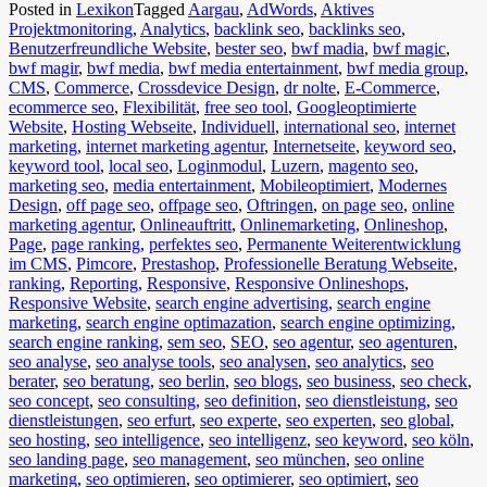
Posted in
Lexikon
Tagged
Aargau
,
AdWords
,
Aktives
Projektmonitoring
,
Analytics
,
backlink seo
,
backlinks seo
,
Benutzerfreundliche Website
,
bester seo
,
bwf madia
,
bwf magic
,
bwf magir
,
bwf media
,
bwf media entertainment
,
bwf media group
,
CMS
,
Commerce
,
Crossdevice Design
,
dr nolte
,
E-Commerce
,
ecommerce seo
,
Flexibilität
,
free seo tool
,
Googleoptimierte
Website
,
Hosting Webseite
,
Individuell
,
international seo
,
internet
marketing
,
internet marketing agentur
,
Internetseite
,
keyword seo
,
keyword tool
,
local seo
,
Loginmodul
,
Luzern
,
magento seo
,
marketing seo
,
media entertainment
,
Mobileoptimiert
,
Modernes
Design
,
off page seo
,
offpage seo
,
Oftringen
,
on page seo
,
online
marketing agentur
,
Onlineauftritt
,
Onlinemarketing
,
Onlineshop
,
Page
,
page ranking
,
perfektes seo
,
Permanente Weiterentwicklung
im CMS
,
Pimcore
,
Prestashop
,
Professionelle Beratung Webseite
,
ranking
,
Reporting
,
Responsive
,
Responsive Onlineshops
,
Responsive Website
,
search engine advertising
,
search engine
marketing
,
search engine optimazation
,
search engine optimizing
,
search engine ranking
,
sem seo
,
SEO
,
seo agentur
,
seo agenturen
,
seo analyse
,
seo analyse tools
,
seo analysen
,
seo analytics
,
seo
berater
,
seo beratung
,
seo berlin
,
seo blogs
,
seo business
,
seo check
,
seo concept
,
seo consulting
,
seo definition
,
seo dienstleistung
,
seo
dienstleistungen
,
seo erfurt
,
seo experte
,
seo experten
,
seo global
,
seo hosting
,
seo intelligence
,
seo intelligenz
,
seo keyword
,
seo köln
,
seo landing page
,
seo management
,
seo münchen
,
seo online
marketing
,
seo optimieren
,
seo optimierer
,
seo optimiert
,
seo