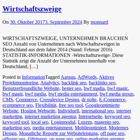
Wirtschaftszweige
On
30. Oktober 2017
3. September 2024
By
monnard
WIRTSCHAFTSZWEIGE, UNTERNEHMEN BRAUCHEN
SEO Anzahl von Unternehmen nach Wirtschaftszweigen in
Deutschland aus dem Jahre 2014 (Stand: Februar 2016)
STATISTIK-INFORMATIONEN -Wirtschaftszweige- Diese
Statistik zeigt die Anzahl der Unternehmen innerhalb von
Deutschland, […]
Posted in
Information
Tagged
Aargau
,
AdWords
,
Aktives
Projektmonitoring
,
Analytics
,
backlink seo
,
backlinks seo
,
Benutzerfreundliche Website
,
bester seo
,
bwf madia
,
bwf magic
,
bwf magir
,
bwf media
,
bwf media entertainment
,
bwf media group
,
CMS
,
Commerce
,
Crossdevice Design
,
dr nolte
,
E-Commerce
,
ecommerce seo
,
Flexibilität
,
free seo tool
,
Googleoptimierte
Website
,
Hosting Webseite
,
Individuell
,
international seo
,
internet
marketing
,
internet marketing agentur
,
Internetseite
,
keyword seo
,
keyword tool
,
local seo
,
Loginmodul
,
Luzern
,
magento seo
,
marketing seo
,
media entertainment
,
Mobileoptimiert
,
Modernes
Design
,
Monatliche Reporte zur Websiteleistung
,
off page seo
,
offpage seo
,
Oftringen
,
on page seo
,
online marketing agentur
,