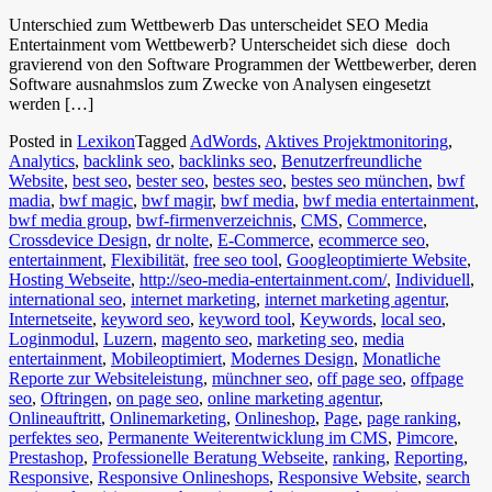
Unterschied zum Wettbewerb Das unterscheidet SEO Media
Entertainment vom Wettbewerb? Unterscheidet sich diese doch
gravierend von den Software Programmen der Wettbewerber, deren
Software ausnahmslos zum Zwecke von Analysen eingesetzt
werden […]
Posted in
Lexikon
Tagged
AdWords
,
Aktives Projektmonitoring
,
Analytics
,
backlink seo
,
backlinks seo
,
Benutzerfreundliche
Website
,
best seo
,
bester seo
,
bestes seo
,
bestes seo münchen
,
bwf
madia
,
bwf magic
,
bwf magir
,
bwf media
,
bwf media entertainment
,
bwf media group
,
bwf-firmenverzeichnis
,
CMS
,
Commerce
,
Crossdevice Design
,
dr nolte
,
E-Commerce
,
ecommerce seo
,
entertainment
,
Flexibilität
,
free seo tool
,
Googleoptimierte Website
,
Hosting Webseite
,
http://seo-media-entertainment.com/
,
Individuell
,
international seo
,
internet marketing
,
internet marketing agentur
,
Internetseite
,
keyword seo
,
keyword tool
,
Keywords
,
local seo
,
Loginmodul
,
Luzern
,
magento seo
,
marketing seo
,
media
entertainment
,
Mobileoptimiert
,
Modernes Design
,
Monatliche
Reporte zur Websiteleistung
,
münchner seo
,
off page seo
,
offpage
seo
,
Oftringen
,
on page seo
,
online marketing agentur
,
Onlineauftritt
,
Onlinemarketing
,
Onlineshop
,
Page
,
page ranking
,
perfektes seo
,
Permanente Weiterentwicklung im CMS
,
Pimcore
,
Prestashop
,
Professionelle Beratung Webseite
,
ranking
,
Reporting
,
Responsive
,
Responsive Onlineshops
,
Responsive Website
,
search