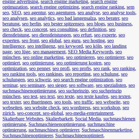
engine advertising
,
search engine marketing
,
search engine
optimazation
,
search engine optimizing
,
search engine ranking
,
sem
seo
,
SEO
,
seo agentur
,
seo agenturen
,
seo analyse
,
seo analyse tools
,
seo analysen
,
seo analytics
,
seo bad langensalza
,
seo berater
,
seo
beratung
,
seo berlin
,
seo bester spitzenseo
,
seo blogs
,
seo business
,
seo check
,
seo concept
,
seo consulting
,
seo definition
,
seo
dienstleistung
,
seo dienstleistungen
,
seo erfurt
,
seo experte
,
seo
experten
,
seo front
,
seo global
,
seo guru
,
seo hosting
,
seo
intelligence
,
seo intelligenz
,
seo keyword
,
seo köln
,
seo landing
page
,
seo lüge
,
seo management
,
SEO Media Keywords
,
seo
münchen
,
seo online marketing
,
seo optimieren
,
seo optimierer
,
seo
optimiert
,
seo optimierung
,
seo optimierung kosten
,
seo
optimization
,
seo penner
,
seo profi
,
seo profis
,
seo rank
,
seo ranking
,
seo ranking tools
,
seo rankings
,
seo reporting
,
seo schulung
,
seo
schulungen
,
seo schweiz
,
seo search engine optimization
,
seo
seminar
,
seo seminare
,
seo sieger
,
seo software
,
seo spezialisten
,
seo
suchmaschinenoptimierung
,
seo suchprinzip
,
seo suchprinzip
münchen
,
seo test
,
seo text
,
seo texte
,
seo texte kaufen
,
seo texten
,
seo texter
,
seo thueringen
,
seo tools
,
seo traffic
,
seo webseite
,
seo
webseiten
,
seo website check
,
seo wordpress
,
seo workshop
,
seo
zürich
,
seo-concept. seo-global
,
seo-media-entertainment
,
Skalierbare Websites
,
Skalierbarkeit
,
Social Media
,
suchmaschienen
optimierung
,
Suchmaschienenoptimierung
,
suchmaschine
optimierung
,
suchmaschinen optimierer
,
Suchmaschinenmarketing
,
Suchmaschinenoptimierer
,
Suchmaschinenoptimiert
,