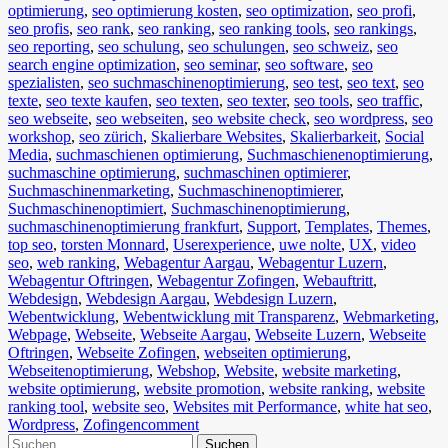
optimierung
,
seo optimierung kosten
,
seo optimization
,
seo profi
,
seo profis
,
seo rank
,
seo ranking
,
seo ranking tools
,
seo rankings
,
seo reporting
,
seo schulung
,
seo schulungen
,
seo schweiz
,
seo
search engine optimization
,
seo seminar
,
seo software
,
seo
spezialisten
,
seo suchmaschinenoptimierung
,
seo test
,
seo text
,
seo
texte
,
seo texte kaufen
,
seo texten
,
seo texter
,
seo tools
,
seo traffic
,
seo webseite
,
seo webseiten
,
seo website check
,
seo wordpress
,
seo
workshop
,
seo zürich
,
Skalierbare Websites
,
Skalierbarkeit
,
Social
Media
,
suchmaschienen optimierung
,
Suchmaschienenoptimierung
,
suchmaschine optimierung
,
suchmaschinen optimierer
,
Suchmaschinenmarketing
,
Suchmaschinenoptimierer
,
Suchmaschinenoptimiert
,
Suchmaschinenoptimierung
,
suchmaschinenoptimierung frankfurt
,
Support
,
Templates
,
Themes
,
top seo
,
torsten Monnard
,
Userexperience
,
uwe nolte
,
UX
,
video
seo
,
web ranking
,
Webagentur Aargau
,
Webagentur Luzern
,
Webagentur Oftringen
,
Webagentur Zofingen
,
Webauftritt
,
Webdesign
,
Webdesign Aargau
,
Webdesign Luzern
,
Webentwicklung
,
Webentwicklung mit Transparenz
,
Webmarketing
,
Webpage
,
Webseite
,
Webseite Aargau
,
Webseite Luzern
,
Webseite
Oftringen
,
Webseite Zofingen
,
webseiten optimierung
,
Webseitenoptimierung
,
Webshop
,
Website
,
website marketing
,
website optimierung
,
website promotion
,
website ranking
,
website
ranking tool
,
website seo
,
Websites mit Performance
,
white hat seo
,
Wordpress
,
Zofingen
comment
Suchen