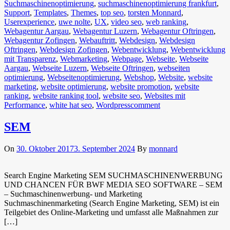
Suchmaschinenoptimierung
,
suchmaschinenoptimierung frankfurt
,
Support
,
Templates
,
Themes
,
top seo
,
torsten Monnard
,
Userexperience
,
uwe nolte
,
UX
,
video seo
,
web ranking
,
Webagentur Aargau
,
Webagentur Luzern
,
Webagentur Oftringen
,
Webagentur Zofingen
,
Webauftritt
,
Webdesign
,
Webdesign
Oftringen
,
Webdesign Zofingen
,
Webentwicklung
,
Webentwicklung
mit Transparenz
,
Webmarketing
,
Webpage
,
Webseite
,
Webseite
Aargau
,
Webseite Luzern
,
Webseite Oftringen
,
webseiten
optimierung
,
Webseitenoptimierung
,
Webshop
,
Website
,
website
marketing
,
website optimierung
,
website promotion
,
website
ranking
,
website ranking tool
,
website seo
,
Websites mit
Performance
,
white hat seo
,
Wordpress
comment
SEM
On
30. Oktober 2017
3. September 2024
By
monnard
Search Engine Marketing SEM SUCHMASCHINENWERBUNG
UND CHANCEN FÜR BWF MEDIA SEO SOFTWARE – SEM
– Suchmaschinenwerbung- und Marketing
Suchmaschinenmarketing (Search Engine Marketing, SEM) ist ein
Teilgebiet des Online-Marketing und umfasst alle Maßnahmen zur
[…]