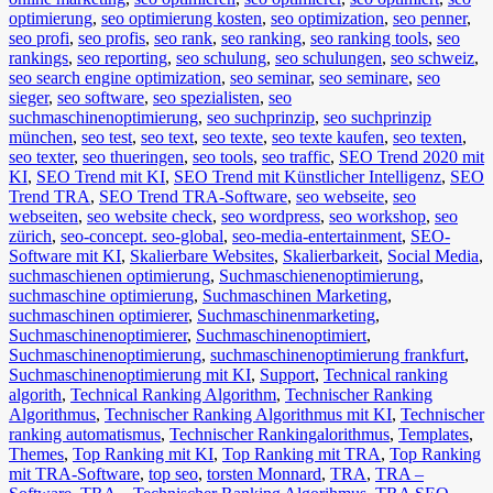
optimierung
,
seo optimierung kosten
,
seo optimization
,
seo penner
,
seo profi
,
seo profis
,
seo rank
,
seo ranking
,
seo ranking tools
,
seo
rankings
,
seo reporting
,
seo schulung
,
seo schulungen
,
seo schweiz
,
seo search engine optimization
,
seo seminar
,
seo seminare
,
seo
sieger
,
seo software
,
seo spezialisten
,
seo
suchmaschinenoptimierung
,
seo suchprinzip
,
seo suchprinzip
münchen
,
seo test
,
seo text
,
seo texte
,
seo texte kaufen
,
seo texten
,
seo texter
,
seo thueringen
,
seo tools
,
seo traffic
,
SEO Trend 2020 mit
KI
,
SEO Trend mit KI
,
SEO Trend mit Künstlicher Intelligenz
,
SEO
Trend TRA
,
SEO Trend TRA-Software
,
seo webseite
,
seo
webseiten
,
seo website check
,
seo wordpress
,
seo workshop
,
seo
zürich
,
seo-concept. seo-global
,
seo-media-entertainment
,
SEO-
Software mit KI
,
Skalierbare Websites
,
Skalierbarkeit
,
Social Media
,
suchmaschienen optimierung
,
Suchmaschienenoptimierung
,
suchmaschine optimierung
,
Suchmaschinen Marketing
,
suchmaschinen optimierer
,
Suchmaschinenmarketing
,
Suchmaschinenoptimierer
,
Suchmaschinenoptimiert
,
Suchmaschinenoptimierung
,
suchmaschinenoptimierung frankfurt
,
Suchmaschinenoptimierung mit KI
,
Support
,
Technical ranking
algorith
,
Technical Ranking Algorithm
,
Technischer Ranking
Algorithmus
,
Technischer Ranking Algorithmus mit KI
,
Technischer
ranking automatismus
,
Technischer Rankingalorithmus
,
Templates
,
Themes
,
Top Ranking mit KI
,
Top Ranking mit TRA
,
Top Ranking
mit TRA-Software
,
top seo
,
torsten Monnard
,
TRA
,
TRA –