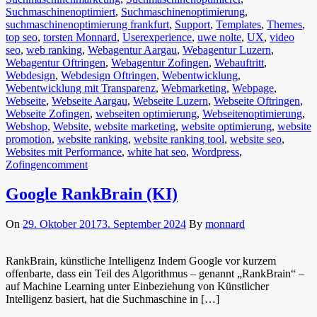
Suchmaschinenoptimiert
,
Suchmaschinenoptimierung
,
suchmaschinenoptimierung frankfurt
,
Support
,
Templates
,
Themes
,
top seo
,
torsten Monnard
,
Userexperience
,
uwe nolte
,
UX
,
video
seo
,
web ranking
,
Webagentur Aargau
,
Webagentur Luzern
,
Webagentur Oftringen
,
Webagentur Zofingen
,
Webauftritt
,
Webdesign
,
Webdesign Oftringen
,
Webentwicklung
,
Webentwicklung mit Transparenz
,
Webmarketing
,
Webpage
,
Webseite
,
Webseite Aargau
,
Webseite Luzern
,
Webseite Oftringen
,
Webseite Zofingen
,
webseiten optimierung
,
Webseitenoptimierung
,
Webshop
,
Website
,
website marketing
,
website optimierung
,
website
promotion
,
website ranking
,
website ranking tool
,
website seo
,
Websites mit Performance
,
white hat seo
,
Wordpress
,
Zofingen
comment
Google RankBrain (KI)
On
29. Oktober 2017
3. September 2024
By
monnard
RankBrain, künstliche Intelligenz Indem Google vor kurzem
offenbarte, dass ein Teil des Algorithmus – genannt „RankBrain“ –
auf Machine Learning unter Einbeziehung von Künstlicher
Intelligenz basiert, hat die Suchmaschine in […]