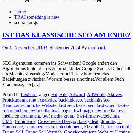
Home
TRAI something is new
seo rankings
IST DAS KLASSISCHE SEO AM ENDE?
On
1. November 2019
3. September 2024
By
monnard
SEO Agenturen kommen ins Schwanken! Google ändert den
Algorithmus hinter dem Kernprodukt: der Google-Suche. Dabei soll
ein Machine-Learning-Modell zum Einsatz kommen, das
Beziehungen zwischen Wörtern besser einordnet.Vor allem Such-
Ergebnisse, bei […]
Posted in
Lexikon
Tagged
Ad
,
Ads
,
Adword
,
AdWords
,
Aktives
Projektmonitoring
,
Analytics
,
backlink seo
,
backlinks seo
,
Benutzerfreundliche Website
,
best seo
,
bester seo
,
bestes seo
,
bestes
seo münchen
,
bwf madia
,
bwf magic
,
bwf magir
,
bwf media
,
bwf
media entertainment
,
bwf media group
,
bwf-firmenverzeichnis
,
CMS
,
Commerce
,
Crossdevice Design
,
dooxy deal
,
dr nolte
,
E-
Commerce
,
ecommerce seo
,
entertainment
,
Flexibilität
,
free seo tool
,
Future Sell
,
Future Sell Vertrieb
,
Googleoptimierte Website
,
Hosting