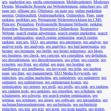
seo
,
marketing seo
,
media entertainment
,
Mobileoptimiert
,
Modernes
Design
,
Monatliche Reporte zur Websiteleistung
,
münchner seo
,
off
page seo
,
offpage seo
,
Oftringen
,
on page seo
,
online marketing
agentur
,
Onlineauftritt
,
Onlinemarketing
,
Onlineshop
,
Page
,
page
ranking
,
perfektes seo
,
Permanente Weiterentwicklung im CMS
,
Pimcore
,
Prestashop
,
Professionelle Beratung Webseite
,
ranking
,
Reporting
,
Responsive
,
Responsive Onlineshops
,
Responsive
Website
,
search engine advertising
,
search engine marketing
,
search
engine optimazation
,
search engine optimizing
,
search engine
ranking
,
sem seo
,
SEO
,
seo agentur
,
seo agenturen
,
seo analyse
,
seo
analyse tools
,
seo analysen
,
seo analytics
,
seo bad langensalza
,
seo
berater
,
seo beratung
,
seo berlin
,
seo bester spitzenseo
,
seo blogs
,
seo business
,
seo check
,
seo concept
,
seo consulting
,
seo definition
,
seo dienstleistung
,
seo dienstleistungen
,
seo erfurt
,
seo experte
,
seo
experten
,
seo front
,
seo global
,
seo guru
,
seo hosting
,
seo
intelligence
,
seo intelligenz
,
seo keyword
,
seo köln
,
seo landing
page
,
seo lüge
,
seo management
,
SEO Media Keywords
,
seo
münchen
,
seo online marketing
,
seo optimieren
,
seo optimierer
,
seo
optimiert
,
seo optimierung
,
seo optimierung kosten
,
seo
optimization
,
seo penner
,
seo profi
,
seo profis
,
seo rank
,
seo ranking
,
seo ranking tools
,
seo rankings
,
seo reporting
,
seo schulung
,
seo
schulungen
,
seo schweiz
,
seo search engine optimization
,
seo
seminar
,
seo seminare
,
seo sieger
,
seo software
,
seo spezialisten
,
seo
suchmaschinenoptimierung
,
seo suchprinzip
,
seo suchprinzip
münchen
,
seo test
,
seo text
,
seo texte
,
seo texte kaufen
,
seo texten
,