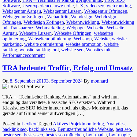
Software
,
TRA – Technischer Ranking Algorihmus
,
TRA SEO
Software
,
Userexperience
,
uwe nolte
,
UX
,
video seo
,
web ranking
,
Webagentur Aargau
,
Webagentur Luzern
,
Webagentur Oftringen
,
Webagentur Zofingen
,
Webauftritt
,
Webdesign
,
Webdesign
Oftringen
,
Webdesign Zofingen
,
Webentwicklung
,
Webentwicklung
mit Transparenz
,
Webmarketing
,
Webpage
,
Webseite
,
Webseite
Aargau
,
Webseite Luzern
,
Webseite Oftringen
,
webseiten
optimierung
,
Webseitenoptimierung
,
Webshop
,
Website
,
website
marketing
,
website optimierung
,
website promotion
,
website
ranking
,
website ranking tool
,
website seo
,
Websites mit
Performance
comment
TRA bedeutet Traffic, Erfolg und Umsatz
On
8. September 2019
3. September 2024
By
monnard
TRA = „Technischer Ranking Automatismus“ und wird nun
endgültig das veraltete, klassische SEO ersetzen. Während
Klassisches SEO leider immer noch als träges Monstrum gilt, das
gerade auf Grund seiner aufwendigen […]
Posted in
Lexikon
Tagged
Aktives Projektmonitoring
,
Analytics
,
backlink seo
,
backlinks seo
,
Benutzerfreundliche Website
,
best seo
,
bester seo
,
bestes seo
,
bestes seo münchen
,
bwf madia
,
bwf magic
,