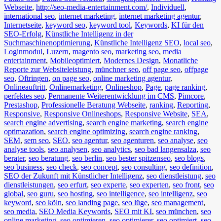
Webseite
,
http://seo-media-entertainment.com/
,
Individuell
,
international seo
,
internet marketing
,
internet marketing agentur
,
Internetseite
,
keyword seo
,
keyword tool
,
Keywords
,
KI für den
SEO-Erfolg
,
Künstliche Intelligenz in der
Suchmaschinenoptimierung
,
Künstliche Intelligenz SEO
,
local seo
,
Loginmodul
,
Luzern
,
magento seo
,
marketing seo
,
media
entertainment
,
Mobileoptimiert
,
Modernes Design
,
Monatliche
Reporte zur Websiteleistung
,
münchner seo
,
off page seo
,
offpage
seo
,
Oftringen
,
on page seo
,
online marketing agentur
,
Onlineauftritt
,
Onlinemarketing
,
Onlineshop
,
Page
,
page ranking
,
perfektes seo
,
Permanente Weiterentwicklung im CMS
,
Pimcore
,
Prestashop
,
Professionelle Beratung Webseite
,
ranking
,
Reporting
,
Responsive
,
Responsive Onlineshops
,
Responsive Website
,
SEA
,
search engine advertising
,
search engine marketing
,
search engine
optimazation
,
search engine optimizing
,
search engine ranking
,
SEM
,
sem seo
,
SEO
,
seo agentur
,
seo agenturen
,
seo analyse
,
seo
analyse tools
,
seo analysen
,
seo analytics
,
seo bad langensalza
,
seo
berater
,
seo beratung
,
seo berlin
,
seo bester spitzenseo
,
seo blogs
,
seo business
,
seo check
,
seo concept
,
seo consulting
,
seo definition
,
SEO der Zukunft mit Künstlicher Intelligenz
,
seo dienstleistung
,
seo
dienstleistungen
,
seo erfurt
,
seo experte
,
seo experten
,
seo front
,
seo
global
,
seo guru
,
seo hosting
,
seo intelligence
,
seo intelligenz
,
seo
keyword
,
seo köln
,
seo landing page
,
seo lüge
,
seo management
,
seo media
,
SEO Media Keywords
,
SEO mit KI
,
seo münchen
,
seo
online marketing
,
seo optimieren
,
seo optimierer
,
seo optimiert
,
seo