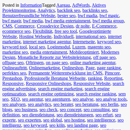
Posted in
Information
Tagged
Aargau
,
AdWords
,
Aktives
Projektmonitoring
,
Analytics
,
backlink seo
,
backlinks seo
,
Benutzerfreundliche Website
,
bester seo
,
bwf madia
,
bwf magic
,
bwf magir
,
bwf media
,
bwf media entertainment
,
bwf media group
,
CMS
,
Commerce
,
Crossdevice Design
,
dr nolte
,
E-Commerce
,
ecommerce seo
,
Flexibilität
,
free seo tool
,
Googleoptimierte
Website
,
Hosting Webseite
,
Individuell
,
international seo
,
internet
marketing
,
internet marketing agentur
,
Internetseite
,
keyword seo
,
keyword tool
,
local seo
,
Loginmodul
,
Luzern
,
magento seo
,
marketing seo
,
media entertainment
,
Mobileoptimiert
,
Modernes
Design
,
Monatliche Reporte zur Websiteleistung
,
off page seo
,
offpage seo
,
Oftringen
,
on page seo
,
online marketing agentur
,
Onlineauftritt
,
Onlinemarketing
,
Onlineshop
,
Page
,
page ranking
,
perfektes seo
,
Permanente Weiterentwicklung im CMS
,
Pimcore
,
Prestashop
,
Professionelle Beratung Webseite
,
ranking
,
Reporting
,
Responsive
,
Responsive Onlineshops
,
Responsive Website
,
search
engine advertising
,
search engine marketing
,
search engine
optimazation
,
search engine optimizing
,
search engine ranking
,
sem
seo
,
SEO
,
seo agentur
,
seo agenturen
,
seo analyse
,
seo analyse tools
,
seo analysen
,
seo analytics
,
seo berater
,
seo beratung
,
seo berlin
,
seo
blogs
,
seo business
,
seo check
,
seo concept
,
seo consulting
,
seo
definition
,
seo dienstleistung
,
seo dienstleistungen
,
seo erfurt
,
seo
experte
,
seo experten
,
seo global
,
seo hosting
,
seo intelligence
,
seo
intelligenz
,
seo keyword
,
seo köln
,
seo landing page
,
seo