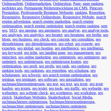
Onlineauftritt
,
Onlinemarketing
,
Onlineshop
,
Page
,
page ranking
,
perfektes seo
,
Permanente Weiterentwicklung im CMS
,
Pimcore
,
Prestashop
,
Professionelle Beratung Webseite
,
ranking
,
Reporting
,
Responsive
,
Responsive Onlineshops
,
Responsive Website
,
search
engine advertising
,
search engine marketing
,
search engine
optimazation
,
search engine optimizing
,
search engine ranking
,
sem
seo
,
SEO
,
seo agentur
,
seo agenturen
,
seo analyse
,
seo analyse tools
,
seo analysen
,
seo analytics
,
seo berater
,
seo beratung
,
seo berlin
,
seo
blogs
,
seo business
,
seo check
,
seo concept
,
seo consulting
,
seo
dienstleistung
,
seo dienstleistungen
,
seo erfurt
,
seo experte
,
seo
experten
,
seo global
,
seo hosting
,
seo intelligence
,
seo intelligenz
,
seo keyword
,
seo köln
,
seo landing page
,
seo management
,
seo
münchen
,
seo online marketing
,
seo optimieren
,
seo optimierer
,
seo
optimiert
,
seo optimierung
,
seo optimierung kosten
,
seo
optimization
,
seo profi
,
seo profis
,
seo rank
,
seo ranking
,
seo
ranking tools
,
seo rankings
,
seo reporting
,
seo schulung
,
seo
schulungen
,
seo schweiz
,
seo search engine optimization
,
seo
seminar
,
seo seminare
,
seo software
,
seo spezialisten
,
seo
suchmaschinenoptimierung
,
seo test
,
seo text
,
seo texte
,
seo texte
kaufen
,
seo texten
,
seo texter
,
seo tools
,
seo traffic
,
seo webseite
,
seo
webseiten
,
seo website check
,
seo wordpress
,
seo workshop
,
seo
zürich
,
Skalierbare Websites
,
Skalierbarkeit
,
Social Media
,
suchmaschienen optimierung
,
Suchmaschienenoptimierung
,
suchmaschine optimierung
,
suchmaschinen optimierer
,
Suchmaschinenmarketing
,
Suchmaschinenoptimierer
,