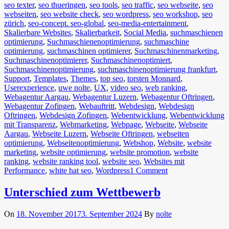
seo texter
,
seo thueringen
,
seo tools
,
seo traffic
,
seo webseite
,
seo
webseiten
,
seo website check
,
seo wordpress
,
seo workshop
,
seo
zürich
,
seo-concept. seo-global
,
seo-media-entertainment
,
Skalierbare Websites
,
Skalierbarkeit
,
Social Media
,
suchmaschienen
optimierung
,
Suchmaschienenoptimierung
,
suchmaschine
optimierung
,
suchmaschinen optimierer
,
Suchmaschinenmarketing
,
Suchmaschinenoptimierer
,
Suchmaschinenoptimiert
,
Suchmaschinenoptimierung
,
suchmaschinenoptimierung frankfurt
,
Support
,
Templates
,
Themes
,
top seo
,
torsten Monnard
,
Userexperience
,
uwe nolte
,
UX
,
video seo
,
web ranking
,
Webagentur Aargau
,
Webagentur Luzern
,
Webagentur Oftringen
,
Webagentur Zofingen
,
Webauftritt
,
Webdesign
,
Webdesign
Oftringen
,
Webdesign Zofingen
,
Webentwicklung
,
Webentwicklung
mit Transparenz
,
Webmarketing
,
Webpage
,
Webseite
,
Webseite
Aargau
,
Webseite Luzern
,
Webseite Oftringen
,
webseiten
optimierung
,
Webseitenoptimierung
,
Webshop
,
Website
,
website
marketing
,
website optimierung
,
website promotion
,
website
ranking
,
website ranking tool
,
website seo
,
Websites mit
Performance
,
white hat seo
,
Wordpress
1 Comment
Unterschied zum Wettbewerb
On
18. November 2017
3. September 2024
By
nolte