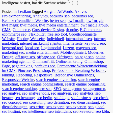
Intelligenz basiert, hat die Suchmaschine in […]
Posted in
Lexikon
Tagged
Aargau
,
AdWords
,
Aktives
Projektmonitoring
,
Analytics
,
backlink seo
,
backlinks seo
,
Benutzerfreundliche Website
,
bester seo
,
bwf madia
,
bwf magic
,
bwf magir
,
bwf media
,
bwf media entertainment
,
bwf media group
,
CMS
,
Commerce
,
Crossdevice Design
,
dr nolte
,
E-Commerce
,
ecommerce seo
,
Flexibilität
,
free seo tool
,
Googleoptimierte
Website
,
Hosting Webseite
,
Individuell
,
international seo
,
internet
marketing
,
internet marketing agentur
,
Internetseite
,
keyword seo
,
keyword tool
,
local seo
,
Loginmodul
,
Luzern
,
magento seo
,
marketing seo
,
media entertainment
,
Mobileoptimiert
,
Modernes
Design
,
off page seo
,
offpage seo
,
Oftringen
,
on page seo
,
online
marketing agentur
,
Onlineauftritt
,
Onlinemarketing
,
Onlineshop
,
Page
,
page ranking
,
perfektes seo
,
Permanente Weiterentwicklung
im CMS
,
Pimcore
,
Prestashop
,
Professionelle Beratung Webseite
,
ranking
,
Reporting
,
Responsive
,
Responsive Onlineshops
,
Responsive Website
,
search engine advertising
,
search engine
marketing
,
search engine optimazation
,
search engine optimizing
,
search engine ranking
,
sem seo
,
SEO
,
seo agentur
,
seo agenturen
,
seo analyse
,
seo analyse tools
,
seo analysen
,
seo analytics
,
seo
berater
,
seo beratung
,
seo berlin
,
seo blogs
,
seo business
,
seo check
,
seo concept
,
seo consulting
,
seo definition
,
seo dienstleistung
,
seo
dienstleistungen
,
seo erfurt
,
seo experte
,
seo experten
,
seo global
,
seo hosting
,
seo intelligence
,
seo intelligenz
,
seo keyword
,
seo köln
,