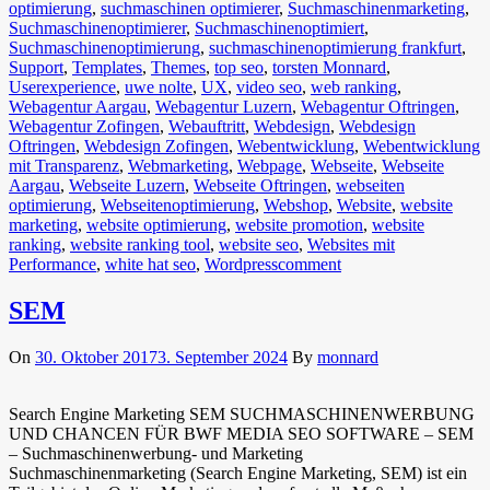
optimierung
,
suchmaschinen optimierer
,
Suchmaschinenmarketing
,
Suchmaschinenoptimierer
,
Suchmaschinenoptimiert
,
Suchmaschinenoptimierung
,
suchmaschinenoptimierung frankfurt
,
Support
,
Templates
,
Themes
,
top seo
,
torsten Monnard
,
Userexperience
,
uwe nolte
,
UX
,
video seo
,
web ranking
,
Webagentur Aargau
,
Webagentur Luzern
,
Webagentur Oftringen
,
Webagentur Zofingen
,
Webauftritt
,
Webdesign
,
Webdesign
Oftringen
,
Webdesign Zofingen
,
Webentwicklung
,
Webentwicklung
mit Transparenz
,
Webmarketing
,
Webpage
,
Webseite
,
Webseite
Aargau
,
Webseite Luzern
,
Webseite Oftringen
,
webseiten
optimierung
,
Webseitenoptimierung
,
Webshop
,
Website
,
website
marketing
,
website optimierung
,
website promotion
,
website
ranking
,
website ranking tool
,
website seo
,
Websites mit
Performance
,
white hat seo
,
Wordpress
comment
SEM
On
30. Oktober 2017
3. September 2024
By
monnard
Search Engine Marketing SEM SUCHMASCHINENWERBUNG
UND CHANCEN FÜR BWF MEDIA SEO SOFTWARE – SEM
– Suchmaschinenwerbung- und Marketing
Suchmaschinenmarketing (Search Engine Marketing, SEM) ist ein