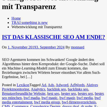
mit Transparenz
Home
TRAI something is new
Webentwicklung mit Transparenz
IST DAS KLASSISCHE SEO AM ENDE?
On
1. November 2019
3. September 2024
By
monnard
SEO Agenturen kommen ins Schwanken! Google ändert den
Algorithmus hinter dem Kernprodukt: der Google-Suche. Dabei soll
ein Machine-Learning-Modell zum Einsatz kommen, das
Beziehungen zwischen Wörtern besser einordnet.Vor allem Such-
Ergebnisse, bei […]
Posted in
Lexikon
Tagged
Ad
,
Ads
,
Adword
,
AdWords
,
Aktives
Projektmonitoring
,
Analytics
,
backlink seo
,
backlinks seo
,
Benutzerfreundliche Website
,
best seo
,
bester seo
,
bestes seo
,
bestes
seo münchen
,
bwf madia
,
bwf magic
,
bwf magir
,
bwf media
,
bwf
media entertainment
,
bwf media group
,
bwf-firmenverzeichnis
,
CMS
,
Commerce
,
Crossdevice Design
,
dooxy deal
,
dr nolte
,
E-