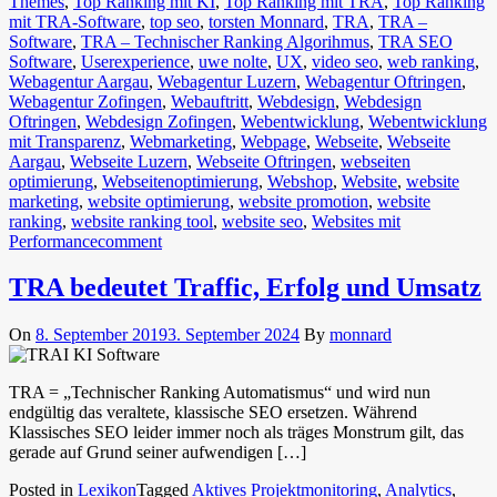
Themes
,
Top Ranking mit KI
,
Top Ranking mit TRA
,
Top Ranking
mit TRA-Software
,
top seo
,
torsten Monnard
,
TRA
,
TRA –
Software
,
TRA – Technischer Ranking Algorihmus
,
TRA SEO
Software
,
Userexperience
,
uwe nolte
,
UX
,
video seo
,
web ranking
,
Webagentur Aargau
,
Webagentur Luzern
,
Webagentur Oftringen
,
Webagentur Zofingen
,
Webauftritt
,
Webdesign
,
Webdesign
Oftringen
,
Webdesign Zofingen
,
Webentwicklung
,
Webentwicklung
mit Transparenz
,
Webmarketing
,
Webpage
,
Webseite
,
Webseite
Aargau
,
Webseite Luzern
,
Webseite Oftringen
,
webseiten
optimierung
,
Webseitenoptimierung
,
Webshop
,
Website
,
website
marketing
,
website optimierung
,
website promotion
,
website
ranking
,
website ranking tool
,
website seo
,
Websites mit
Performance
comment
TRA bedeutet Traffic, Erfolg und Umsatz
On
8. September 2019
3. September 2024
By
monnard
TRA = „Technischer Ranking Automatismus“ und wird nun
endgültig das veraltete, klassische SEO ersetzen. Während
Klassisches SEO leider immer noch als träges Monstrum gilt, das
gerade auf Grund seiner aufwendigen […]
Posted in
Lexikon
Tagged
Aktives Projektmonitoring
,
Analytics
,