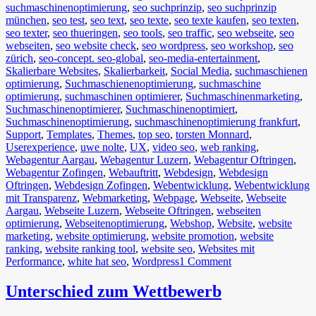
suchmaschinenoptimierung
,
seo suchprinzip
,
seo suchprinzip
münchen
,
seo test
,
seo text
,
seo texte
,
seo texte kaufen
,
seo texten
,
seo texter
,
seo thueringen
,
seo tools
,
seo traffic
,
seo webseite
,
seo
webseiten
,
seo website check
,
seo wordpress
,
seo workshop
,
seo
zürich
,
seo-concept. seo-global
,
seo-media-entertainment
,
Skalierbare Websites
,
Skalierbarkeit
,
Social Media
,
suchmaschienen
optimierung
,
Suchmaschienenoptimierung
,
suchmaschine
optimierung
,
suchmaschinen optimierer
,
Suchmaschinenmarketing
,
Suchmaschinenoptimierer
,
Suchmaschinenoptimiert
,
Suchmaschinenoptimierung
,
suchmaschinenoptimierung frankfurt
,
Support
,
Templates
,
Themes
,
top seo
,
torsten Monnard
,
Userexperience
,
uwe nolte
,
UX
,
video seo
,
web ranking
,
Webagentur Aargau
,
Webagentur Luzern
,
Webagentur Oftringen
,
Webagentur Zofingen
,
Webauftritt
,
Webdesign
,
Webdesign
Oftringen
,
Webdesign Zofingen
,
Webentwicklung
,
Webentwicklung
mit Transparenz
,
Webmarketing
,
Webpage
,
Webseite
,
Webseite
Aargau
,
Webseite Luzern
,
Webseite Oftringen
,
webseiten
optimierung
,
Webseitenoptimierung
,
Webshop
,
Website
,
website
marketing
,
website optimierung
,
website promotion
,
website
ranking
,
website ranking tool
,
website seo
,
Websites mit
Performance
,
white hat seo
,
Wordpress
1 Comment
Unterschied zum Wettbewerb