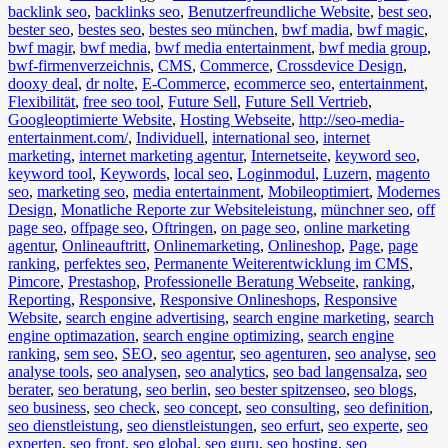
backlink seo
,
backlinks seo
,
Benutzerfreundliche Website
,
best seo
,
bester seo
,
bestes seo
,
bestes seo münchen
,
bwf madia
,
bwf magic
,
bwf magir
,
bwf media
,
bwf media entertainment
,
bwf media group
,
bwf-firmenverzeichnis
,
CMS
,
Commerce
,
Crossdevice Design
,
dooxy deal
,
dr nolte
,
E-Commerce
,
ecommerce seo
,
entertainment
,
Flexibilität
,
free seo tool
,
Future Sell
,
Future Sell Vertrieb
,
Googleoptimierte Website
,
Hosting Webseite
,
http://seo-media-
entertainment.com/
,
Individuell
,
international seo
,
internet
marketing
,
internet marketing agentur
,
Internetseite
,
keyword seo
,
keyword tool
,
Keywords
,
local seo
,
Loginmodul
,
Luzern
,
magento
seo
,
marketing seo
,
media entertainment
,
Mobileoptimiert
,
Modernes
Design
,
Monatliche Reporte zur Websiteleistung
,
münchner seo
,
off
page seo
,
offpage seo
,
Oftringen
,
on page seo
,
online marketing
agentur
,
Onlineauftritt
,
Onlinemarketing
,
Onlineshop
,
Page
,
page
ranking
,
perfektes seo
,
Permanente Weiterentwicklung im CMS
,
Pimcore
,
Prestashop
,
Professionelle Beratung Webseite
,
ranking
,
Reporting
,
Responsive
,
Responsive Onlineshops
,
Responsive
Website
,
search engine advertising
,
search engine marketing
,
search
engine optimazation
,
search engine optimizing
,
search engine
ranking
,
sem seo
,
SEO
,
seo agentur
,
seo agenturen
,
seo analyse
,
seo
analyse tools
,
seo analysen
,
seo analytics
,
seo bad langensalza
,
seo
berater
,
seo beratung
,
seo berlin
,
seo bester spitzenseo
,
seo blogs
,
seo business
,
seo check
,
seo concept
,
seo consulting
,
seo definition
,
seo dienstleistung
,
seo dienstleistungen
,
seo erfurt
,
seo experte
,
seo
experten
,
seo front
,
seo global
,
seo guru
,
seo hosting
,
seo