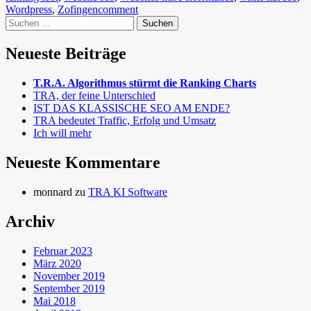
Wordpress
,
Zofingen
comment
Suchen
nach:
Neueste Beiträge
T.R.A. Algorithmus stürmt die Ranking Charts
TRA, der feine Unterschied
IST DAS KLASSISCHE SEO AM ENDE?
TRA bedeutet Traffic, Erfolg und Umsatz
Ich will mehr
Neueste Kommentare
monnard
zu
TRA KI Software
Archiv
Februar 2023
März 2020
November 2019
September 2019
Mai 2018