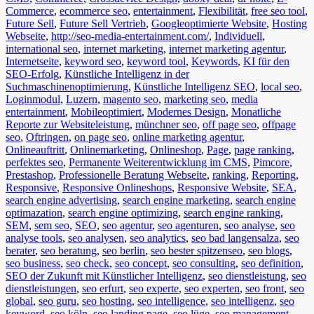
Commerce
,
ecommerce seo
,
entertainment
,
Flexibilität
,
free seo tool
,
Future Sell
,
Future Sell Vertrieb
,
Googleoptimierte Website
,
Hosting
Webseite
,
http://seo-media-entertainment.com/
,
Individuell
,
international seo
,
internet marketing
,
internet marketing agentur
,
Internetseite
,
keyword seo
,
keyword tool
,
Keywords
,
KI für den
SEO-Erfolg
,
Künstliche Intelligenz in der
Suchmaschinenoptimierung
,
Künstliche Intelligenz SEO
,
local seo
,
Loginmodul
,
Luzern
,
magento seo
,
marketing seo
,
media
entertainment
,
Mobileoptimiert
,
Modernes Design
,
Monatliche
Reporte zur Websiteleistung
,
münchner seo
,
off page seo
,
offpage
seo
,
Oftringen
,
on page seo
,
online marketing agentur
,
Onlineauftritt
,
Onlinemarketing
,
Onlineshop
,
Page
,
page ranking
,
perfektes seo
,
Permanente Weiterentwicklung im CMS
,
Pimcore
,
Prestashop
,
Professionelle Beratung Webseite
,
ranking
,
Reporting
,
Responsive
,
Responsive Onlineshops
,
Responsive Website
,
SEA
,
search engine advertising
,
search engine marketing
,
search engine
optimazation
,
search engine optimizing
,
search engine ranking
,
SEM
,
sem seo
,
SEO
,
seo agentur
,
seo agenturen
,
seo analyse
,
seo
analyse tools
,
seo analysen
,
seo analytics
,
seo bad langensalza
,
seo
berater
,
seo beratung
,
seo berlin
,
seo bester spitzenseo
,
seo blogs
,
seo business
,
seo check
,
seo concept
,
seo consulting
,
seo definition
,
SEO der Zukunft mit Künstlicher Intelligenz
,
seo dienstleistung
,
seo
dienstleistungen
,
seo erfurt
,
seo experte
,
seo experten
,
seo front
,
seo
global
,
seo guru
,
seo hosting
,
seo intelligence
,
seo intelligenz
,
seo
keyword
,
seo köln
,
seo landing page
,
seo lüge
,
seo management
,