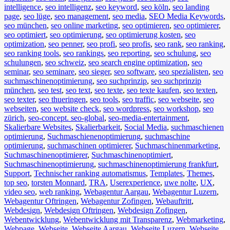
intelligence
,
seo intelligenz
,
seo keyword
,
seo köln
,
seo landing
page
,
seo lüge
,
seo management
,
seo media
,
SEO Media Keywords
,
seo münchen
,
seo online marketing
,
seo optimieren
,
seo optimierer
,
seo optimiert
,
seo optimierung
,
seo optimierung kosten
,
seo
optimization
,
seo penner
,
seo profi
,
seo profis
,
seo rank
,
seo ranking
,
seo ranking tools
,
seo rankings
,
seo reporting
,
seo schulung
,
seo
schulungen
,
seo schweiz
,
seo search engine optimization
,
seo
seminar
,
seo seminare
,
seo sieger
,
seo software
,
seo spezialisten
,
seo
suchmaschinenoptimierung
,
seo suchprinzip
,
seo suchprinzip
münchen
,
seo test
,
seo text
,
seo texte
,
seo texte kaufen
,
seo texten
,
seo texter
,
seo thueringen
,
seo tools
,
seo traffic
,
seo webseite
,
seo
webseiten
,
seo website check
,
seo wordpress
,
seo workshop
,
seo
zürich
,
seo-concept. seo-global
,
seo-media-entertainment
,
Skalierbare Websites
,
Skalierbarkeit
,
Social Media
,
suchmaschienen
optimierung
,
Suchmaschienenoptimierung
,
suchmaschine
optimierung
,
suchmaschinen optimierer
,
Suchmaschinenmarketing
,
Suchmaschinenoptimierer
,
Suchmaschinenoptimiert
,
Suchmaschinenoptimierung
,
suchmaschinenoptimierung frankfurt
,
Support
,
Technischer ranking automatismus
,
Templates
,
Themes
,
top seo
,
torsten Monnard
,
TRA
,
Userexperience
,
uwe nolte
,
UX
,
video seo
,
web ranking
,
Webagentur Aargau
,
Webagentur Luzern
,
Webagentur Oftringen
,
Webagentur Zofingen
,
Webauftritt
,
Webdesign
,
Webdesign Oftringen
,
Webdesign Zofingen
,
Webentwicklung
,
Webentwicklung mit Transparenz
,
Webmarketing
,
Webpage
,
Webseite
,
Webseite Aargau
,
Webseite Luzern
,
Webseite