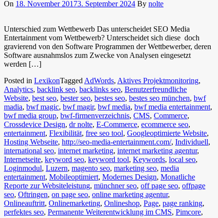
On
18. November 2017
3. September 2024
By
nolte
Unterschied zum Wettbewerb Das unterscheidet SEO Media
Entertainment vom Wettbewerb? Unterscheidet sich diese doch
gravierend von den Software Programmen der Wettbewerber, deren
Software ausnahmslos zum Zwecke von Analysen eingesetzt
werden […]
Posted in
Lexikon
Tagged
AdWords
,
Aktives Projektmonitoring
,
Analytics
,
backlink seo
,
backlinks seo
,
Benutzerfreundliche
Website
,
best seo
,
bester seo
,
bestes seo
,
bestes seo münchen
,
bwf
madia
,
bwf magic
,
bwf magir
,
bwf media
,
bwf media entertainment
,
bwf media group
,
bwf-firmenverzeichnis
,
CMS
,
Commerce
,
Crossdevice Design
,
dr nolte
,
E-Commerce
,
ecommerce seo
,
entertainment
,
Flexibilität
,
free seo tool
,
Googleoptimierte Website
,
Hosting Webseite
,
http://seo-media-entertainment.com/
,
Individuell
,
international seo
,
internet marketing
,
internet marketing agentur
,
Internetseite
,
keyword seo
,
keyword tool
,
Keywords
,
local seo
,
Loginmodul
,
Luzern
,
magento seo
,
marketing seo
,
media
entertainment
,
Mobileoptimiert
,
Modernes Design
,
Monatliche
Reporte zur Websiteleistung
,
münchner seo
,
off page seo
,
offpage
seo
,
Oftringen
,
on page seo
,
online marketing agentur
,
Onlineauftritt
,
Onlinemarketing
,
Onlineshop
,
Page
,
page ranking
,
perfektes seo
,
Permanente Weiterentwicklung im CMS
,
Pimcore
,