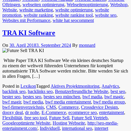
Oftringen
,
webseiten optimierung
,
Webseitenoptimierung
,
Webshop
,
Website
,
website marketing
,
website optimierung
,
website
promotion
,
website ranking
,
website ranking tool
,
website seo
,
Websites mit Performance
,
white hat seo
comment
TRA KI Software
On
30. April 2018
3. September 2024
By
monnard
White Paper TRA KI Software Wie ein kleines deutsches Startup
zu einem der weltweit führenden Unternehmen für komplett
automatisierte TRA Software werden möchte. Bitte wenden Sie sich
in allen Fragen, […]
Posted in
Lexikon
Tagged
Aktives Projektmonitoring
,
Analytics
,
backlink seo
,
backlinks seo
,
Benutzerfreundliche Website
,
best seo
,
bester seo
,
bestes seo
,
bestes seo münchen
,
bwf madia
,
bwf magic
,
bwf magir
,
bwf media
,
bwf media entertainment
,
bwf media group
,
bwf-firmenverzeichnis
,
CMS
,
Commerce
,
Crossdevice Design
,
dooxy deal
,
dr nolte
,
E-Commerce
,
ecommerce seo
,
entertainment
,
Flexibilität
,
free seo tool
,
Future Sell
,
Future Sell Vertrieb
,
Googleoptimierte Website
,
Hosting Webseite
,
http://seo-media-
entertainment.com/
,
Individuell
,
international seo
,
internet