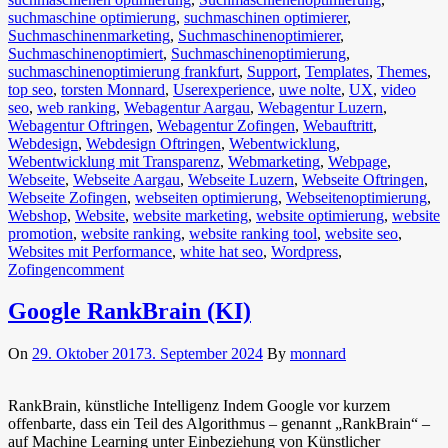
suchmaschine optimierung
,
suchmaschinen optimierer
,
Suchmaschinenmarketing
,
Suchmaschinenoptimierer
,
Suchmaschinenoptimiert
,
Suchmaschinenoptimierung
,
suchmaschinenoptimierung frankfurt
,
Support
,
Templates
,
Themes
,
top seo
,
torsten Monnard
,
Userexperience
,
uwe nolte
,
UX
,
video
seo
,
web ranking
,
Webagentur Aargau
,
Webagentur Luzern
,
Webagentur Oftringen
,
Webagentur Zofingen
,
Webauftritt
,
Webdesign
,
Webdesign Oftringen
,
Webentwicklung
,
Webentwicklung mit Transparenz
,
Webmarketing
,
Webpage
,
Webseite
,
Webseite Aargau
,
Webseite Luzern
,
Webseite Oftringen
,
Webseite Zofingen
,
webseiten optimierung
,
Webseitenoptimierung
,
Webshop
,
Website
,
website marketing
,
website optimierung
,
website
promotion
,
website ranking
,
website ranking tool
,
website seo
,
Websites mit Performance
,
white hat seo
,
Wordpress
,
Zofingen
comment
Google RankBrain (KI)
On
29. Oktober 2017
3. September 2024
By
monnard
RankBrain, künstliche Intelligenz Indem Google vor kurzem
offenbarte, dass ein Teil des Algorithmus – genannt „RankBrain“ –
auf Machine Learning unter Einbeziehung von Künstlicher