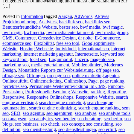
Teilgebiet des Online-Marketing und umfasst alle Maßnahmen zur
[…]
Posted in
Information
Tagged
Aargau
,
AdWords
,
Aktives
Projektmonitoring
,
Analytics
,
backlink seo
,
backlinks seo
,
Benutzerfreundliche Website
,
bester seo
,
bwf madia
,
bwf magic
,
bwf magir
,
bwf media
,
bwf media entertainment
,
bwf media group
,
CMS
,
Commerce
,
Crossdevice Design
,
dr nolte
,
E-Commerce
,
ecommerce seo
,
Flexibilität
,
free seo tool
,
Googleoptimierte
Website
,
Hosting Webseite
,
Individuell
,
international seo
,
internet
marketing
,
internet marketing agentur
,
Internetseite
,
keyword seo
,
keyword tool
,
local seo
,
Loginmodul
,
Luzern
,
magento seo
,
marketing seo
,
media entertainment
,
Mobileoptimiert
,
Modernes
Design
,
Monatliche Reporte zur Websiteleistung
,
off page seo
,
offpage seo
,
Oftringen
,
on page seo
,
online marketing agentur
,
Onlineauftritt
,
Onlinemarketing
,
Onlineshop
,
Page
,
page ranking
,
perfektes seo
,
Permanente Weiterentwicklung im CMS
,
Pimcore
,
Prestashop
,
Professionelle Beratung Webseite
,
ranking
,
Reporting
,
Responsive
,
Responsive Onlineshops
,
Responsive Website
,
search
engine advertising
,
search engine marketing
,
search engine
optimazation
,
search engine optimizing
,
search engine ranking
,
sem
seo
,
SEO
,
seo agentur
,
seo agenturen
,
seo analyse
,
seo analyse tools
,
seo analysen
,
seo analytics
,
seo berater
,
seo beratung
,
seo berlin
,
seo
blogs
,
seo business
,
seo check
,
seo concept
,
seo consulting
,
seo
definition
,
seo dienstleistung
,
seo dienstleistungen
,
seo erfurt
,
seo