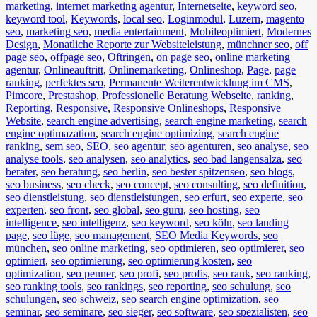
marketing
,
internet marketing agentur
,
Internetseite
,
keyword seo
,
keyword tool
,
Keywords
,
local seo
,
Loginmodul
,
Luzern
,
magento
seo
,
marketing seo
,
media entertainment
,
Mobileoptimiert
,
Modernes
Design
,
Monatliche Reporte zur Websiteleistung
,
münchner seo
,
off
page seo
,
offpage seo
,
Oftringen
,
on page seo
,
online marketing
agentur
,
Onlineauftritt
,
Onlinemarketing
,
Onlineshop
,
Page
,
page
ranking
,
perfektes seo
,
Permanente Weiterentwicklung im CMS
,
Pimcore
,
Prestashop
,
Professionelle Beratung Webseite
,
ranking
,
Reporting
,
Responsive
,
Responsive Onlineshops
,
Responsive
Website
,
search engine advertising
,
search engine marketing
,
search
engine optimazation
,
search engine optimizing
,
search engine
ranking
,
sem seo
,
SEO
,
seo agentur
,
seo agenturen
,
seo analyse
,
seo
analyse tools
,
seo analysen
,
seo analytics
,
seo bad langensalza
,
seo
berater
,
seo beratung
,
seo berlin
,
seo bester spitzenseo
,
seo blogs
,
seo business
,
seo check
,
seo concept
,
seo consulting
,
seo definition
,
seo dienstleistung
,
seo dienstleistungen
,
seo erfurt
,
seo experte
,
seo
experten
,
seo front
,
seo global
,
seo guru
,
seo hosting
,
seo
intelligence
,
seo intelligenz
,
seo keyword
,
seo köln
,
seo landing
page
,
seo lüge
,
seo management
,
SEO Media Keywords
,
seo
münchen
,
seo online marketing
,
seo optimieren
,
seo optimierer
,
seo
optimiert
,
seo optimierung
,
seo optimierung kosten
,
seo
optimization
,
seo penner
,
seo profi
,
seo profis
,
seo rank
,
seo ranking
,
seo ranking tools
,
seo rankings
,
seo reporting
,
seo schulung
,
seo
schulungen
,
seo schweiz
,
seo search engine optimization
,
seo
seminar
,
seo seminare
,
seo sieger
,
seo software
,
seo spezialisten
,
seo