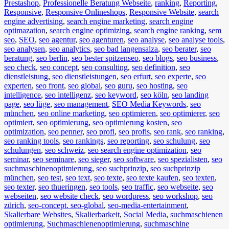
Prestashop
,
Professionelle Beratung Webseite
,
ranking
,
Reporting
,
Responsive
,
Responsive Onlineshops
,
Responsive Website
,
search
engine advertising
,
search engine marketing
,
search engine
optimazation
,
search engine optimizing
,
search engine ranking
,
sem
seo
,
SEO
,
seo agentur
,
seo agenturen
,
seo analyse
,
seo analyse tools
,
seo analysen
,
seo analytics
,
seo bad langensalza
,
seo berater
,
seo
beratung
,
seo berlin
,
seo bester spitzenseo
,
seo blogs
,
seo business
,
seo check
,
seo concept
,
seo consulting
,
seo definition
,
seo
dienstleistung
,
seo dienstleistungen
,
seo erfurt
,
seo experte
,
seo
experten
,
seo front
,
seo global
,
seo guru
,
seo hosting
,
seo
intelligence
,
seo intelligenz
,
seo keyword
,
seo köln
,
seo landing
page
,
seo lüge
,
seo management
,
SEO Media Keywords
,
seo
münchen
,
seo online marketing
,
seo optimieren
,
seo optimierer
,
seo
optimiert
,
seo optimierung
,
seo optimierung kosten
,
seo
optimization
,
seo penner
,
seo profi
,
seo profis
,
seo rank
,
seo ranking
,
seo ranking tools
,
seo rankings
,
seo reporting
,
seo schulung
,
seo
schulungen
,
seo schweiz
,
seo search engine optimization
,
seo
seminar
,
seo seminare
,
seo sieger
,
seo software
,
seo spezialisten
,
seo
suchmaschinenoptimierung
,
seo suchprinzip
,
seo suchprinzip
münchen
,
seo test
,
seo text
,
seo texte
,
seo texte kaufen
,
seo texten
,
seo texter
,
seo thueringen
,
seo tools
,
seo traffic
,
seo webseite
,
seo
webseiten
,
seo website check
,
seo wordpress
,
seo workshop
,
seo
zürich
,
seo-concept. seo-global
,
seo-media-entertainment
,
Skalierbare Websites
,
Skalierbarkeit
,
Social Media
,
suchmaschienen
optimierung
,
Suchmaschienenoptimierung
,
suchmaschine