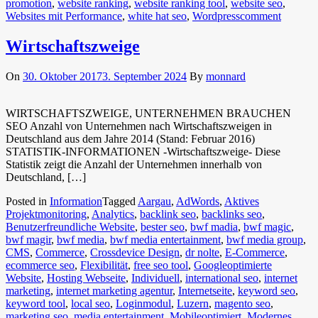
promotion
,
website ranking
,
website ranking tool
,
website seo
,
Websites mit Performance
,
white hat seo
,
Wordpress
comment
Wirtschaftszweige
On
30. Oktober 2017
3. September 2024
By
monnard
WIRTSCHAFTSZWEIGE, UNTERNEHMEN BRAUCHEN
SEO Anzahl von Unternehmen nach Wirtschaftszweigen in
Deutschland aus dem Jahre 2014 (Stand: Februar 2016)
STATISTIK-INFORMATIONEN -Wirtschaftszweige- Diese
Statistik zeigt die Anzahl der Unternehmen innerhalb von
Deutschland, […]
Posted in
Information
Tagged
Aargau
,
AdWords
,
Aktives
Projektmonitoring
,
Analytics
,
backlink seo
,
backlinks seo
,
Benutzerfreundliche Website
,
bester seo
,
bwf madia
,
bwf magic
,
bwf magir
,
bwf media
,
bwf media entertainment
,
bwf media group
,
CMS
,
Commerce
,
Crossdevice Design
,
dr nolte
,
E-Commerce
,
ecommerce seo
,
Flexibilität
,
free seo tool
,
Googleoptimierte
Website
,
Hosting Webseite
,
Individuell
,
international seo
,
internet
marketing
,
internet marketing agentur
,
Internetseite
,
keyword seo
,
keyword tool
,
local seo
,
Loginmodul
,
Luzern
,
magento seo
,
marketing seo
,
media entertainment
,
Mobileoptimiert
,
Modernes