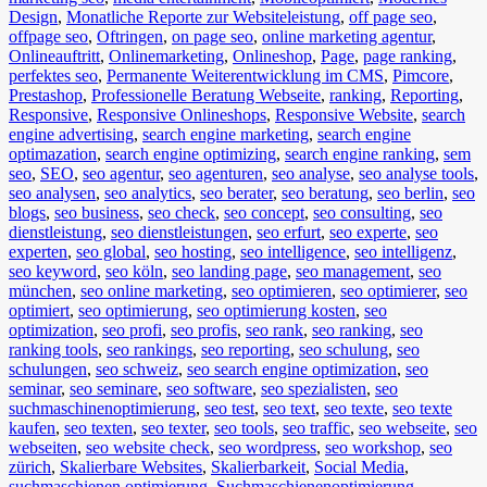
Design
,
Monatliche Reporte zur Websiteleistung
,
off page seo
,
offpage seo
,
Oftringen
,
on page seo
,
online marketing agentur
,
Onlineauftritt
,
Onlinemarketing
,
Onlineshop
,
Page
,
page ranking
,
perfektes seo
,
Permanente Weiterentwicklung im CMS
,
Pimcore
,
Prestashop
,
Professionelle Beratung Webseite
,
ranking
,
Reporting
,
Responsive
,
Responsive Onlineshops
,
Responsive Website
,
search
engine advertising
,
search engine marketing
,
search engine
optimazation
,
search engine optimizing
,
search engine ranking
,
sem
seo
,
SEO
,
seo agentur
,
seo agenturen
,
seo analyse
,
seo analyse tools
,
seo analysen
,
seo analytics
,
seo berater
,
seo beratung
,
seo berlin
,
seo
blogs
,
seo business
,
seo check
,
seo concept
,
seo consulting
,
seo
dienstleistung
,
seo dienstleistungen
,
seo erfurt
,
seo experte
,
seo
experten
,
seo global
,
seo hosting
,
seo intelligence
,
seo intelligenz
,
seo keyword
,
seo köln
,
seo landing page
,
seo management
,
seo
münchen
,
seo online marketing
,
seo optimieren
,
seo optimierer
,
seo
optimiert
,
seo optimierung
,
seo optimierung kosten
,
seo
optimization
,
seo profi
,
seo profis
,
seo rank
,
seo ranking
,
seo
ranking tools
,
seo rankings
,
seo reporting
,
seo schulung
,
seo
schulungen
,
seo schweiz
,
seo search engine optimization
,
seo
seminar
,
seo seminare
,
seo software
,
seo spezialisten
,
seo
suchmaschinenoptimierung
,
seo test
,
seo text
,
seo texte
,
seo texte
kaufen
,
seo texten
,
seo texter
,
seo tools
,
seo traffic
,
seo webseite
,
seo
webseiten
,
seo website check
,
seo wordpress
,
seo workshop
,
seo
zürich
,
Skalierbare Websites
,
Skalierbarkeit
,
Social Media
,
suchmaschienen optimierung
,
Suchmaschienenoptimierung
,