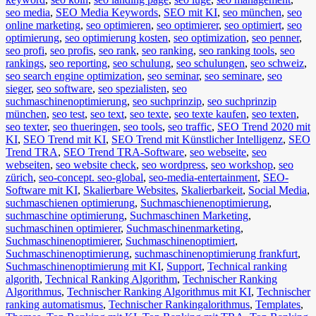
seo media
,
SEO Media Keywords
,
SEO mit KI
,
seo münchen
,
seo
online marketing
,
seo optimieren
,
seo optimierer
,
seo optimiert
,
seo
optimierung
,
seo optimierung kosten
,
seo optimization
,
seo penner
,
seo profi
,
seo profis
,
seo rank
,
seo ranking
,
seo ranking tools
,
seo
rankings
,
seo reporting
,
seo schulung
,
seo schulungen
,
seo schweiz
,
seo search engine optimization
,
seo seminar
,
seo seminare
,
seo
sieger
,
seo software
,
seo spezialisten
,
seo
suchmaschinenoptimierung
,
seo suchprinzip
,
seo suchprinzip
münchen
,
seo test
,
seo text
,
seo texte
,
seo texte kaufen
,
seo texten
,
seo texter
,
seo thueringen
,
seo tools
,
seo traffic
,
SEO Trend 2020 mit
KI
,
SEO Trend mit KI
,
SEO Trend mit Künstlicher Intelligenz
,
SEO
Trend TRA
,
SEO Trend TRA-Software
,
seo webseite
,
seo
webseiten
,
seo website check
,
seo wordpress
,
seo workshop
,
seo
zürich
,
seo-concept. seo-global
,
seo-media-entertainment
,
SEO-
Software mit KI
,
Skalierbare Websites
,
Skalierbarkeit
,
Social Media
,
suchmaschienen optimierung
,
Suchmaschienenoptimierung
,
suchmaschine optimierung
,
Suchmaschinen Marketing
,
suchmaschinen optimierer
,
Suchmaschinenmarketing
,
Suchmaschinenoptimierer
,
Suchmaschinenoptimiert
,
Suchmaschinenoptimierung
,
suchmaschinenoptimierung frankfurt
,
Suchmaschinenoptimierung mit KI
,
Support
,
Technical ranking
algorith
,
Technical Ranking Algorithm
,
Technischer Ranking
Algorithmus
,
Technischer Ranking Algorithmus mit KI
,
Technischer
ranking automatismus
,
Technischer Rankingalorithmus
,
Templates
,