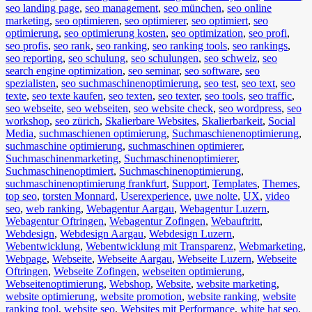
seo landing page
,
seo management
,
seo münchen
,
seo online
marketing
,
seo optimieren
,
seo optimierer
,
seo optimiert
,
seo
optimierung
,
seo optimierung kosten
,
seo optimization
,
seo profi
,
seo profis
,
seo rank
,
seo ranking
,
seo ranking tools
,
seo rankings
,
seo reporting
,
seo schulung
,
seo schulungen
,
seo schweiz
,
seo
search engine optimization
,
seo seminar
,
seo software
,
seo
spezialisten
,
seo suchmaschinenoptimierung
,
seo test
,
seo text
,
seo
texte
,
seo texte kaufen
,
seo texten
,
seo texter
,
seo tools
,
seo traffic
,
seo webseite
,
seo webseiten
,
seo website check
,
seo wordpress
,
seo
workshop
,
seo zürich
,
Skalierbare Websites
,
Skalierbarkeit
,
Social
Media
,
suchmaschienen optimierung
,
Suchmaschienenoptimierung
,
suchmaschine optimierung
,
suchmaschinen optimierer
,
Suchmaschinenmarketing
,
Suchmaschinenoptimierer
,
Suchmaschinenoptimiert
,
Suchmaschinenoptimierung
,
suchmaschinenoptimierung frankfurt
,
Support
,
Templates
,
Themes
,
top seo
,
torsten Monnard
,
Userexperience
,
uwe nolte
,
UX
,
video
seo
,
web ranking
,
Webagentur Aargau
,
Webagentur Luzern
,
Webagentur Oftringen
,
Webagentur Zofingen
,
Webauftritt
,
Webdesign
,
Webdesign Aargau
,
Webdesign Luzern
,
Webentwicklung
,
Webentwicklung mit Transparenz
,
Webmarketing
,
Webpage
,
Webseite
,
Webseite Aargau
,
Webseite Luzern
,
Webseite
Oftringen
,
Webseite Zofingen
,
webseiten optimierung
,
Webseitenoptimierung
,
Webshop
,
Website
,
website marketing
,
website optimierung
,
website promotion
,
website ranking
,
website
ranking tool
,
website seo
,
Websites mit Performance
,
white hat seo
,