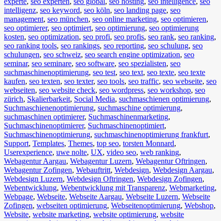
experte
,
seo experten
,
seo global
,
seo hosting
,
seo intelligence
,
seo
intelligenz
,
seo keyword
,
seo köln
,
seo landing page
,
seo
management
,
seo münchen
,
seo online marketing
,
seo optimieren
,
seo optimierer
,
seo optimiert
,
seo optimierung
,
seo optimierung
kosten
,
seo optimization
,
seo profi
,
seo profis
,
seo rank
,
seo ranking
,
seo ranking tools
,
seo rankings
,
seo reporting
,
seo schulung
,
seo
schulungen
,
seo schweiz
,
seo search engine optimization
,
seo
seminar
,
seo seminare
,
seo software
,
seo spezialisten
,
seo
suchmaschinenoptimierung
,
seo test
,
seo text
,
seo texte
,
seo texte
kaufen
,
seo texten
,
seo texter
,
seo tools
,
seo traffic
,
seo webseite
,
seo
webseiten
,
seo website check
,
seo wordpress
,
seo workshop
,
seo
zürich
,
Skalierbarkeit
,
Social Media
,
suchmaschienen optimierung
,
Suchmaschienenoptimierung
,
suchmaschine optimierung
,
suchmaschinen optimierer
,
Suchmaschinenmarketing
,
Suchmaschinenoptimierer
,
Suchmaschinenoptimiert
,
Suchmaschinenoptimierung
,
suchmaschinenoptimierung frankfurt
,
Support
,
Templates
,
Themes
,
top seo
,
torsten Monnard
,
Userexperience
,
uwe nolte
,
UX
,
video seo
,
web ranking
,
Webagentur Aargau
,
Webagentur Luzern
,
Webagentur Oftringen
,
Webagentur Zofingen
,
Webauftritt
,
Webdesign
,
Webdesign Aargau
,
Webdesign Luzern
,
Webdesign Oftringen
,
Webdesign Zofingen
,
Webentwicklung
,
Webentwicklung mit Transparenz
,
Webmarketing
,
Webpage
,
Webseite
,
Webseite Aargau
,
Webseite Luzern
,
Webseite
Zofingen
,
webseiten optimierung
,
Webseitenoptimierung
,
Webshop
,
Website
,
website marketing
,
website optimierung
,
website