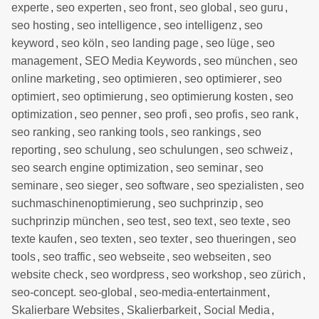
experte
,
seo experten
,
seo front
,
seo global
,
seo guru
,
seo hosting
,
seo intelligence
,
seo intelligenz
,
seo
keyword
,
seo köln
,
seo landing page
,
seo lüge
,
seo
management
,
SEO Media Keywords
,
seo münchen
,
seo
online marketing
,
seo optimieren
,
seo optimierer
,
seo
optimiert
,
seo optimierung
,
seo optimierung kosten
,
seo
optimization
,
seo penner
,
seo profi
,
seo profis
,
seo rank
,
seo ranking
,
seo ranking tools
,
seo rankings
,
seo
reporting
,
seo schulung
,
seo schulungen
,
seo schweiz
,
seo search engine optimization
,
seo seminar
,
seo
seminare
,
seo sieger
,
seo software
,
seo spezialisten
,
seo
suchmaschinenoptimierung
,
seo suchprinzip
,
seo
suchprinzip münchen
,
seo test
,
seo text
,
seo texte
,
seo
texte kaufen
,
seo texten
,
seo texter
,
seo thueringen
,
seo
tools
,
seo traffic
,
seo webseite
,
seo webseiten
,
seo
website check
,
seo wordpress
,
seo workshop
,
seo zürich
,
seo-concept. seo-global
,
seo-media-entertainment
,
Skalierbare Websites
,
Skalierbarkeit
,
Social Media
,