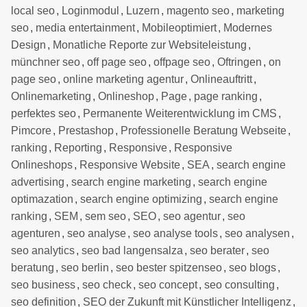
local seo
,
Loginmodul
,
Luzern
,
magento seo
,
marketing
seo
,
media entertainment
,
Mobileoptimiert
,
Modernes
Design
,
Monatliche Reporte zur Websiteleistung
,
münchner seo
,
off page seo
,
offpage seo
,
Oftringen
,
on
page seo
,
online marketing agentur
,
Onlineauftritt
,
Onlinemarketing
,
Onlineshop
,
Page
,
page ranking
,
perfektes seo
,
Permanente Weiterentwicklung im CMS
,
Pimcore
,
Prestashop
,
Professionelle Beratung Webseite
,
ranking
,
Reporting
,
Responsive
,
Responsive
Onlineshops
,
Responsive Website
,
SEA
,
search engine
advertising
,
search engine marketing
,
search engine
optimazation
,
search engine optimizing
,
search engine
ranking
,
SEM
,
sem seo
,
SEO
,
seo agentur
,
seo
agenturen
,
seo analyse
,
seo analyse tools
,
seo analysen
,
seo analytics
,
seo bad langensalza
,
seo berater
,
seo
beratung
,
seo berlin
,
seo bester spitzenseo
,
seo blogs
,
seo business
,
seo check
,
seo concept
,
seo consulting
,
seo definition
,
SEO der Zukunft mit Künstlicher Intelligenz
,