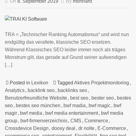
On
8. September 2019
By
monnard
TRA = „Technischer Ranking Automatismus“ und wird nun
endgültig das veraltete, klassische SEO ersetzen.
Während Klassisches SEO leider immer noch als träges
Monstrum gilt, das gerade auf Grund seiner aufwendigen
[…]
Posted in
Lexikon
Tagged
Aktives Projektmonitoring
,
Analytics
,
backlink seo
,
backlinks seo
,
Benutzerfreundliche Website
,
best seo
,
bester seo
,
bestes
seo
,
bestes seo münchen
,
bwf madia
,
bwf magic
,
bwf
magir
,
bwf media
,
bwf media entertainment
,
bwf media
group
,
bwf-firmenverzeichnis
,
CMS
,
Commerce
,
Crossdevice Design
,
dooxy deal
,
dr nolte
,
E-Commerce
,
ecommerce seo
,
entertainment
,
Flexibilität
,
free seo tool
,