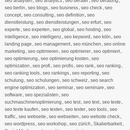
seo analysen
,
seo analytics
,
seo berater
,
seo beratung
,
seo berlin
,
seo blogs
,
seo business
,
seo check
,
seo
concept
,
seo consulting
,
seo definition
,
seo
dienstleistung
,
seo dienstleistungen
,
seo erfurt
,
seo
experte
,
seo experten
,
seo global
,
seo hosting
,
seo
intelligence
,
seo intelligenz
,
seo keyword
,
seo köln
,
seo
landing page
,
seo management
,
seo münchen
,
seo online
marketing
,
seo optimieren
,
seo optimierer
,
seo optimiert
,
seo optimierung
,
seo optimierung kosten
,
seo
optimization
,
seo profi
,
seo profis
,
seo rank
,
seo ranking
,
seo ranking tools
,
seo rankings
,
seo reporting
,
seo
schulung
,
seo schulungen
,
seo schweiz
,
seo search
engine optimization
,
seo seminar
,
seo seminare
,
seo
software
,
seo spezialisten
,
seo
suchmaschinenoptimierung
,
seo test
,
seo text
,
seo texte
,
seo texte kaufen
,
seo texten
,
seo texter
,
seo tools
,
seo
traffic
,
seo webseite
,
seo webseiten
,
seo website check
,
seo wordpress
,
seo workshop
,
seo zürich
,
Skalierbarkeit
,