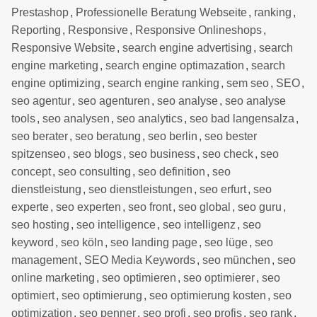
Prestashop
,
Professionelle Beratung Webseite
,
ranking
,
Reporting
,
Responsive
,
Responsive Onlineshops
,
Responsive Website
,
search engine advertising
,
search
engine marketing
,
search engine optimazation
,
search
engine optimizing
,
search engine ranking
,
sem seo
,
SEO
,
seo agentur
,
seo agenturen
,
seo analyse
,
seo analyse
tools
,
seo analysen
,
seo analytics
,
seo bad langensalza
,
seo berater
,
seo beratung
,
seo berlin
,
seo bester
spitzenseo
,
seo blogs
,
seo business
,
seo check
,
seo
concept
,
seo consulting
,
seo definition
,
seo
dienstleistung
,
seo dienstleistungen
,
seo erfurt
,
seo
experte
,
seo experten
,
seo front
,
seo global
,
seo guru
,
seo hosting
,
seo intelligence
,
seo intelligenz
,
seo
keyword
,
seo köln
,
seo landing page
,
seo lüge
,
seo
management
,
SEO Media Keywords
,
seo münchen
,
seo
online marketing
,
seo optimieren
,
seo optimierer
,
seo
optimiert
,
seo optimierung
,
seo optimierung kosten
,
seo
optimization
,
seo penner
,
seo profi
,
seo profis
,
seo rank
,