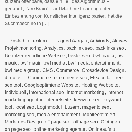
kurzem offenbarte, dass ein Teil des Algorithmus –
genannt „RankBrain“ – auf Machine Learning unter
Einbeziehung von Künstlicher Intelligenz basiert, hat die
Suchmaschine in […]
Posted in
Lexikon
Tagged
Aargau
,
AdWords
,
Aktives
Projektmonitoring
,
Analytics
,
backlink seo
,
backlinks seo
,
Benutzerfreundliche Website
,
bester seo
,
bwf madia
,
bwf
magic
,
bwf magir
,
bwf media
,
bwf media entertainment
,
bwf media group
,
CMS
,
Commerce
,
Crossdevice Design
,
dr nolte
,
E-Commerce
,
ecommerce seo
,
Flexibilität
,
free
seo tool
,
Googleoptimierte Website
,
Hosting Webseite
,
Individuell
,
international seo
,
internet marketing
,
internet
marketing agentur
,
Internetseite
,
keyword seo
,
keyword
tool
,
local seo
,
Loginmodul
,
Luzern
,
magento seo
,
marketing seo
,
media entertainment
,
Mobileoptimiert
,
Modernes Design
,
off page seo
,
offpage seo
,
Oftringen
,
on page seo
,
online marketing agentur
,
Onlineauftritt
,