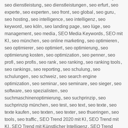
seo dienstleistung
,
seo dienstleistungen
,
seo erfurt
,
seo
experte
,
seo experten
,
seo front
,
seo global
,
seo guru
,
seo hosting
,
seo intelligence
,
seo intelligenz
,
seo
keyword
,
seo köln
,
seo landing page
,
seo lüge
,
seo
management
,
seo media
,
SEO Media Keywords
,
SEO mit
KI
,
seo münchen
,
seo online marketing
,
seo optimieren
,
seo optimierer
,
seo optimiert
,
seo optimierung
,
seo
optimierung kosten
,
seo optimization
,
seo penner
,
seo
profi
,
seo profis
,
seo rank
,
seo ranking
,
seo ranking tools
,
seo rankings
,
seo reporting
,
seo schulung
,
seo
schulungen
,
seo schweiz
,
seo search engine
optimization
,
seo seminar
,
seo seminare
,
seo sieger
,
seo
software
,
seo spezialisten
,
seo
suchmaschinenoptimierung
,
seo suchprinzip
,
seo
suchprinzip münchen
,
seo test
,
seo text
,
seo texte
,
seo
texte kaufen
,
seo texten
,
seo texter
,
seo thueringen
,
seo
tools
,
seo traffic
,
SEO Trend 2020 mit KI
,
SEO Trend mit
KI
,
SEO Trend mit Künstlicher Intelligenz
,
SEO Trend