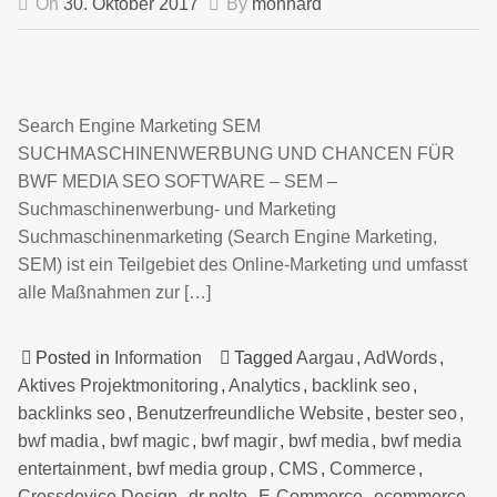
On
30. Oktober 2017
By
monnard
Search Engine Marketing SEM
SUCHMASCHINENWERBUNG UND CHANCEN FÜR
BWF MEDIA SEO SOFTWARE – SEM –
Suchmaschinenwerbung- und Marketing
Suchmaschinenmarketing (Search Engine Marketing,
SEM) ist ein Teilgebiet des Online-Marketing und umfasst
alle Maßnahmen zur […]
Posted in
Information
Tagged
Aargau
,
AdWords
,
Aktives Projektmonitoring
,
Analytics
,
backlink seo
,
backlinks seo
,
Benutzerfreundliche Website
,
bester seo
,
bwf madia
,
bwf magic
,
bwf magir
,
bwf media
,
bwf media
entertainment
,
bwf media group
,
CMS
,
Commerce
,
Crossdevice Design
,
dr nolte
,
E-Commerce
,
ecommerce