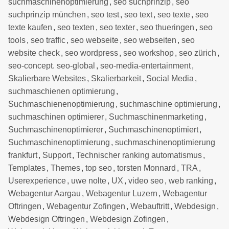
suchmaschinenoptimierung
,
seo suchprinzip
,
seo
suchprinzip münchen
,
seo test
,
seo text
,
seo texte
,
seo
texte kaufen
,
seo texten
,
seo texter
,
seo thueringen
,
seo
tools
,
seo traffic
,
seo webseite
,
seo webseiten
,
seo
website check
,
seo wordpress
,
seo workshop
,
seo zürich
,
seo-concept. seo-global
,
seo-media-entertainment
,
Skalierbare Websites
,
Skalierbarkeit
,
Social Media
,
suchmaschienen optimierung
,
Suchmaschienenoptimierung
,
suchmaschine optimierung
,
suchmaschinen optimierer
,
Suchmaschinenmarketing
,
Suchmaschinenoptimierer
,
Suchmaschinenoptimiert
,
Suchmaschinenoptimierung
,
suchmaschinenoptimierung
frankfurt
,
Support
,
Technischer ranking automatismus
,
Templates
,
Themes
,
top seo
,
torsten Monnard
,
TRA
,
Userexperience
,
uwe nolte
,
UX
,
video seo
,
web ranking
,
Webagentur Aargau
,
Webagentur Luzern
,
Webagentur
Oftringen
,
Webagentur Zofingen
,
Webauftritt
,
Webdesign
,
Webdesign Oftringen
,
Webdesign Zofingen
,