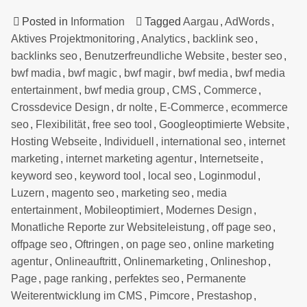
Posted in
Information
Tagged
Aargau
,
AdWords
,
Aktives Projektmonitoring
,
Analytics
,
backlink seo
,
backlinks seo
,
Benutzerfreundliche Website
,
bester seo
,
bwf madia
,
bwf magic
,
bwf magir
,
bwf media
,
bwf media
entertainment
,
bwf media group
,
CMS
,
Commerce
,
Crossdevice Design
,
dr nolte
,
E-Commerce
,
ecommerce
seo
,
Flexibilität
,
free seo tool
,
Googleoptimierte Website
,
Hosting Webseite
,
Individuell
,
international seo
,
internet
marketing
,
internet marketing agentur
,
Internetseite
,
keyword seo
,
keyword tool
,
local seo
,
Loginmodul
,
Luzern
,
magento seo
,
marketing seo
,
media
entertainment
,
Mobileoptimiert
,
Modernes Design
,
Monatliche Reporte zur Websiteleistung
,
off page seo
,
offpage seo
,
Oftringen
,
on page seo
,
online marketing
agentur
,
Onlineauftritt
,
Onlinemarketing
,
Onlineshop
,
Page
,
page ranking
,
perfektes seo
,
Permanente
Weiterentwicklung im CMS
,
Pimcore
,
Prestashop
,