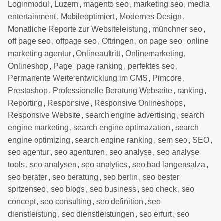
Loginmodul
,
Luzern
,
magento seo
,
marketing seo
,
media
entertainment
,
Mobileoptimiert
,
Modernes Design
,
Monatliche Reporte zur Websiteleistung
,
münchner seo
,
off page seo
,
offpage seo
,
Oftringen
,
on page seo
,
online
marketing agentur
,
Onlineauftritt
,
Onlinemarketing
,
Onlineshop
,
Page
,
page ranking
,
perfektes seo
,
Permanente Weiterentwicklung im CMS
,
Pimcore
,
Prestashop
,
Professionelle Beratung Webseite
,
ranking
,
Reporting
,
Responsive
,
Responsive Onlineshops
,
Responsive Website
,
search engine advertising
,
search
engine marketing
,
search engine optimazation
,
search
engine optimizing
,
search engine ranking
,
sem seo
,
SEO
,
seo agentur
,
seo agenturen
,
seo analyse
,
seo analyse
tools
,
seo analysen
,
seo analytics
,
seo bad langensalza
,
seo berater
,
seo beratung
,
seo berlin
,
seo bester
spitzenseo
,
seo blogs
,
seo business
,
seo check
,
seo
concept
,
seo consulting
,
seo definition
,
seo
dienstleistung
,
seo dienstleistungen
,
seo erfurt
,
seo