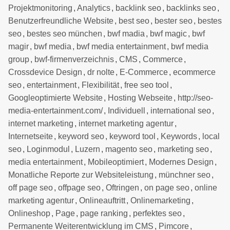
Projektmonitoring
,
Analytics
,
backlink seo
,
backlinks seo
,
Benutzerfreundliche Website
,
best seo
,
bester seo
,
bestes
seo
,
bestes seo münchen
,
bwf madia
,
bwf magic
,
bwf
magir
,
bwf media
,
bwf media entertainment
,
bwf media
group
,
bwf-firmenverzeichnis
,
CMS
,
Commerce
,
Crossdevice Design
,
dr nolte
,
E-Commerce
,
ecommerce
seo
,
entertainment
,
Flexibilität
,
free seo tool
,
Googleoptimierte Website
,
Hosting Webseite
,
http://seo-
media-entertainment.com/
,
Individuell
,
international seo
,
internet marketing
,
internet marketing agentur
,
Internetseite
,
keyword seo
,
keyword tool
,
Keywords
,
local
seo
,
Loginmodul
,
Luzern
,
magento seo
,
marketing seo
,
media entertainment
,
Mobileoptimiert
,
Modernes Design
,
Monatliche Reporte zur Websiteleistung
,
münchner seo
,
off page seo
,
offpage seo
,
Oftringen
,
on page seo
,
online
marketing agentur
,
Onlineauftritt
,
Onlinemarketing
,
Onlineshop
,
Page
,
page ranking
,
perfektes seo
,
Permanente Weiterentwicklung im CMS
,
Pimcore
,