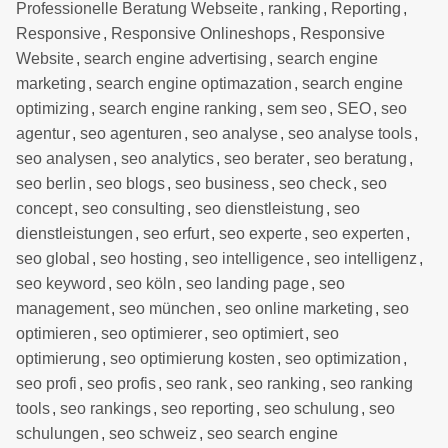
Professionelle Beratung Webseite
,
ranking
,
Reporting
,
Responsive
,
Responsive Onlineshops
,
Responsive
Website
,
search engine advertising
,
search engine
marketing
,
search engine optimazation
,
search engine
optimizing
,
search engine ranking
,
sem seo
,
SEO
,
seo
agentur
,
seo agenturen
,
seo analyse
,
seo analyse tools
,
seo analysen
,
seo analytics
,
seo berater
,
seo beratung
,
seo berlin
,
seo blogs
,
seo business
,
seo check
,
seo
concept
,
seo consulting
,
seo dienstleistung
,
seo
dienstleistungen
,
seo erfurt
,
seo experte
,
seo experten
,
seo global
,
seo hosting
,
seo intelligence
,
seo intelligenz
,
seo keyword
,
seo köln
,
seo landing page
,
seo
management
,
seo münchen
,
seo online marketing
,
seo
optimieren
,
seo optimierer
,
seo optimiert
,
seo
optimierung
,
seo optimierung kosten
,
seo optimization
,
seo profi
,
seo profis
,
seo rank
,
seo ranking
,
seo ranking
tools
,
seo rankings
,
seo reporting
,
seo schulung
,
seo
schulungen
,
seo schweiz
,
seo search engine