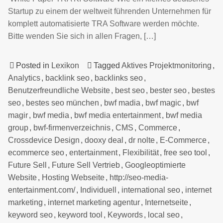
Startup zu einem der weltweit führenden Unternehmen für
komplett automatisierte TRA Software werden möchte.
Bitte wenden Sie sich in allen Fragen, […]
Posted in
Lexikon
Tagged
Aktives Projektmonitoring
,
Analytics
,
backlink seo
,
backlinks seo
,
Benutzerfreundliche Website
,
best seo
,
bester seo
,
bestes
seo
,
bestes seo münchen
,
bwf madia
,
bwf magic
,
bwf
magir
,
bwf media
,
bwf media entertainment
,
bwf media
group
,
bwf-firmenverzeichnis
,
CMS
,
Commerce
,
Crossdevice Design
,
dooxy deal
,
dr nolte
,
E-Commerce
,
ecommerce seo
,
entertainment
,
Flexibilität
,
free seo tool
,
Future Sell
,
Future Sell Vertrieb
,
Googleoptimierte
Website
,
Hosting Webseite
,
http://seo-media-
entertainment.com/
,
Individuell
,
international seo
,
internet
marketing
,
internet marketing agentur
,
Internetseite
,
keyword seo
,
keyword tool
,
Keywords
,
local seo
,