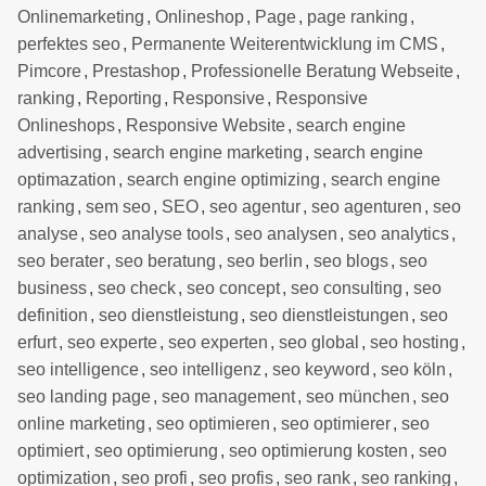
Onlinemarketing
,
Onlineshop
,
Page
,
page ranking
,
perfektes seo
,
Permanente Weiterentwicklung im CMS
,
Pimcore
,
Prestashop
,
Professionelle Beratung Webseite
,
ranking
,
Reporting
,
Responsive
,
Responsive
Onlineshops
,
Responsive Website
,
search engine
advertising
,
search engine marketing
,
search engine
optimazation
,
search engine optimizing
,
search engine
ranking
,
sem seo
,
SEO
,
seo agentur
,
seo agenturen
,
seo
analyse
,
seo analyse tools
,
seo analysen
,
seo analytics
,
seo berater
,
seo beratung
,
seo berlin
,
seo blogs
,
seo
business
,
seo check
,
seo concept
,
seo consulting
,
seo
definition
,
seo dienstleistung
,
seo dienstleistungen
,
seo
erfurt
,
seo experte
,
seo experten
,
seo global
,
seo hosting
,
seo intelligence
,
seo intelligenz
,
seo keyword
,
seo köln
,
seo landing page
,
seo management
,
seo münchen
,
seo
online marketing
,
seo optimieren
,
seo optimierer
,
seo
optimiert
,
seo optimierung
,
seo optimierung kosten
,
seo
optimization
,
seo profi
,
seo profis
,
seo rank
,
seo ranking
,