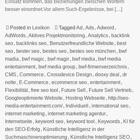
Einsatz kommen, das Beziehungen zwischen Wörtern
besser einordnet.Vor allem Such-Ergebnisse, bei […]
Posted in
Lexikon
Tagged
Ad
,
Ads
,
Adword
,
AdWords
,
Aktives Projektmonitoring
,
Analytics
,
backlink
seo
,
backlinks seo
,
Benutzerfreundliche Website
,
best
seo
,
bester seo
,
bestes seo
,
bestes seo münchen
,
bwf
madia
,
bwf magic
,
bwf magir
,
bwf media
,
bwf media
entertainment
,
bwf media group
,
bwf-firmenverzeichnis
,
CMS
,
Commerce
,
Crossdevice Design
,
dooxy deal
,
dr
nolte
,
E-Commerce
,
ecommerce seo
,
entertainment
,
Flexibilität
,
free seo tool
,
Future Sell
,
Future Sell Vertrieb
,
Googleoptimierte Website
,
Hosting Webseite
,
http://seo-
media-entertainment.com/
,
Individuell
,
international seo
,
internet marketing
,
internet marketing agentur
,
Internetseite
,
keyword seo
,
keyword tool
,
Keywords
,
KI für
den SEO-Erfolg
,
Künstliche Intelligenz in der
Suchmaschinenoptimierung
,
Künstliche Intelligenz SEO
,