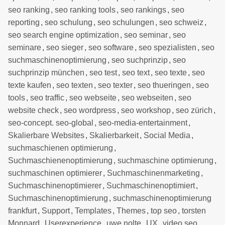
seo ranking
,
seo ranking tools
,
seo rankings
,
seo
reporting
,
seo schulung
,
seo schulungen
,
seo schweiz
,
seo search engine optimization
,
seo seminar
,
seo
seminare
,
seo sieger
,
seo software
,
seo spezialisten
,
seo
suchmaschinenoptimierung
,
seo suchprinzip
,
seo
suchprinzip münchen
,
seo test
,
seo text
,
seo texte
,
seo
texte kaufen
,
seo texten
,
seo texter
,
seo thueringen
,
seo
tools
,
seo traffic
,
seo webseite
,
seo webseiten
,
seo
website check
,
seo wordpress
,
seo workshop
,
seo zürich
,
seo-concept. seo-global
,
seo-media-entertainment
,
Skalierbare Websites
,
Skalierbarkeit
,
Social Media
,
suchmaschienen optimierung
,
Suchmaschienenoptimierung
,
suchmaschine optimierung
,
suchmaschinen optimierer
,
Suchmaschinenmarketing
,
Suchmaschinenoptimierer
,
Suchmaschinenoptimiert
,
Suchmaschinenoptimierung
,
suchmaschinenoptimierung
frankfurt
,
Support
,
Templates
,
Themes
,
top seo
,
torsten
Monnard
,
Userexperience
,
uwe nolte
,
UX
,
video seo
,