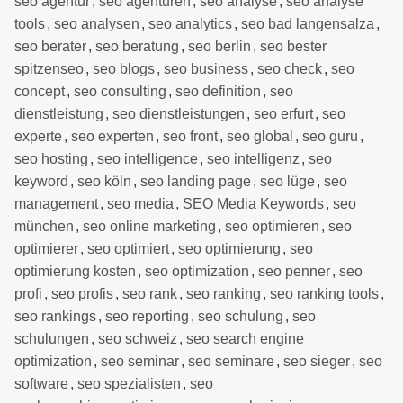
seo agentur
,
seo agenturen
,
seo analyse
,
seo analyse
tools
,
seo analysen
,
seo analytics
,
seo bad langensalza
,
seo berater
,
seo beratung
,
seo berlin
,
seo bester
spitzenseo
,
seo blogs
,
seo business
,
seo check
,
seo
concept
,
seo consulting
,
seo definition
,
seo
dienstleistung
,
seo dienstleistungen
,
seo erfurt
,
seo
experte
,
seo experten
,
seo front
,
seo global
,
seo guru
,
seo hosting
,
seo intelligence
,
seo intelligenz
,
seo
keyword
,
seo köln
,
seo landing page
,
seo lüge
,
seo
management
,
seo media
,
SEO Media Keywords
,
seo
münchen
,
seo online marketing
,
seo optimieren
,
seo
optimierer
,
seo optimiert
,
seo optimierung
,
seo
optimierung kosten
,
seo optimization
,
seo penner
,
seo
profi
,
seo profis
,
seo rank
,
seo ranking
,
seo ranking tools
,
seo rankings
,
seo reporting
,
seo schulung
,
seo
schulungen
,
seo schweiz
,
seo search engine
optimization
,
seo seminar
,
seo seminare
,
seo sieger
,
seo
software
,
seo spezialisten
,
seo