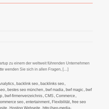
artup zu einem der weltweit führenden Unternehmen
tte wenden Sie sich in allen Fragen, […]
nalytics
,
backlink seo
,
backlinks seo
,
seo
,
bestes seo münchen
,
bwf madia
,
bwf magic
,
bwf
up
,
bwf-firmenverzeichnis
,
CMS
,
Commerce
,
commerce seo
,
entertainment
,
Flexibilität
,
free seo
site
,
Hosting Webseite
,
http://seo-media-