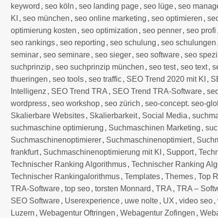
keyword
,
seo köln
,
seo landing page
,
seo lüge
,
seo manag
KI
,
seo münchen
,
seo online marketing
,
seo optimieren
,
se
optimierung kosten
,
seo optimization
,
seo penner
,
seo profi
seo rankings
,
seo reporting
,
seo schulung
,
seo schulungen
seminar
,
seo seminare
,
seo sieger
,
seo software
,
seo spezi
suchprinzip
,
seo suchprinzip münchen
,
seo test
,
seo text
,
s
thueringen
,
seo tools
,
seo traffic
,
SEO Trend 2020 mit KI
,
S
Intelligenz
,
SEO Trend TRA
,
SEO Trend TRA-Software
,
se
wordpress
,
seo workshop
,
seo zürich
,
seo-concept. seo-glo
Skalierbare Websites
,
Skalierbarkeit
,
Social Media
,
suchma
suchmaschine optimierung
,
Suchmaschinen Marketing
,
suc
Suchmaschinenoptimierer
,
Suchmaschinenoptimiert
,
Suchm
frankfurt
,
Suchmaschinenoptimierung mit KI
,
Support
,
Techn
Technischer Ranking Algorithmus
,
Technischer Ranking Alg
Technischer Rankingalorithmus
,
Templates
,
Themes
,
Top R
TRA-Software
,
top seo
,
torsten Monnard
,
TRA
,
TRA – Soft
SEO Software
,
Userexperience
,
uwe nolte
,
UX
,
video seo
,
Luzern
,
Webagentur Oftringen
,
Webagentur Zofingen
,
Webau