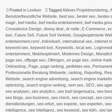
Posted in
Lexikon
Tagged
Aktives Projektmonitoring
,
A
Benutzerfreundliche Website
,
best seo
,
bester seo
,
bestes 
magir
,
bwf media
,
bwf media entertainment
,
bwf media gro
Crossdevice Design
,
dooxy deal
,
dr nolte
,
E-Commerce
,
e
tool
,
Future Sell
,
Future Sell Vertrieb
,
Googleoptimierte Web
entertainment.com/
,
Individuell
,
international seo
,
internet 
keyword seo
,
keyword tool
,
Keywords
,
local seo
,
Loginmod
entertainment
,
Mobileoptimiert
,
Modernes Design
,
Monatlic
page seo
,
offpage seo
,
Oftringen
,
on page seo
,
online mark
Onlineshop
,
Page
,
page ranking
,
perfektes seo
,
Permanent
Professionelle Beratung Webseite
,
ranking
,
Reporting
,
Res
Website
,
search engine advertising
,
search engine marketi
optimizing
,
search engine ranking
,
sem seo
,
SEO
,
seo age
seo analysen
,
seo analytics
,
seo bad langensalza
,
seo bera
seo blogs
,
seo business
,
seo check
,
seo concept
,
seo cons
dienstleistungen
,
seo erfurt
,
seo experte
,
seo experten
,
seo 
intelligence
,
seo intelligenz
,
seo keyword
,
seo köln
,
seo la