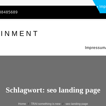
Imp
738485689
AINMENT
Impressum/
Schlagwort:
seo landing page
Home
TRAI something is new
seo landing page