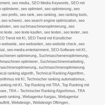
ement
,
seo media
,
SEO Media Keywords
,
SEO mit
o optimierer
,
seo optimiert
,
seo optimierung
,
seo
,
seo profis
,
seo rank
,
seo ranking
,
seo ranking tools
,
,
seo schweiz
,
seo search engine optimization
,
seo
alisten
,
seo suchmaschinenoptimierung
,
seo
eo texte
,
seo texte kaufen
,
seo texten
,
seo texter
,
seo
EO Trend mit KI
,
SEO Trend mit Künstlicher
o webseite
,
seo webseiten
,
seo website check
,
seo
bal
,
seo-media-entertainment
,
SEO-Software mit KI
,
schienen optimierung
,
Suchmaschienenoptimierung
,
hmaschinen optimierer
,
Suchmaschinenmarketing
,
aschinenoptimierung
,
suchmaschinenoptimierung
ical ranking algorith
,
Technical Ranking Algorithm
,
orithmus mit KI
,
Technischer ranking automatismus
,
anking mit KI
,
Top Ranking mit TRA
,
Top Ranking mit
ware
,
TRA – Technischer Ranking Algorihmus
,
TRA
web ranking
,
Webagentur Aargau
,
Webagentur
ftritt
,
Webdesign
,
Webdesign Oftringen
,