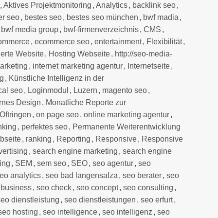
,
Aktives Projektmonitoring
,
Analytics
,
backlink seo
,
er seo
,
bestes seo
,
bestes seo münchen
,
bwf madia
,
,
bwf media group
,
bwf-firmenverzeichnis
,
CMS
,
ommerce
,
ecommerce seo
,
entertainment
,
Flexibilität
,
erte Website
,
Hosting Webseite
,
http://seo-media-
marketing
,
internet marketing agentur
,
Internetseite
,
lg
,
Künstliche Intelligenz in der
cal seo
,
Loginmodul
,
Luzern
,
magento seo
,
rnes Design
,
Monatliche Reporte zur
Oftringen
,
on page seo
,
online marketing agentur
,
nking
,
perfektes seo
,
Permanente Weiterentwicklung
bseite
,
ranking
,
Reporting
,
Responsive
,
Responsive
ertising
,
search engine marketing
,
search engine
ing
,
SEM
,
sem seo
,
SEO
,
seo agentur
,
seo
eo analytics
,
seo bad langensalza
,
seo berater
,
seo
 business
,
seo check
,
seo concept
,
seo consulting
,
seo dienstleistung
,
seo dienstleistungen
,
seo erfurt
,
seo hosting
,
seo intelligence
,
seo intelligenz
,
seo