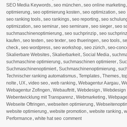
SEO Media Keywords
,
seo münchen
,
seo online marketing
optimierung
,
seo optimierung kosten
,
seo optimization
,
seo
seo ranking tools
,
seo rankings
,
seo reporting
,
seo schulun
optimization
,
seo seminar
,
seo seminare
,
seo sieger
,
seo s
suchmaschinenoptimierung
,
seo suchprinzip
,
seo suchprin
kaufen
,
seo texten
,
seo texter
,
seo thueringen
,
seo tools
,
se
check
,
seo wordpress
,
seo workshop
,
seo zürich
,
seo-conce
Skalierbare Websites
,
Skalierbarkeit
,
Social Media
,
suchma
suchmaschine optimierung
,
suchmaschinen optimierer
,
Suc
Suchmaschinenoptimiert
,
Suchmaschinenoptimierung
,
such
Technischer ranking automatismus
,
Templates
,
Themes
,
to
nolte
,
UX
,
video seo
,
web ranking
,
Webagentur Aargau
,
We
Webagentur Zofingen
,
Webauftritt
,
Webdesign
,
Webdesign 
Webentwicklung mit Transparenz
,
Webmarketing
,
Webpag
Webseite Oftringen
,
webseiten optimierung
,
Webseitenopti
website optimierung
,
website promotion
,
website ranking
,
w
Performance
,
white hat seo
comment