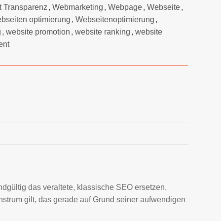
t Transparenz
,
Webmarketing
,
Webpage
,
Webseite
,
bseiten optimierung
,
Webseitenoptimierung
,
g
,
website promotion
,
website ranking
,
website
ent
gültig das veraltete, klassische SEO ersetzen.
strum gilt, das gerade auf Grund seiner aufwendigen