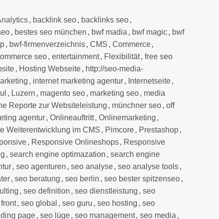
nalytics
,
backlink seo
,
backlinks seo
,
seo
,
bestes seo münchen
,
bwf madia
,
bwf magic
,
bwf
up
,
bwf-firmenverzeichnis
,
CMS
,
Commerce
,
commerce seo
,
entertainment
,
Flexibilität
,
free seo
site
,
Hosting Webseite
,
http://seo-media-
marketing
,
internet marketing agentur
,
Internetseite
,
ul
,
Luzern
,
magento seo
,
marketing seo
,
media
he Reporte zur Websiteleistung
,
münchner seo
,
off
eting agentur
,
Onlineauftritt
,
Onlinemarketing
,
e Weiterentwicklung im CMS
,
Pimcore
,
Prestashop
,
ponsive
,
Responsive Onlineshops
,
Responsive
ng
,
search engine optimazation
,
search engine
ntur
,
seo agenturen
,
seo analyse
,
seo analyse tools
,
ter
,
seo beratung
,
seo berlin
,
seo bester spitzenseo
,
ulting
,
seo definition
,
seo dienstleistung
,
seo
front
,
seo global
,
seo guru
,
seo hosting
,
seo
nding page
,
seo lüge
,
seo management
,
seo media
,