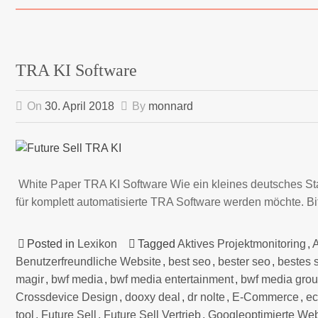
TRA KI Software
On
30. April 2018
By
monnard
White Paper TRA KI Software Wie ein kleines deutsches St
für komplett automatisierte TRA Software werden möchte. Bi
Posted in
Lexikon
Tagged
Aktives Projektmonitoring
,
A
Benutzerfreundliche Website
,
best seo
,
bester seo
,
bestes 
magir
,
bwf media
,
bwf media entertainment
,
bwf media gro
Crossdevice Design
,
dooxy deal
,
dr nolte
,
E-Commerce
,
e
tool
,
Future Sell
,
Future Sell Vertrieb
,
Googleoptimierte Web