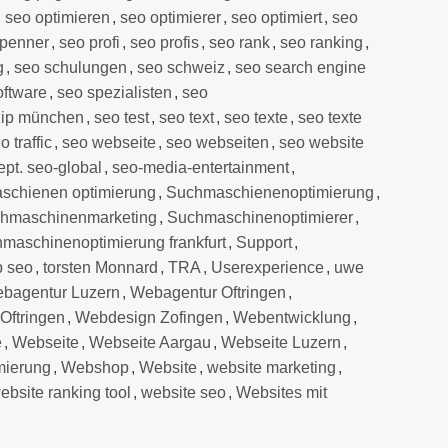
,
seo optimieren
,
seo optimierer
,
seo optimiert
,
seo
 penner
,
seo profi
,
seo profis
,
seo rank
,
seo ranking
,
g
,
seo schulungen
,
seo schweiz
,
seo search engine
oftware
,
seo spezialisten
,
seo
zip münchen
,
seo test
,
seo text
,
seo texte
,
seo texte
o traffic
,
seo webseite
,
seo webseiten
,
seo website
pt. seo-global
,
seo-media-entertainment
,
schienen optimierung
,
Suchmaschienenoptimierung
,
hmaschinenmarketing
,
Suchmaschinenoptimierer
,
maschinenoptimierung frankfurt
,
Support
,
p seo
,
torsten Monnard
,
TRA
,
Userexperience
,
uwe
bagentur Luzern
,
Webagentur Oftringen
,
Oftringen
,
Webdesign Zofingen
,
Webentwicklung
,
e
,
Webseite
,
Webseite Aargau
,
Webseite Luzern
,
mierung
,
Webshop
,
Website
,
website marketing
,
ebsite ranking tool
,
website seo
,
Websites mit