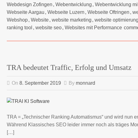
Webdesign Zofingen
,
Webentwicklung
,
Webentwicklung mi
Webseite Aargau
,
Webseite Luzern
,
Webseite Oftringen
,
we
Webshop
,
Website
,
website marketing
,
website optimierun
ranking tool
,
website seo
,
Websites mit Performance
comm
TRA bedeutet Traffic, Erfolg und Umsatz
On
8. September 2019
By
monnard
TRA = „Technischer Ranking Automatismus“ und wird nun end
Während Klassisches SEO leider immer noch als träges Mon
[…]