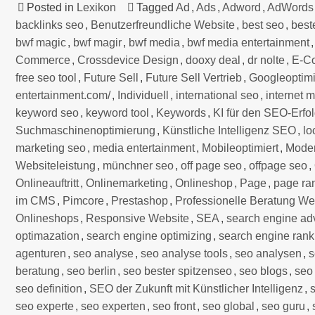
Posted in
Lexikon
Tagged
Ad
,
Ads
,
Adword
,
AdWords
backlinks seo
,
Benutzerfreundliche Website
,
best seo
,
best
bwf magic
,
bwf magir
,
bwf media
,
bwf media entertainment
Commerce
,
Crossdevice Design
,
dooxy deal
,
dr nolte
,
E-C
free seo tool
,
Future Sell
,
Future Sell Vertrieb
,
Googleoptimi
entertainment.com/
,
Individuell
,
international seo
,
internet 
keyword seo
,
keyword tool
,
Keywords
,
KI für den SEO-Erfo
Suchmaschinenoptimierung
,
Künstliche Intelligenz SEO
,
lo
marketing seo
,
media entertainment
,
Mobileoptimiert
,
Mode
Websiteleistung
,
münchner seo
,
off page seo
,
offpage seo
,
Onlineauftritt
,
Onlinemarketing
,
Onlineshop
,
Page
,
page ra
im CMS
,
Pimcore
,
Prestashop
,
Professionelle Beratung We
Onlineshops
,
Responsive Website
,
SEA
,
search engine adv
optimazation
,
search engine optimizing
,
search engine rank
agenturen
,
seo analyse
,
seo analyse tools
,
seo analysen
,
s
beratung
,
seo berlin
,
seo bester spitzenseo
,
seo blogs
,
seo
seo definition
,
SEO der Zukunft mit Künstlicher Intelligenz
,
seo experte
,
seo experten
,
seo front
,
seo global
,
seo guru
,