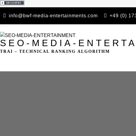
Skip
info@bwf-media-entertainments.com
+49 (0) 1
to
content
SEO-MEDIA-ENTERT
TRAI – TECHNICAL RANKING ALGORITHM