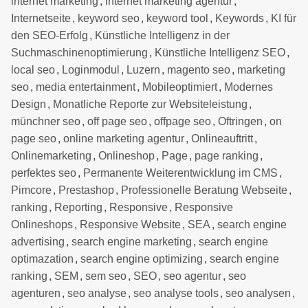
internet marketing
,
internet marketing agentur
,
Internetseite
,
keyword seo
,
keyword tool
,
Keywords
,
KI für
den SEO-Erfolg
,
Künstliche Intelligenz in der
Suchmaschinenoptimierung
,
Künstliche Intelligenz SEO
,
local seo
,
Loginmodul
,
Luzern
,
magento seo
,
marketing
seo
,
media entertainment
,
Mobileoptimiert
,
Modernes
Design
,
Monatliche Reporte zur Websiteleistung
,
münchner seo
,
off page seo
,
offpage seo
,
Oftringen
,
on
page seo
,
online marketing agentur
,
Onlineauftritt
,
Onlinemarketing
,
Onlineshop
,
Page
,
page ranking
,
perfektes seo
,
Permanente Weiterentwicklung im CMS
,
Pimcore
,
Prestashop
,
Professionelle Beratung Webseite
,
ranking
,
Reporting
,
Responsive
,
Responsive
Onlineshops
,
Responsive Website
,
SEA
,
search engine
advertising
,
search engine marketing
,
search engine
optimazation
,
search engine optimizing
,
search engine
ranking
,
SEM
,
sem seo
,
SEO
,
seo agentur
,
seo
agenturen
,
seo analyse
,
seo analyse tools
,
seo analysen
,