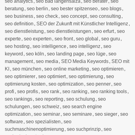
seo analytics
,
seo bad langensalza
,
seo berater
,
seo
beratung
,
seo berlin
,
seo bester spitzenseo
,
seo blogs
,
seo business
,
seo check
,
seo concept
,
seo consulting
,
seo definition
,
SEO der Zukunft mit Künstlicher Intelligenz
,
seo dienstleistung
,
seo dienstleistungen
,
seo erfurt
,
seo
experte
,
seo experten
,
seo front
,
seo global
,
seo guru
,
seo hosting
,
seo intelligence
,
seo intelligenz
,
seo
keyword
,
seo köln
,
seo landing page
,
seo lüge
,
seo
management
,
seo media
,
SEO Media Keywords
,
SEO mit
KI
,
seo münchen
,
seo online marketing
,
seo optimieren
,
seo optimierer
,
seo optimiert
,
seo optimierung
,
seo
optimierung kosten
,
seo optimization
,
seo penner
,
seo
profi
,
seo profis
,
seo rank
,
seo ranking
,
seo ranking tools
,
seo rankings
,
seo reporting
,
seo schulung
,
seo
schulungen
,
seo schweiz
,
seo search engine
optimization
,
seo seminar
,
seo seminare
,
seo sieger
,
seo
software
,
seo spezialisten
,
seo
suchmaschinenoptimierung
,
seo suchprinzip
,
seo