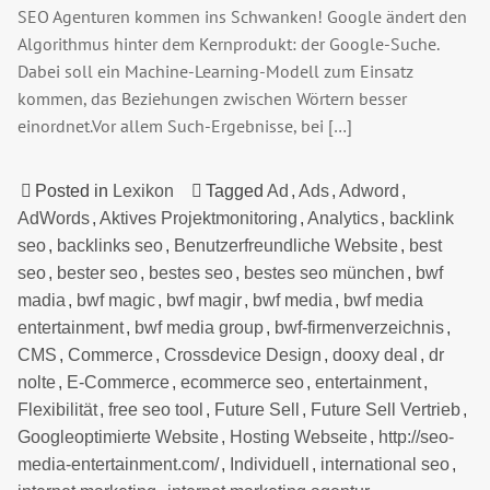
SEO Agenturen kommen ins Schwanken! Google ändert den
Algorithmus hinter dem Kernprodukt: der Google-Suche.
Dabei soll ein Machine-Learning-Modell zum Einsatz
kommen, das Beziehungen zwischen Wörtern besser
einordnet.Vor allem Such-Ergebnisse, bei […]
Posted in
Lexikon
Tagged
Ad
,
Ads
,
Adword
,
AdWords
,
Aktives Projektmonitoring
,
Analytics
,
backlink
seo
,
backlinks seo
,
Benutzerfreundliche Website
,
best
seo
,
bester seo
,
bestes seo
,
bestes seo münchen
,
bwf
madia
,
bwf magic
,
bwf magir
,
bwf media
,
bwf media
entertainment
,
bwf media group
,
bwf-firmenverzeichnis
,
CMS
,
Commerce
,
Crossdevice Design
,
dooxy deal
,
dr
nolte
,
E-Commerce
,
ecommerce seo
,
entertainment
,
Flexibilität
,
free seo tool
,
Future Sell
,
Future Sell Vertrieb
,
Googleoptimierte Website
,
Hosting Webseite
,
http://seo-
media-entertainment.com/
,
Individuell
,
international seo
,